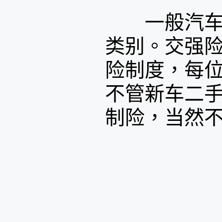
一般汽车保
类别。交强
险制度，每
不管新车二
制险，当然