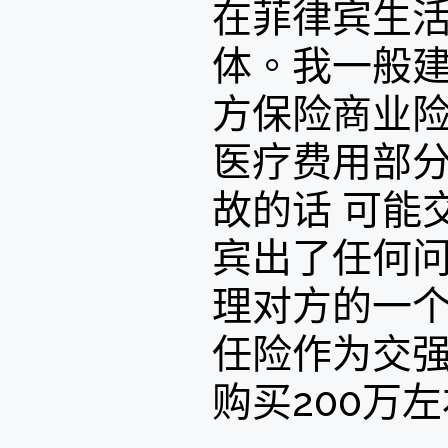
在菲律宾生
体。我一般
方保险商业
医疗费用部
故的话 可能
宾出了任何问
理对方的一
任险作为交
购买200万