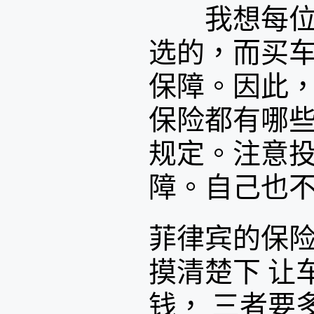
我想每位车
选的，而买
保障。因此
保险都有哪
规定。注意
障。自己也
菲律宾的保
摸清楚下 让
钱， 三者要