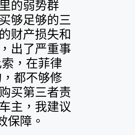
里的弱势群
买够足够的三
的财产损失和
，出了严重事
比索，在菲律
的，都不够修
购买第三者责
车主，我建议
效保障。