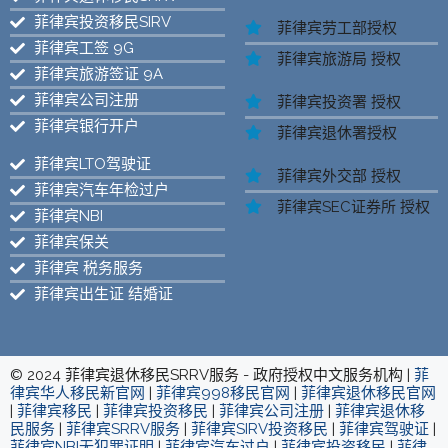
菲律宾投资移民SIRV
菲律宾劳工部授权
菲律宾工签 9G
菲律宾旅游局 授权
菲律宾旅游签证 9A
菲律宾公司注册
菲律宾投资署 授权
菲律宾银行开户
菲律宾退休署授权
菲律宾LTO驾驶证
菲律宾外交部 授权
菲律宾汽车年检过户
菲律宾SEC证券所 授权
菲律宾NBI
菲律宾保关
菲律宾 税务服务
菲律宾出生证 结婚证
© 2024 菲律宾退休移民SRRV服务 - 政府授权中文服务机构 |
菲
律宾华人移民新官网
|
菲律宾998移民官网
|
菲律宾退休移民官网
|
菲律宾移民
|
菲律宾投资移民
|
菲律宾公司注册
|
菲律宾退休移
民服务
|
菲律宾SRRV服务
|
菲律宾SIRV投资移民
|
菲律宾驾驶证
|
菲律宾NBI无犯罪证明
|
菲律宾汽车过户
|
菲律宾投资移民
|
菲律