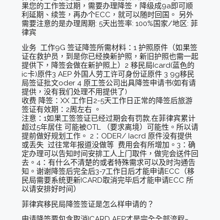
果您的工作签过期，需要办理降签，降级成9a即可顺
利延期、续签，再办个ECC，就可以随时回国。 另外
需要注意的是办理周期: 5天出签率: 100%国家/地区: 菲
律宾
业务 工作9G 签证降签所需材料：1 护照原件（如果签
证在救护员，到是你已经换新护照，新旧护照也需一起
提供下，降签会做在新护照上）2 移民局Icard(蓝色的
ic卡)原件3 AEP 外国人劳工许可身份证原件 3 9g移民
局签证批文oder 4 原工签公司出具降签申请书(如有请
提供，没有我们处理不用提供了)
收费 降签：XX 工作日2-5天工作日正常的降签后旅游
签证有效期：2周左右 。
注意：1如果工签签证已经过期会有罚款,在菲律宾累计
超过5年居住 可能被OTL （要求离境）可能性。所以请
提前做好规划工作。 2：ODER/ Iacrd 原件没有提供
或丢失 过往常年报道没做等 费用会有所增加。3：确
定办理可以告知时间安排工人上门取件，做完会送件回
去。4：有什么不清楚的或者特殊需求可以及时沟通告
知。谢谢降签后完全后3-7工作日后才能申请ECC（移
民局需要系统更新ICARD取消完毕后才能申请ECC 所
以请安排好时间）
菲律宾移民局降签签证是怎么样申请的？
申请降签要包含取消ICARD AEP才是完全全部流程~