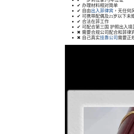
✔ 一步到位拿1-3年签证
✔ 办理材料相对简单
✔ 自由
出入菲律宾
，无任何
✔ 可携带配偶及21岁以下未
✔ 合法在菲工作
✔ 可配合第三国 护照出入
✖ 需要合规公司配合和菲律
✖ 自己真实
挂靠公司
需要正