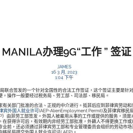
MANILA办理9G“工作 ” 签证
JAMES
16 3 月, 2023
1:04 下午
民局联合签发的一个针对全国性的合法工作签证，这个签证主要是针
便，操作一般要经过税务局、劳工部、司法部、移民局。
部门批准的合法、正规的中介进行。抵菲后应到菲律宾劳动和就业部( Dep
律宾外国人就业许可
(AEP-AlienEmployment Permit)及菲律宾移民局(
EP）由菲劳工部签发。外国人被雇用从事的工作或提供的服务，须是
。在获得许可后，有效期内非经劳工部批准，外籍人不得更换工作或
专业前，还必须通过菲律宾劳工部和专业管理委员会组织的劳动市场
移民局提交外国人就业许可证( AEP)。