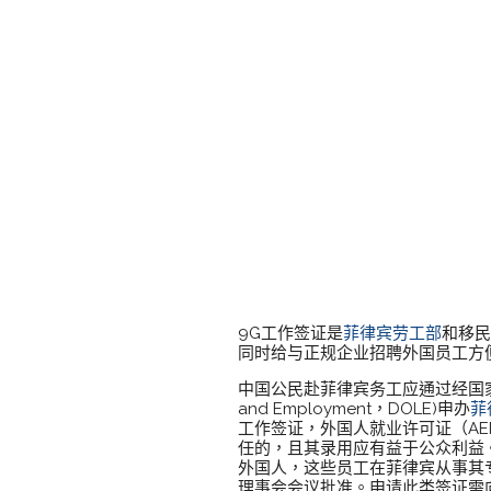
9G工作签证是
菲律宾劳工部
和移
同时给与正规企业招聘外国员工方
中国公民赴菲律宾务工应通过经国家有关
and Employment，DOLE)申办
菲
工作签证，外国人就业许可证（A
任的，且其录用应有益于公众利益
外国人，这些员工在菲律宾从事其
理事会会议批准。申请此类签证需向