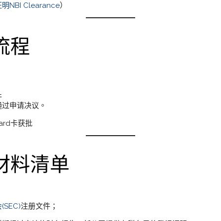
BI Clearance
）
流程
件
通过申请决议。
card卡获批
材料清单
SEC)
注册文件；