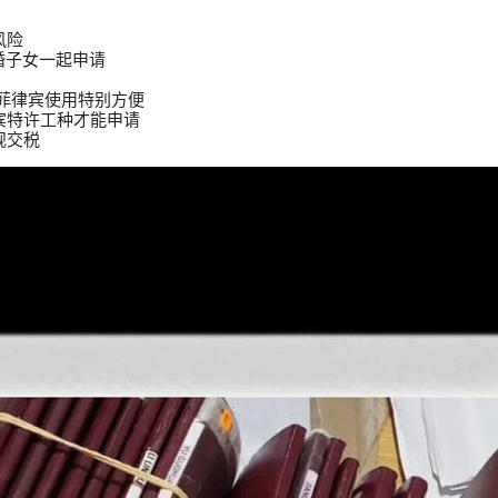
风险
婚子女一起申请
境菲律宾使用特别方便
宾特许工种才能申请
规交税