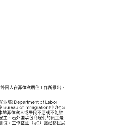
对外国人在菲律宾居住工作所推出，
artment of Labor
 Bureau of Immigration)申办9G
本地菲律宾人或居民不愿或不能胜
雇主。若外国承包商雇佣的员工是
测试。工作签证（9G）需经移民局