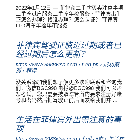
2022年1月12日 — 菲律宾二手
车
买卖注意事项
二手
车
过户服务二手
车
年检服务 · 菲律宾出生
证怎么办理？找谁办理？怎么认证？ 菲律宾
LTO汽车年检年审服务.
菲律宾驾驶证临近过期或者已
经过期后怎么更新？
https://www.9988visa.com › t-en-ph › 成功案
例 › 菲律...
没关系添加我们想了解更多欢迎联系和咨询我
们，微信BGC998 电报@BGC998 我们可以帮
您考试，您只需要按照
车
管所的要求注册好账
号和密码然后把驾驶证前后面发给我们并 ...
生活在菲律宾外出需注意的事
项
https://www.9988visa.com › 行业动态 › 生活在