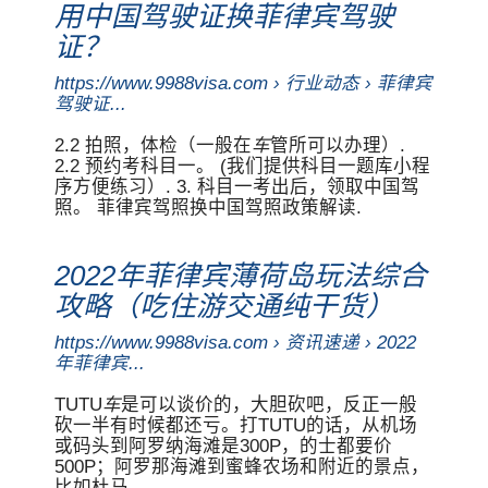
用中国驾驶证换菲律宾驾驶
证？
https://www.9988visa.com › 行业动态 › 菲律宾
驾驶证...
2.2 拍照，体检（一般在
车
管所可以办理）.
2.2 预约考科目一。 (我们提供科目一题库小程
序方便练习）. 3. 科目一考出后，领取中国驾
照。 菲律宾驾照换中国驾照政策解读.
2022年菲律宾薄荷岛玩法综合
攻略（吃住游交通纯干货）
https://www.9988visa.com › 资讯速递 › 2022
年菲律宾...
TUTU
车
是可以谈价的，大胆砍吧，反正一般
砍一半有时候都还亏。打TUTU的话，从机场
或码头到阿罗纳海滩是300P，的士都要价
500P；阿罗那海滩到蜜蜂农场和附近的景点，
比如杜马 ...