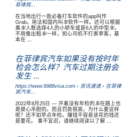
菲律宾...
在当地出行一款必备打车软件的app叫作
Grab。用法和国内叫
车
软件一样。还可以根据
乘
车
人数选择4人的小轿车或是6人的中型
车
。
不用像出租
车
一样，担心司机不打表宰客，基
本在 ...
在菲律宾汽车如果没有按时年
检会怎么样？汽车过期注册会
发生 ...
https://www.9988visa.com › 资讯速递 › 在菲律
宾汽车...
2022年8月25日 — 开着没有年检的
车
在路上也
是提心吊胆的。而且罚款很高，为什么要这样
呢？还不如早点年检。赚钱不容易该花的钱还
是要花。 事不宜迟，请继续阅读以了解 ...