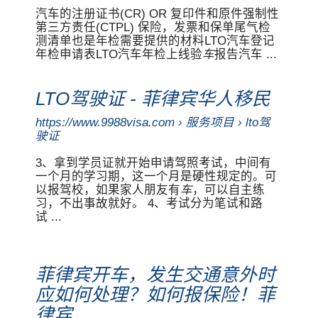
汽车的注册证书(CR) OR 复印件和原件强制性
第三方责任(CTPL) 保险，发票和保单尾气检
测清单也是年检需要提供的材料LTO汽车登记
年检申请表LTO汽车年检上线验
车
报告汽车 ...
LTO驾驶证 - 菲律宾华人移民
https://www.9988visa.com › 服务项目 › lto驾
驶证
3、拿到学员证就开始申请驾照考试，中间有
一个月的学习期，这一个月是硬性规定的。可
以报驾校，如果家人朋友有
车
，可以自主练
习，不出事故就好。 4、考试分为笔试和路
试 ...
菲律宾开车，发生交通意外时
应如何处理？如何报保险！菲
律宾 ...