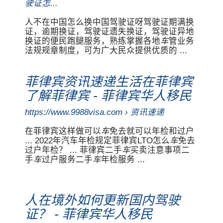
驶证怎...
人不在中国怎么换中国驾驶证呀驾驶证期满换
证，逾期换证，驾驶证遗失换证，驾驶证异地
换证的便民跑腿服务，熟练掌握各地
车
管业务
法规规章制度，可为广大民众提供优质的 ...
菲律宾资讯速递生活在菲律宾
了解菲律宾 - 菲律宾华人移民
https://www.9988visa.com › 资讯速递
在菲律宾这样做可以
车
免去就可以年检和过户
... 2022年汽车年检规定菲律宾LTO怎么
车
免去
过户年检？ ... 菲律宾二手
车
买卖注意事项二
手
车
过户服务二手
车
年检服务 ...
人在境外如何更新国内驾驶
证？ - 菲律宾华人移民