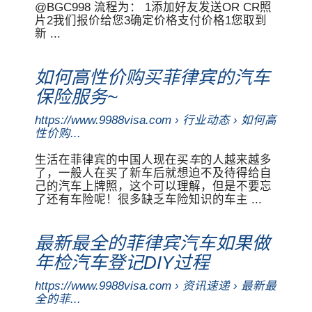
@BGC998 流程为： 1添加好友发送OR CR照
片2我们报价给您3确定价格支付价格1您取到
新 ...
如何高性价购买菲律宾的汽车
保险服务~
https://www.9988visa.com › 行业动态 › 如何高
性价购...
生活在菲律宾的中国人现在买
车
的人越来越多
了，一般人在买了新车后就想迫不及待得给自
己的汽车上牌照，这个可以理解，但是不要忘
了还有车险呢！很多缺乏车险知识的车主 ...
最新最全的菲律宾汽车如果做
年检汽车登记DIY过程
https://www.9988visa.com › 资讯速递 › 最新最
全的菲...