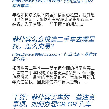
https://www.9988visa.com › 资讯速递 › 2022
年汽车年...
年检如何涉及以下内容？请耐心检查，找到您
自己的需要：. 车辆所有权转让是指更改车主
姓名。为了省钱，一些不懂
车
的朋友 ...
菲律宾怎么挑选二手车去哪里
找，怎么交易？
https://www.9988visa.com › 行业动态 › 菲律宾
怎么挑...
如何购买二手
车
——简单但全面的指南购买二
手
车
或二手
车
比购买新车更具挑战性，但回报
也很可观。最大的优势是价格。汽车在最初几
年贬值最快，因此即使汽车尚未更新， ...
干货：菲律宾买车的一些注意
事项，如何办理CR OR 汽车