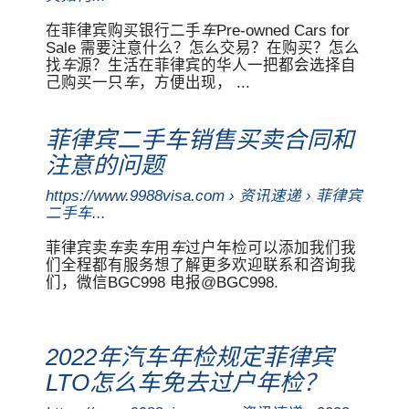
在菲律宾购买银行二手
车
Pre-owned Cars for
Sale 需要注意什么？怎么交易？在购买？怎么
找
车
源？生活在菲律宾的华人一把都会选择自
己购买一只
车
，方便出现， ...
菲律宾二手车销售买卖合同和
注意的问题
https://www.9988visa.com › 资讯速递 › 菲律宾
二手车...
菲律宾卖
车
卖
车
用
车
过户年检可以添加我们我
们全程都有服务想了解更多欢迎联系和咨询我
们，微信BGC998 电报@BGC998.
2022年汽车年检规定菲律宾
LTO怎么车免去过户年检？