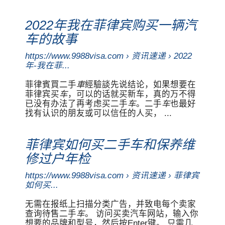
2022年我在菲律宾购买一辆汽
车的故事
https://www.9988visa.com › 资讯速递 › 2022
年-我在菲...
菲律賓買二手
車
經驗談先说结论，如果想要在
菲律宾买
车
，可以的话就买新车，真的万不得
已没有办法了再考虑买二手
车
。二手
车
也最好
找有认识的朋友或可以信任的人买， ...
菲律宾如何买二手车和保养维
修过户年检
https://www.9988visa.com › 资讯速递 › 菲律宾
如何买...
无需在报纸上扫描分类广告，并致电每个卖家
查询待售二手
车
。 访问买卖汽车网站，输入你
想要的品牌和型号，然后按Enter键。 只需几