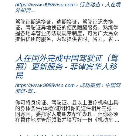
https://www.9988visa.com › 行业动态 › 人在境
外如何...
驾驶证期满换证，逾期换证，驾驶证遗失换
证，驾驶证异地换证的便民跑腿服务，熟练掌
握各地
车
管业务法规规章制度，可为广大民众
提供优质的服务，为您提供省时，省力，省 ...
人在国外完成中国驾驶证（驾
照）更新服务 - 菲律宾华人移
民
https://www.9988visa.com › 成功案例 › 中国驾
驶证-驾...
你可将身份证、驾驶证、县以上医疗机构出具
的身体条件(体检)证明和你的证件相片三张一
同寄回，委托家人或朋友帮忙办理。但你必须
在暂住地
车
管所领取并填写好一份《机动车 ...