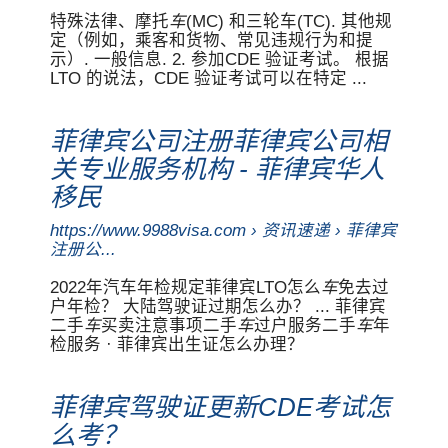
特殊法律、摩托
车
(MC) 和三轮车(TC). 其他规
定（例如，乘客和货物、常见违规行为和提
示）. 一般信息. 2. 参加CDE 验证考试。 根据
LTO 的说法，CDE 验证考试可以在特定 ...
菲律宾公司注册菲律宾公司相
关专业服务机构 - 菲律宾华人
移民
https://www.9988visa.com › 资讯速递 › 菲律宾
注册公...
2022年汽车年检规定菲律宾LTO怎么
车
免去过
户年检？ 大陆驾驶证过期怎么办？ ... 菲律宾
二手
车
买卖注意事项二手
车
过户服务二手
车
年
检服务 · 菲律宾出生证怎么办理？
菲律宾驾驶证更新CDE考试怎
么考？