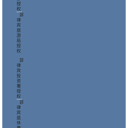
授
权
菲
律
宾
旅
游
局
授
权
菲
律
宾
投
资
署
授
权
菲
律
宾
退
休