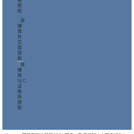
署
授
权
菲
律
宾
外
交
部
授
权
菲
律
宾
SEC
证
券
所
授
权