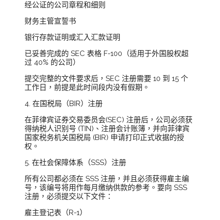
经公证的公司章程和细则
财务主管宣誓书
银行存款证明或汇入汇款证明
已妥善完成的 SEC 表格 F-100（适用于外国股权超
过 40% 的公司）
提交完整的文件要求后，SEC 注册需要 10 到 15 个
工作日，前提是此时间段内没有假期。
4. 在国税局（BIR）注册
在菲律宾证券交易委员会(SEC) 注册后，公司必须获
得纳税人识别号 (TIN)、注册会计账簿，并向菲律宾
国家税务机关国税局 (BIR) 申请打印正式收据的授
权。
5. 在社会保障体系（SSS）注册
所有公司都必须在 SSS 注册，并且必须获得雇主编
号，该编号将用作每月缴纳供款的参考。要向 SSS
注册，必须提交以下文件：
雇主登记表（R-1）