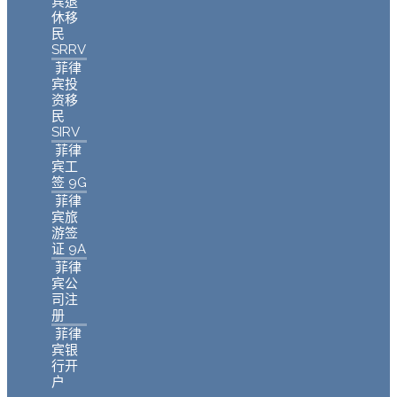
宾退
休移
民
SRRV
菲律
宾投
资移
民
SIRV
菲律
宾工
签 9G
菲律
宾旅
游签
证 9A
菲律
宾公
司注
册
菲律
宾银
行开
户