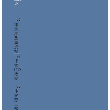
证
菲
律
宾
移
民
局
授
权
菲
律
宾
LTO
授
权
菲
律
宾
劳
工
部