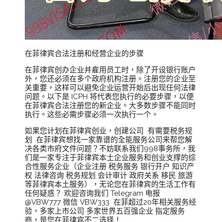
在菲律宾合法注册和经营企业的步骤
在菲律宾创办企业并雇用员工时，除了开设银行账户
外，您还必须在多个政府机构注册。注册您的企业至
关重要，这样可以避免企业运营开始后出现任何法律
问题。以下是 ICPH 将代表您执行的必要步骤，以便
在菲律宾合法注册您的新企业。大多数步骤不能同时
执行。这些必需步骤必须一次执行一个。
如果您计划在菲律宾创业，创建公司 有需要税务规
划 在菲律宾想找一家靠谱的全能服务公司来帮您解
决各类市府文件问题？不妨联系我们998事务所，我
们是一家专注于菲律宾本土企业服务和创业支撑的综
合性服务企业（企业注册 税务服务 银行开户 知识产
权 法律咨询 税务规划 会计审计 政府关系 移民 旅游
等菲律宾本土服务），无论您在菲律宾的生活工作有
任何疑惑？ 欢迎咨询我们 Telegram 电报
@VBW777 微信 VBW333 在菲超过20年相关服务经
验，多家上市公司 多家世界五百强企业 指定服务
商，是您在菲律宾不二选择！