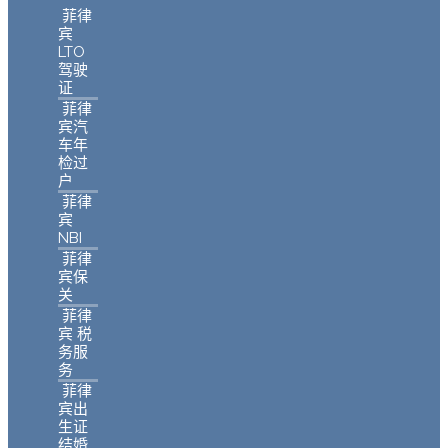
菲律
宾
LTO
驾驶
证
菲律
宾汽
车年
检过
户
菲律
宾
NBI
菲律
宾保
关
菲律
宾 税
务服
务
菲律
宾出
生证
结婚