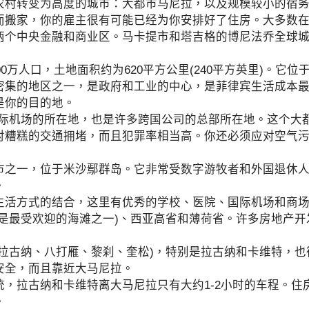
转变为高度的城市：大都市马尼拉，以及规模较小的宿务
而搬家，你的雇主很有可能已经为你安排好了住房。大多数
两个中央金融和商业区。马卡提市和塔吉格的博尼法乔全球
0万人口，土地面积约为620平方公里(240平方英里)。它
密集的地区之一，是政府和工业的中心，是菲律宾生活成本
是你的目的地。
机场的所在地，也是许多跨国公司的总部所在地。这个大
对糟糕的交通拥堵，而且犯罪率相当高。你还必须应对空气
一，位于米沙鄢群岛。它非常受数字游牧者和外国退休人
。
方式的结合，这里有优秀的学校、医院、国际机场和商场
岛是最受欢迎的海滩之一)、西亚高省和薄荷省。许多房地产
古纳、八打雁、黎刹、奎松)，特别是拉古纳和卡维特，也
安全，而且靠近大马尼拉。
拉古纳和卡维特离大马尼拉只有大约1-2小时的车程。住
。