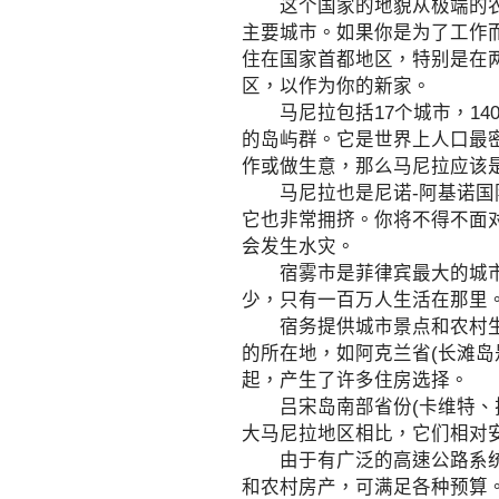
这个国家的地貌从极端的农村
主要城市。如果你是为了工作
住在国家首都地区，特别是在
区，以作为你的新家。
马尼拉包括17个城市，140
的岛屿群。它是世界上人口最
作或做生意，那么马尼拉应该
马尼拉也是尼诺-阿基诺国际
它也非常拥挤。你将不得不面
会发生水灾。
宿雾市是菲律宾最大的城市之
少，只有一百万人生活在那里
宿务提供城市景点和农村生活
的所在地，如阿克兰省(长滩
起，产生了许多住房选择。
吕宋岛南部省份(卡维特、拉
大马尼拉地区相比，它们相对
由于有广泛的高速公路系统，
和农村房产，可满足各种预算