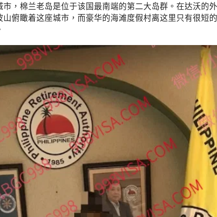
，棉兰老岛是位于该国最南端的第二大岛群。在达沃的外
波山俯瞰着这座城市，而豪华的海滩度假村离这里只有很短
。