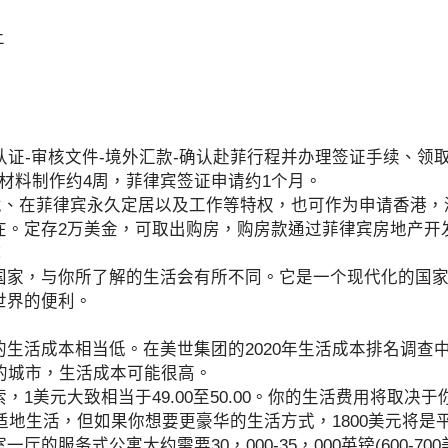
上
证-审核文件-境外汇款-确认赴菲行程并办理签证手续、领取
材料制作约4周，菲律宾签证申请约1个月。
、在菲律宾永久定居以及工作等特权，也可作为申请香港，
在。定存2万美金，可取出购房，购房款通过菲律宾房地产开
：
，与你所了解的生活会有所不同。它是一个现代化的国家
世界的便利。
活成本相当低。在美世集团的2020年生活成本排名调查中
的城市，生活成本可能很高。
美元大致相当于49.00至50.00。你的生活费用将取决
舒适地生活，但如果你想要更豪华的生活方式，1800美元将是
服务式公寓大约需要30，000-35，000英镑(600-70