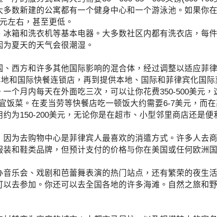
大多数新建的公寓都有一个健身中心和一个游泳池。如果你
0美元左右，甚至更低。
箱和洗衣机等基本电器。大多数社区内都有洗衣店，每件衣
因为夏天的天气会很潮湿。
西方和许多其他国际影响的混合体，经过调整以适应菲律
到本地和国际快餐连锁店，再到提供本地、国际和菲律宾化国际
个月内每天在外面吃三次，可以让你花费350-500美元，
宜饭菜。在麦当劳等快餐店吃一顿饭大约需要6-7美元，而在高
约为150-200美元，无论你是在超市、小型邻里商店还是便
为去购物中心是菲律宾人最喜欢的消遣方式。许多人去商
服装和鞋类品牌，但预计支付的价格与你在美国或任何欧洲
乐会、戏剧和芭蕾舞表演的热门站点，还有繁荣的夜生活(
可以去参加。你还可以去全国各地的许多海滩。自然之旅和