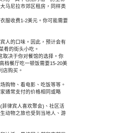
在大马尼拉市郊区租房，同样类
服收费1-2美元。你可能需要
宾人的口味。因此，预计会有
菜肴的街头小吃。
这取决于你对餐馆的选择。你
档餐厅吃一顿饭需要15-20美
利店购买。
场购物、看电影、吃饭等等。
国家通常支付的价格相同或略
菲律宾人喜欢聚会)、社区活
野生动物之旅也受到当地人、游