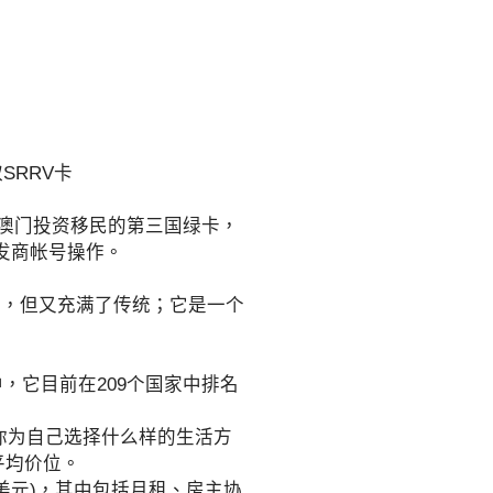
SRRV卡
澳门投资移民的第三国绿卡，
发商帐号操作。
，但又充满了传统；它是一个
，它目前在209个国家中排名
于你为自己选择什么样的生活方
平均价位。
0美元)，其中包括月租、房主协