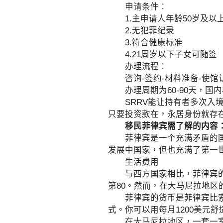
申请条件：
1.主申请人年龄50岁及以
2.无犯罪纪录
3.符合健康标准
4.21周岁以下子女可随签
办理流程：
咨询-签约-材料准备-使馆认
办理周期为60-90天，国内
SRRV能让持有者多次入境
只要投资款在，永居身份就存
移民菲律宾需了解的内容
菲律宾是一个充满矛盾的国家
发展中国家，但也充满了第一
生活费用
与西方国家相比，菲律宾的生
第80。然而，在大马尼拉地区
菲律宾的货币是菲律宾比索，1
式。你可以用每月1200美元
在大马尼拉地区，一套一室一厅的