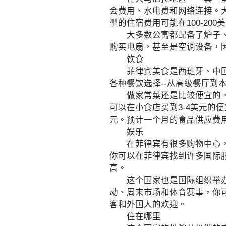
会费用、水电费和网络连接。
型的住宿费用可能在100-20
大多数公寓都配备了炉子、冰
购买电扇，甚至是空调设备，
饮食
菲律宾美食是西班牙、中国、
各种餐饮选择--从高级餐厅
做家常菜还是比较便宜的。一
可以在小食店买到3-4美元的便
元。预计一个月的食品供应费用
娱乐
在菲律宾有很多购物中心，因
你可以在菲律宾找到许多国际
高。
这个国家也是国际组织举办音
动、周末市场和体育赛事，你
客和外国人的欢迎。
住在哪里