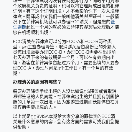
理一个在菲律宾境内没有任何犯罪行为，同时不用对哪
个政府机关负责的证明，也可以将它理解成出境的犯罪
证明。有了这个证明出境，才不会影响你下一次入境菲
律宾。翻译成中文我们一般叫他清关
移民
证书。一般情
况下在菲律宾机场就可以办理ECC清关。但是您的
签
证逾期
超过一个月的就必须去菲律宾
移民
局处理后才能
够在机场顺利出境。
ECC清关在菲律宾可以分为ECC-A和ECC-B两种类
型。9g工签办理降签、取消
移民
居留身份证的外籍人
员您出境需要办理ECC-B，办理ECC-B需要在出境前
七天办理下来的有效期是一个月，可以在有效期内出
境，游客在菲律宾停留超过六个月，需要出境的人要办
理ECC-A，办理时间是3个工作日，有一个月的有效
期。
办理清关的原因有哪些？
需要办理降签手续出境的人没比如说9G降签或者取消
移民
签证的人员离境。在菲律宾出生的并且拥有别国护
照的儿童第一次出境，因为旅游签过期而长期停留在菲
律宾后需要出境的人。
以上就是998VISA本期给大家分享的菲律宾的ECC清
关是什么意思的内容，您有这方面的需求可找我们您提
供帮助。