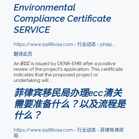
Environmental
Compliance Certificate
SERVICE
https://www.9988visa.com › 行业动态 › philip...
翻译此页
An
ECC
is issued by DENR-EMB after a positive
review of the project's application. This certificate
indicates that the proposed project or
undertaking will ...
移民
菲律宾
局办理ecc清关
需要准备什么？以及流程是
什么？
https://www.9988visa.com › 行业动态 › 菲律宾
移民
局...