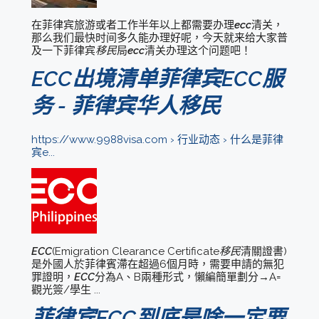
在菲律宾旅游或者工作半年以上都需要办理
ecc
清关，
那么我们最快时间多久能办理好呢，今天就来给大家普
及一下菲律宾
移民
局
ecc
清关办理这个问题吧！
ECC出境清单菲律宾ECC服
移民
务 - 菲律宾华人
https://www.9988visa.com › 行业动态 › 什么是菲律
宾e...
ECC
(Emigration Clearance Certificate
移民
清關證書)
是外國人於菲律賓滯在超過6個月時，需要申請的無犯
罪證明，
ECC
分為A、B兩種形式，懶編簡單劃分→A=
觀光簽/學生 ...
菲律宾ECC到底是啥一定要