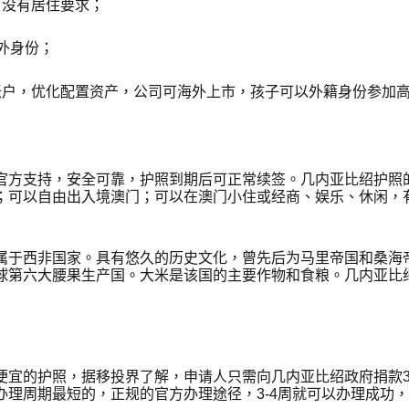
、没有居住要求；
外身份；
账户，优化配置资产，公司可海外上市，孩子可以外籍身份参加
官方支持，安全可靠，护照到期后可正常续签。几内亚比绍护照
；可以自由出入境澳门；可以在澳门小住或经商、娱乐、休闲，
属于西非国家。具有悠久的历史文化，曾先后为马里帝国和桑海帝
球第六大腰果生产国。大米是该国的主要作物和食粮。几内亚比
便宜的护照，据移投界了解，申请人只需向几内亚比绍政府捐款
办理周期最短的，正规的官方办理途径，3-4周就可以办理成功