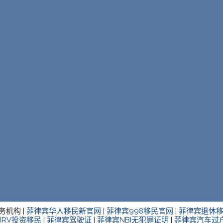
务机构 |
菲律宾华人移民新官网
|
菲律宾998移民官网
|
菲律宾退休
IRV投资移民
|
菲律宾驾驶证
|
菲律宾NBI无犯罪证明
|
菲律宾汽车过