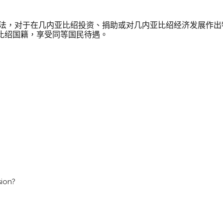
过立法，对于在几内亚比绍投资、捐助或对几内亚比绍经济发展作
比绍国籍，享受同等国民待遇。
sion?