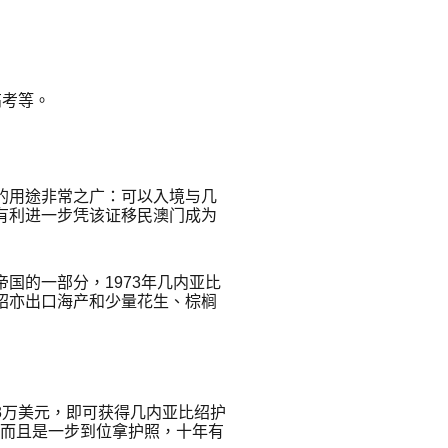
高考等。
的用途非常之广：可以入境与几
有利进一步凭该证移民澳门成为
国的一部分，1973年几内亚比
绍亦出口海产和少量花生、棕榈
3万美元，即可获得几内亚比绍护
，而且是一步到位拿护照，十年有