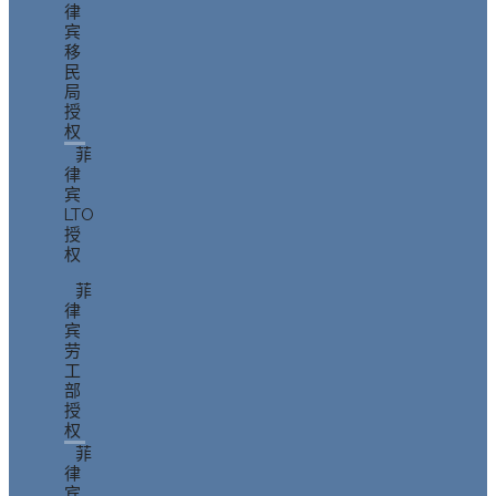
律
宾
移
民
局
授
权
菲
律
宾
LTO
授
权
菲
律
宾
劳
工
部
授
权
菲
律
宾