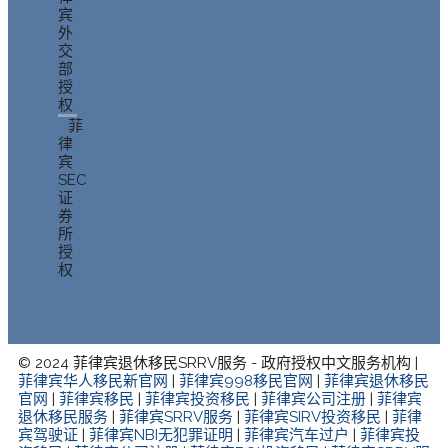
宾
外
交
部
授
权
菲
律
宾
SEC
证
券
所
授
权
© 2024 菲律宾退休移民SRRV服务 - 政府授权中文服务机构 |
菲律宾华人移民新官网
|
菲律宾998移民官网
|
菲律宾退休移民
官网
|
菲律宾移民
|
菲律宾投资移民
|
菲律宾公司注册
|
菲律宾
退休移民服务
|
菲律宾SRRV服务
|
菲律宾SIRV投资移民
|
菲律
宾驾驶证
|
菲律宾NBI无犯罪证明
|
菲律宾汽车过户
|
菲律宾投