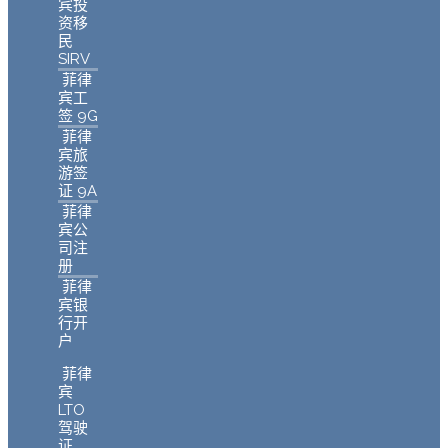
宾投
资移
民
SIRV
菲律
宾工
签 9G
菲律
宾旅
游签
证 9A
菲律
宾公
司注
册
菲律
宾银
行开
户
菲律
宾
LTO
驾驶
证