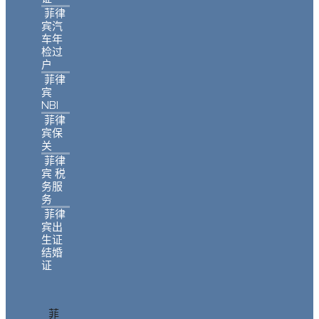
菲律
宾汽
车年
检过
户
菲律
宾
NBI
菲律
宾保
关
菲律
宾 税
务服
务
菲律
宾出
生证
结婚
证
菲