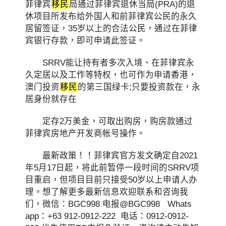
菲律宾
移民
局通过菲律宾退休当局(PRA)的退
休项目所发布给外国人和前菲律宾公民的永久
居留签证，35岁以上的合法公民，通过在菲律
宾银行存款，即可申请此签证。
SRRV能让持有者多次入境、在菲律宾永
久定居以及工作等特权，也可作为申请香港，
澳门投资
移民
的第三国绿卡;只要投资款在，永
居身份就存在
定存2万美金，可取出购房，购房款通过
菲律宾房地产开发商帐号操作。
最新政策！！菲律宾官方发文确定自2021
年5月17日起，将此前暂停一段时间的SRRV项
目重启，但项目目前只接受50岁以上申请人办
理。想了解更多最新信息欢迎联系和咨询我
们，微信：BGC998 电报@BGC998 Whats
app：+63 912-0912-222 电话：0912-0912-