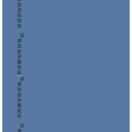
旅
游
局
授
权
菲
律
宾
投
资
署
授
权
菲
律
宾
退
休
署
授
权
菲
律