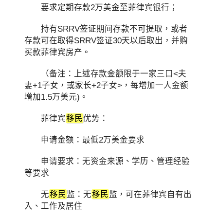
要求定期存款2万美金至菲律宾银行；
持有SRRV签证期间存款不可提取，或者
存款可在取得SRRV签证30天以后取出，并购
买款菲律宾房产。
（备注：上述存款金额限于一家三口<夫
妻+1子女，或家长+2子女>，每增加一人金额
增加1.5万美元)。
菲律宾
移民
优势：
申请金额：最低2万美金要求
申请要求：无资金来源、学历、管理经验
等要求
无
移民
监：无
移民
监，可在菲律宾自有出
入、工作及居住