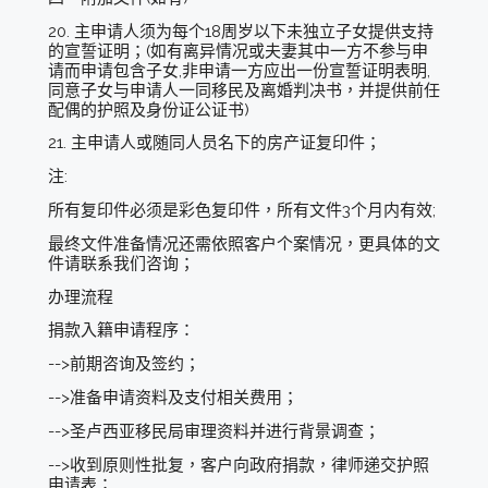
20. 主申请人须为每个18周岁以下未独立子女提供支持
的宣誓证明；(如有离异情况或夫妻其中一方不参与申
请而申请包含子女,非申请一方应出一份宣誓证明表明,
同意子女与申请人一同移民及离婚判决书，并提供前任
配偶的护照及身份证公证书)
21. 主申请人或随同人员名下的房产证复印件；
注:
所有复印件必须是彩色复印件，所有文件3个月内有效;
最终文件准备情况还需依照客户个案情况，更具体的文
件请联系我们咨询；
办理流程
捐款入籍申请程序：
-->前期咨询及签约；
-->准备申请资料及支付相关费用；
-->圣卢西亚移民局审理资料并进行背景调查；
-->收到原则性批复，客户向政府捐款，律师递交护照
申请表；