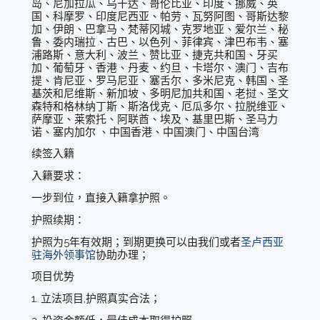
岛、尼加拉瓜、乌干达、哥伦比亚、印度、挪威、英
国、科摩罗、印度尼西亚、帕劳、瓦努阿图、哥斯达黎
加、伊朗、巴拿马、梵蒂冈城、克罗地亚、爱尔兰、秘
鲁、委内瑞拉、古巴、以色列、菲律宾、津巴布韦、塞
浦路斯、意大利、波兰、赞比亚、捷克共和国、牙买
加、葡萄牙、香港、丹麦、约旦、卡塔尔、澳门、吉布
提、肯尼亚、罗马尼亚、塞舌尔、多米尼克、韩国、圣
基茨和尼维斯、新加坡、多明尼加共和国、老挝、圣文
森特和格林纳丁斯、斯洛伐克、厄瓜多尔、拉脱维亚、
萨摩亚、莱索托、阿联酋、埃及、基里巴斯、圣马力
诺、塞内加尔 、中国香港、中国澳门、中国台湾
续签入籍
入籍要求：
一步到位，直接入籍拿护照。
护照续期：
护照为5年有效期；到期更换可以由我们或者
圣卢西亚
驻海外领事馆
协助办理；
项目优势
1. 立法项目,护照真实合法；