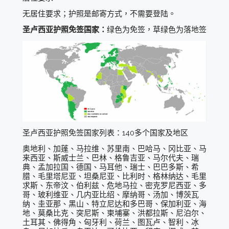
无居住要求；护照是邮寄方式，不需要登陆。
圣卢西亚护照免签国家：
绿色为免签，草绿色为落地签
圣卢西亚护照免签国家列表：140多个国家及地区
奥地利、加蓬、马拉维、苏里南、巴哈马、冈比亚、马
来西亚、斯威士兰、巴林、格鲁吉亚、马尔代夫、瑞
典、孟加拉国、德国、马耳他、瑞士、巴巴多斯、希
腊、毛里塔尼亚、坦桑尼亚、比利时、格林纳达、毛里
求斯、东帝汶、伯利兹、危地马拉、密克罗尼西亚、多
哥、玻利维亚、几内亚比绍、摩纳哥、汤加、博茨瓦
纳、圭亚那、黑山、特立尼达和多巴哥、保加利亚、海
地、莫桑比克、突尼斯、柬埔寨、洪都拉斯、尼泊尔、
土耳其、佛得角、匈牙利、荷兰、图瓦卢、智利、冰