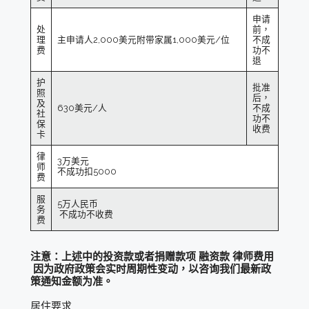
申请
处
前，
理
主申请人2,000美元附带家属1,000美元/位
不成
费
功不
退
护
批准
照
后，
及
630美元/人
不成
社
功不
保
收费
卡
律
3万美元
师
不成功扣5000
费
服
5万人民币
务
不成功不收费
费
注意：上述中的投资款或者捐赠款项 融资款 律师费用
因为政府政策会实时周期性变动，以咨询我们最新政
策通知金额为准。
居住要求