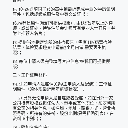
证明。
15. 18-25岁随同子女的高中到最近完成学业的学历证明
原件，包括成绩单原件及中英文公证书；
16.推荐信原件(我们可提供模版)：由认识2年以上的律
师、或公证处、特许注册会计师等有专业人士开具，并
附上推荐人名片；
17. 提供当地指定诊所的体检报告，需有 HIV病毒检验
结果，体检要求递交申请前3个月内做(需要医生执
照)；
18. 每位申请人须完整填写客户信息表(我们可提供模
版)
三、工作证明材料
19. 1) 如申请人是雇佣关系(主申请人及配偶)：工作证
明原件（须体现最近两年薪资状况）；
2) 另外无论申请人是自雇或者受雇，如在另外一家
公司持有股权或担任法人、董事或其他职位，须罗列所
有公司的相关信息，如名称、地址、联系方式、营业执
照号码、所持有的头衔、股份比例(只需粗略列表)，在
资料18中列出；
四、附加文件(如有)