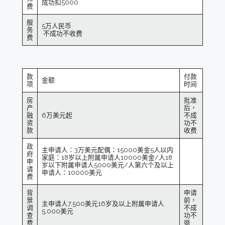
成功扣5000
费
服
5万人民币
务
不成功不收费
费
款
付款
金额
项
时间
房
批准
产
后，
融
6万美元起
不成
资
功不
款
收费
政
主申请人：3万美元配偶：15000美金5人以内
府
家庭：18岁以上附属申请人10000美金/人18
申
岁以下附属申请人5000美元/人第六个及以上
请
申请人：10000美元
费
背
申请
景
前，
主申请人7,500美元16岁及以上附属申请人
调
不成
5,000美元
查
功不
费
退