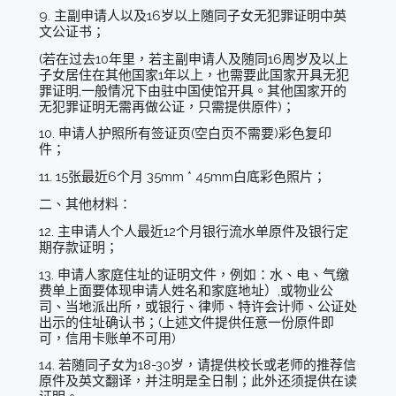
9. 主副申请人以及16岁以上随同子女无犯罪证明中英
文公证书；
(若在过去10年里，若主副申请人及随同16周岁及以上
子女居住在其他国家1年以上，也需要此国家开具无犯
罪证明,一般情况下由驻中国使馆开具。其他国家开的
无犯罪证明无需再做公证，只需提供原件)；
10. 申请人护照所有签证页(空白页不需要)彩色复印
件；
11. 15张最近6个月 35mm * 45mm白底彩色照片；
二、其他材料：
12. 主申请人个人最近12个月银行流水单原件及银行定
期存款证明；
13. 申请人家庭住址的证明文件，例如：水、电、气缴
费单上面要体现申请人姓名和家庭地址）,或物业公
司、当地派出所，或银行、律师、特许会计师、公证处
出示的住址确认书；(上述文件提供任意一份原件即
可，信用卡账单不可用)
14. 若随同子女为18-30岁，请提供校长或老师的推荐信
原件及英文翻译，并注明是全日制；此外还须提供在读