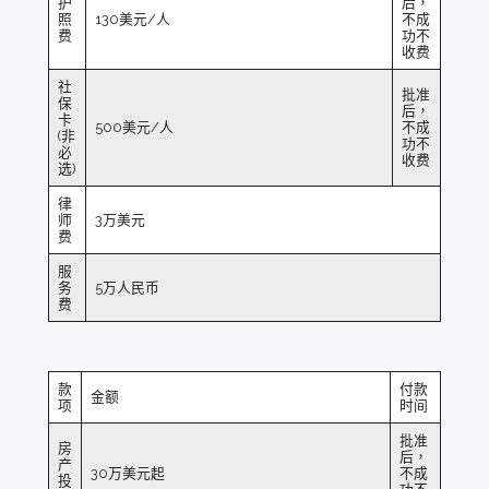
护
后，
照
130美元/人
不成
费
功不
收费
社
批准
保
后，
卡
500美元/人
不成
(非
功不
必
收费
选)
律
师
3万美元
费
服
务
5万人民币
费
款
付款
金额
项
时间
批准
房
后，
产
30万美元起
不成
投