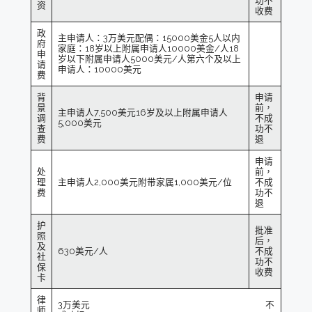
功不
资
收费
政
主申请人：3万美元配偶：15000美金5人以内
府
家庭：18岁以上附属申请人10000美金/人18
申
岁以下附属申请人5000美元/人第六个及以上
请
申请人：10000美元
费
背
申请
景
前，
主申请人7,500美元16岁及以上附属申请人
调
不成
5,000美元
查
功不
费
退
申请
处
前，
理
主申请人2,000美元附带家属1,000美元/位
不成
费
功不
退
护
批准
照
后，
及
630美元/人
不成
社
功不
保
收费
卡
律
3万美元 不
师