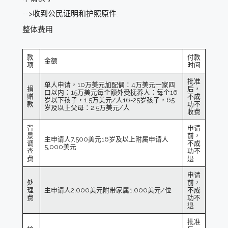
-->收到公民证明和护照原件.
整体费用
款
付款
金额
项
时间
批准
单人申请，10万美元加配偶：4万美元一家四
捐
后，
口以内：15万美元每个额外受抚养人：每个16
赠
不成
岁以下孩子，1.5万美元/人16-25岁孩子，65
款
功不
岁及以上父母：2.5万美元/人
收费
背
申请
景
前，
主申请人7,500美元16岁及以上附属申请人
调
不成
5,000美元
查
功不
费
退
申请
处
前，
理
主申请人2,000美元附带家属1,000美元/位
不成
费
功不
退
批准