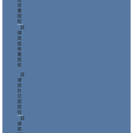
投
资
署
授
权
菲
律
宾
退
休
署
授
权
菲
律
宾
外
交
部
授
权
菲
律
宾