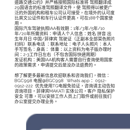
道路交通公约》并严格按照国际标准将 驾照翻译成
29国语言的标准驾照翻译文件，使 驾照得以被更广
泛的外国机构和租车公司认可接受，在境外的认可度
比英文公证件和车行认证件更高，可在188个国家使
用。
国际汽车驾驶执照IAA有效期：1年/3年/5年/10
年/20年所需资料：申请人个人信息：姓名 拼音 出
生年月日 中国/菲律宾 驾驶证（正副本全部菜色照片 
扫码）联系电话 ：联系地址：电子人头照片：本人
手写签名：身高： 体重：以上资料为电子版办理时
间：2-3工作日左右（不包含国际快递周期）
发证机构：美国IAA机构客人需要自行查询使用国家
的政策需求，申请提交后是没办法退费的。
想了解更多最新信息欢迎联系和咨询我们，微信：
BGC998 电报@BGC998   Whats app： 0912-
0912-222  优先使用TG电报免验证，咨询请主动告知
咨询项目，菲律宾MAKATI 实体公司，客户 隐私保护 
安全 可靠，可以安排工作人员上门取件或前往我们
办公室提交办理业务。