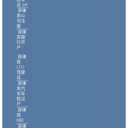
证 9A
菲律
宾公
司注
册
菲律
宾银
行开
户
菲律
宾
LTO
驾驶
证
菲律
宾汽
车年
检过
户
菲律
宾
NBI
菲律