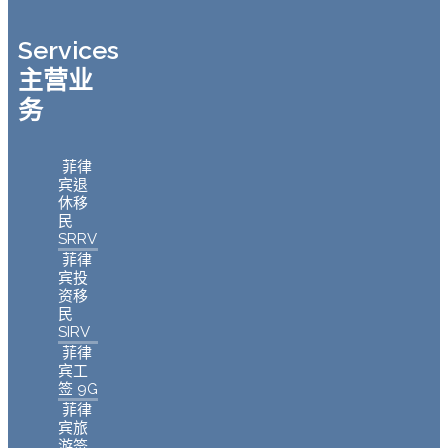
Services
主营业
务
菲律
宾退
休移
民
SRRV
菲律
宾投
资移
民
SIRV
菲律
宾工
签 9G
菲律
宾旅
游签