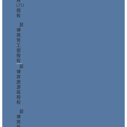
宾
LTO
授
权
菲
律
宾
劳
工
部
授
权
菲
律
宾
旅
游
局
授
权
菲
律
宾