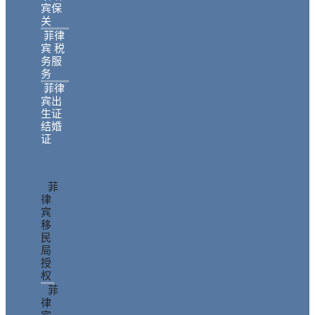
宾保
关
菲律
宾 税
务服
务
菲律
宾出
生证
结婚
证
菲
律
宾
移
民
局
授
权
菲
律