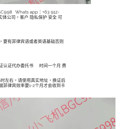
Whats app：+63 912-
I 实体公司，客户 隐私保护 安全 可
，要有菲律宾语或者英语基础否则
+公证认证代办委托书 时间一个月 费
 3小时左右，请使用真实地址，换证后
菲律宾效率要1-2个月才会收到卡