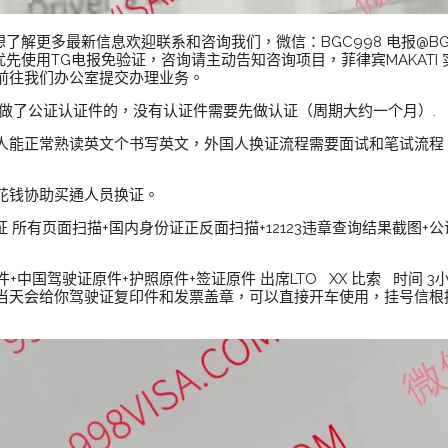
解更多最新信息欢迎联系和咨询我们，微信：BGC998 电报@BGC998 
12-222 优先使用TG电报免验证，咨询请主动告知咨询项目，菲律宾MAKAT
前往我们办公室提交办理业务。
且做了公证认证件的，没有认证件需要先做认证（周期大约一个月）.
人能正常熟读英文个书写英文，外国人换证流程需要面试和笔试流程
花钱协助买通人员换证。
证 所有页面扫描+国内身份证正反面扫描+12123违章查询结果截图
件+中国驾驶证原件+护照原件+签证原件 出席LTO XX 比索 时间
当天会给你驾驶证复印件和发票盖章，可以直接开车使用，挂号信根据