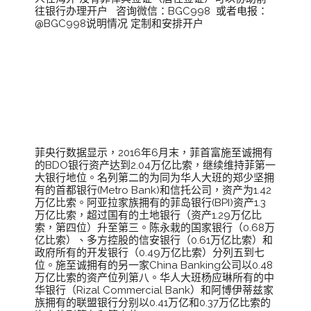
往银行办理开户 咨询微信：BGC998 或者电报：
@BGC998说明情况 定制和安排开户
菲律宾十大银行
排名
菲央行数据显示，2016年6月末，菲首富施至诚拥有
的BDO银行资产达到2.04万亿比索，继续维持菲第一
大银行地位。名列第二的为同为华人大班的郑少坚拥
有的首都银行(Metro Bank)和信托公司，资产为1.42
万亿比索。阿亚拉家族拥有的菲岛银行(BPI)资产1.3
万亿比索，超过国有的土地银行（资产1.29万亿比
索，第四位）升至第三。陈永栽的国家银行（0.68万
亿比索）、多方控股的信安银行（0.61万亿比索）和
政府所有的开发银行（0.49万亿比索）分列五到七
位。施至诚拥有的另一家China Banking公司以0.48
万亿比索的资产位列第八。华人大班杨应琳所有的中
华银行（Rizal Commercial Bank）和阿博伊蒂兹家
族拥有的联盟银行分别以0.41万亿和0.37万亿比索的