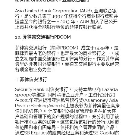
9. Asia United Bank - 亚洲联合银行
Asia United Bank Corporation (AUB), 亚洲联合银
行，是少数几家于 1997 年获得全行商业银行牌照并
运营至今的银行之一。2013 年，AUB 加入了已公开
上市并获得全能银行地位的菲律宾银行联盟.
10. 菲律宾交通银行PBCOM
菲律宾交通银行（简称PBCOM）成立于1939年，是
菲律宾最古老的银行，也是最大的商业银行之一，成
立之初是中国交通银行在菲律宾的分行。作为菲律宾
最早的非美国外资银行，菲律宾交通银行主要以经营
各项金融业务为主。
11 菲律信安银行
Security Bank 叫信安银行， 支持本地电商.Lazada
spoope等绑定. 同时承接企业开户，工资代发代扣
在2021年亚洲货币亚洲私营银行奖(Asiamoney Asia
Private BankingAwards)上被表彰为菲律宾最佳高净
值(HNW)客户。 信安银行的财富管理业务在扩大客
户基础和管理下的资产规模的过程中，充分利用了该
银行核心业务的优势。这些包括该银行的分行联网覆
盖范围和来自国库局、信托和资产管理集团的产品，
通过SB Equities的股票经纪业务和通过SB Capital的