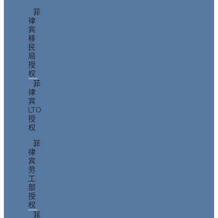
菲
律
宾
移
民
局
授
权
菲
律
宾
LTO
授
权
菲
律
宾
劳
工
部
授
权
菲