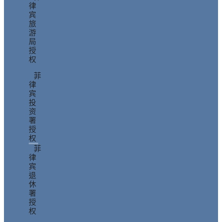
律
宾
旅
游
局
授
权
菲
律
宾
投
资
署
授
权
菲
律
宾
退
休
署
授
权