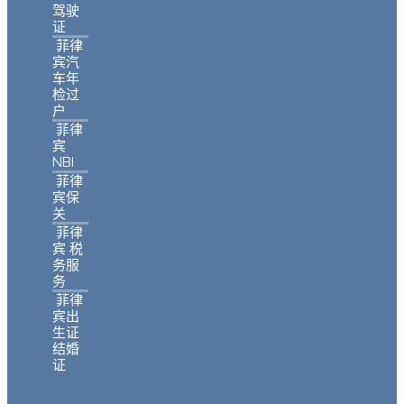
驾驶
证
菲律
宾汽
车年
检过
户
菲律
宾
NBI
菲律
宾保
关
菲律
宾 税
务服
务
菲律
宾出
生证
结婚
证