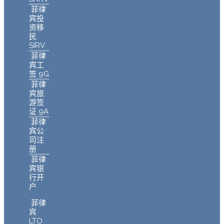
菲律
宾投
资移
民
SIRV
菲律
宾工
签 9G
菲律
宾旅
游签
证 9A
菲律
宾公
司注
册
菲律
宾银
行开
户
菲律
宾
LTO