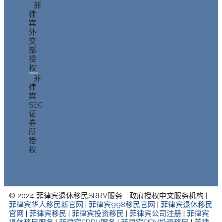
菲
律
宾
外
交
部
授
权
菲
律
宾
SEC
证
券
所
授
权
© 2024 菲律宾退休移民SRRV服务 - 政府授权中文服务机构 |
菲律宾华人移民新官网
|
菲律宾998移民官网
|
菲律宾退休移民
官网
|
菲律宾移民
|
菲律宾投资移民
|
菲律宾公司注册
|
菲律宾