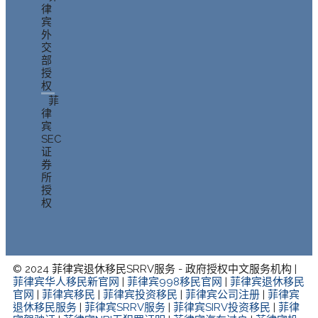
律
宾
外
交
部
授
权
菲
律
宾
SEC
证
券
所
授
权
© 2024 菲律宾退休移民SRRV服务 - 政府授权中文服务机构 |
菲律宾华人移民新官网
|
菲律宾998移民官网
|
菲律宾退休移民
官网
|
菲律宾移民
|
菲律宾投资移民
|
菲律宾公司注册
|
菲律宾
退休移民服务
|
菲律宾SRRV服务
|
菲律宾SIRV投资移民
|
菲律