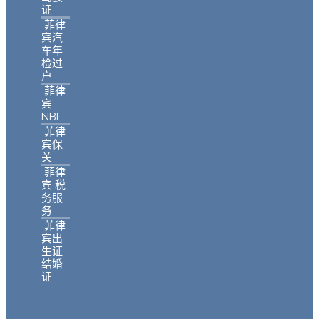
证
菲律
宾汽
车年
检过
户
菲律
宾
NBI
菲律
宾保
关
菲律
宾 税
务服
务
菲律
宾出
生证
结婚
证