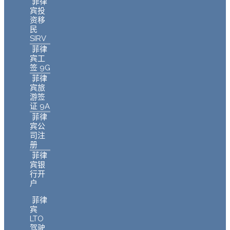
菲律
宾投
资移
民
SIRV
菲律
宾工
签 9G
菲律
宾旅
游签
证 9A
菲律
宾公
司注
册
菲律
宾银
行开
户
菲律
宾
LTO
驾驶