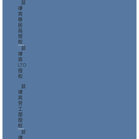
菲
律
宾
移
民
局
授
权
菲
律
宾
LTO
授
权
菲
律
宾
劳
工
部
授
权
菲
律