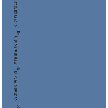
宾
旅
游
局
授
权
菲
律
宾
投
资
署
授
权
菲
律
宾
退
休
署
授
权
菲