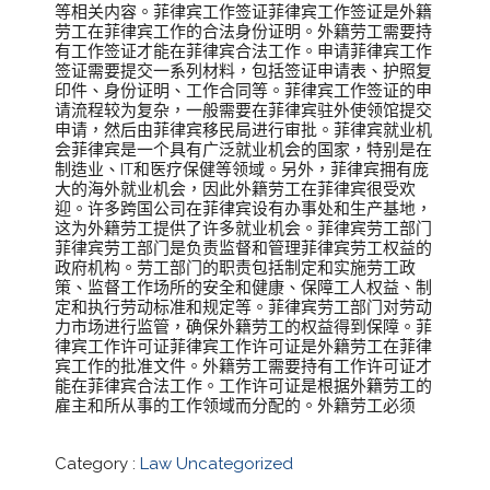
等相关内容。菲律宾工作签证菲律宾工作签证是外籍
劳工在菲律宾工作的合法身份证明。外籍劳工需要持
有工作签证才能在菲律宾合法工作。申请菲律宾工作
签证需要提交一系列材料，包括签证申请表、护照复
印件、身份证明、工作合同等。菲律宾工作签证的申
请流程较为复杂，一般需要在菲律宾驻外使领馆提交
申请，然后由菲律宾移民局进行审批。菲律宾就业机
会菲律宾是一个具有广泛就业机会的国家，特别是在
制造业、IT和医疗保健等领域。另外，菲律宾拥有庞
大的海外就业机会，因此外籍劳工在菲律宾很受欢
迎。许多跨国公司在菲律宾设有办事处和生产基地，
这为外籍劳工提供了许多就业机会。菲律宾劳工部门
菲律宾劳工部门是负责监督和管理菲律宾劳工权益的
政府机构。劳工部门的职责包括制定和实施劳工政
策、监督工作场所的安全和健康、保障工人权益、制
定和执行劳动标准和规定等。菲律宾劳工部门对劳动
力市场进行监管，确保外籍劳工的权益得到保障。菲
律宾工作许可证菲律宾工作许可证是外籍劳工在菲律
宾工作的批准文件。外籍劳工需要持有工作许可证才
能在菲律宾合法工作。工作许可证是根据外籍劳工的
雇主和所从事的工作领域而分配的。外籍劳工必须
Category :
Law
Uncategorized