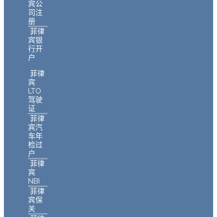
宾公
司注
册
菲律
宾银
行开
户
菲律
宾
LTO
驾驶
证
菲律
宾汽
车年
检过
户
菲律
宾
NBI
菲律
宾保
关