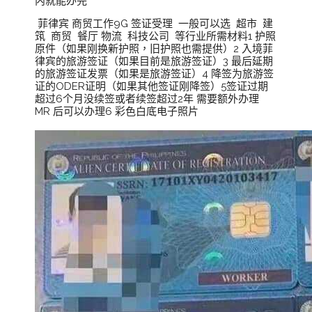
内就能办完
菲律宾 商贸工作9G 签证受理 一般可以选 超市 建
筑 商贸 餐厅 物流 科技公司 等行业所需材料1 护照
原件（如果刚换新护照，旧护照也需提供）2 入境菲
律宾的旅游签证（如果目前是旅游签证）3 最后延期
的旅游签证发票（如果是旅游签证）4 降签为旅游签
证的ODER证明（如果其他签证刚降签）5签证过期
超过6个月没续签或者续签超过2年 需要额外办理
MR 后可以办理6 彩色白底电子照片