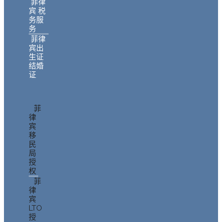
菲律
宾 税
务服
务
菲律
宾出
生证
结婚
证
菲
律
宾
移
民
局
授
权
菲
律
宾
LTO
授