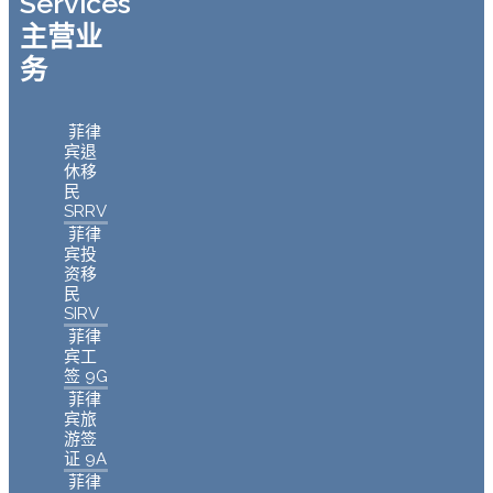
Services
主营业
务
菲律
宾退
休移
民
SRRV
菲律
宾投
资移
民
SIRV
菲律
宾工
签 9G
菲律
宾旅
游签
证 9A
菲律