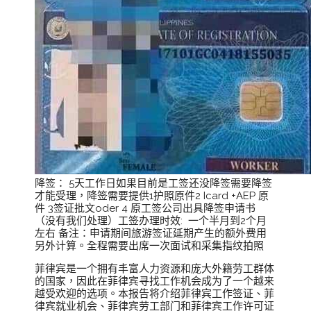
降签： 5天工作日如果目前是工签还没降签需要降签
才能受理，降签需要提供1护照原件2 Icard +AEP 原
件 3签证批文oder 4 原工签公司出具降签申请书
（没有我们处理）工签办理时效: 一个半月到2个月
左右 备注：申请期间旅游签证延期产生的额外费用
另外计算。全程需要出席一次面试和采集指纹拍照
菲律宾是一个拥有丰富人力资源和庞大外籍劳工群体
的国家，因此在菲律宾寻找工作机会成为了一个越来
越受欢迎的选项。本报告将介绍菲律宾工作签证、菲
律宾就业机会、菲律宾劳工部门和菲律宾工作许可证