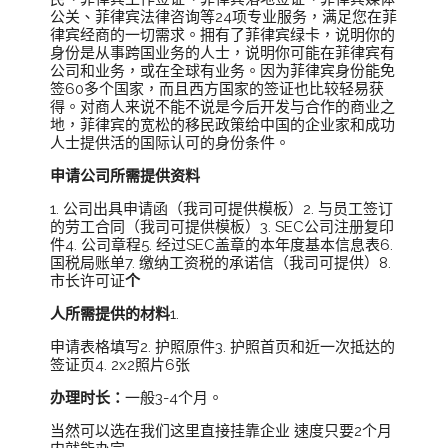
公关、菲律宾法律咨询等24项专业服务，满足您在菲
律宾经商的一切需求。拥有了菲律宾绿卡，说明你的
身份是从事跨国业务的人士，说明你可能在菲律宾有
公司和业务，或在全球有业务。因为菲律宾身份能免
签60多个国家，而且西方国家的签证也比较轻易获
得。对商人来说不能不说是今后开发与合作的商业之
地，菲律宾的宽松的移民政策给中国的企业家和成功
人士提供活的国际认可的身份条件。
申请公司所需提供资料
1. 公司出具申请函（我司可提供模板）2. 与员工签订
的劳工合同（我司可提供模板）3. SEC公司注册复印
件4. 公司章程5. 经过SEC盖章的本年度基本信息表6.
国税局账单7. 缴纳工资税的承诺信（我司可提供）8.
市长许可证
个
人所需提供的材料
1.
申请表格填写2. 护照原件3. 护照首页和近一次抵达的
签证页4. 2x2照片6张
办理时长：
一般3-4个月。
当然可以选在我们这里直接挂靠企业 速度只要2个月