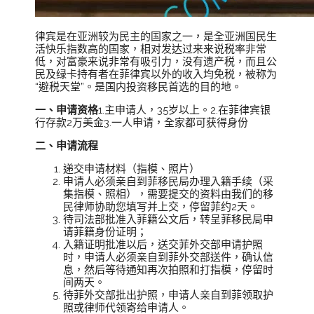
律宾是在亚洲较为民主的国家之一，是全亚洲国民生
活快乐指数高的国家，相对发达过来来说税率非常
低，对富豪来说非常有吸引力，没有遗产税，而且公
民及绿卡持有者在菲律宾以外的收入均免税，被称为
“避税天堂”。是国内投资移民首选的目的地。
一、申请资格
1.主申请人，35岁以上。2.在菲律宾银
行存款2万美金3.一人申请，全家都可获得身份
二、申请流程
递交申请材料（指模、照片）
申请人必须亲自到菲移民局办理入籍手续（采
集指模、照相），需要提交的资料由我们的移
民律师协助您填写并上交，停留菲约2天。
待司法部批准入菲籍公文后，转呈菲移民局申
请菲籍身份证明；
入籍证明批准以后，送交菲外交部申请护照
时，申请人必须亲自到菲外交部送件，确认信
息，然后等待通知再次拍照和打指模，停留时
间两天。
待菲外交部批出护照，申请人亲自到菲领取护
照或律师代领寄给申请人。