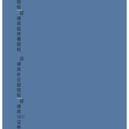
授
权
菲
律
宾
退
休
署
授
权
菲
律
宾
外
交
部
授
权
菲
律
宾
SEC
证
券