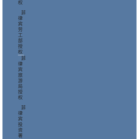
权
菲
律
宾
劳
工
部
授
权
菲
律
宾
旅
游
局
授
权
菲
律
宾
投
资
署