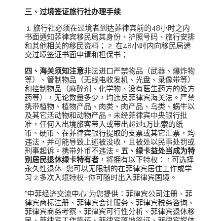
三、过境签证旅行社办理手续
1. 旅行社必须在过境者到达菲律宾前的48小时之内
书面通知菲律宾移民局其身份、护照号码、旅行安排
和其他相关的移民资料； 2. 在48小时内向移民局递
交过境签证书面申请和担保书；
四、海关须知注意
非法进口严禁物品（武器、爆炸物
等）、管制物品（无线电收发机、光盘、录像带等）
和控制物品（麻醉剂、化学物、没有医生药方的处方
药等），无论数量多少，均违反菲律宾海关法。严禁
携带植物、植物产品、肉类、肉产品、鸟类、蜗牛以
及其它活动物和动物产品。未经菲律宾中央银行批
准，任何入出境旅客带入或带出超过1万比索的纸
币、硬币、在菲律宾银行提取的支票或其它汇票，均
违法，并可能导致上述被没收，且被处以民事处罚或
刑事起诉。携带外币不违法。
五、绿卡益处当成为特
别居民退休绿卡特有者
，将拥有以下特权： 1.可选择
永久性退休–您可以无限制的在菲律宾居住工作或学
习 2.多次入境特权–你可随时出入菲律宾国境。
“中菲经济交流中心”为您提供：菲律宾公司注册、菲
律宾商标注册、菲律宾会计服务、菲律宾税务咨询、
菲律宾商务考察、菲律宾可行性分析、菲律宾退休移
民、菲律宾工作签证、菲律宾落地签证、菲律宾媒体