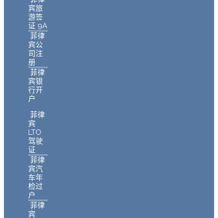
宾旅
游签
证 9A
菲律
宾公
司注
册
菲律
宾银
行开
户
菲律
宾
LTO
驾驶
证
菲律
宾汽
车年
检过
户
菲律
宾