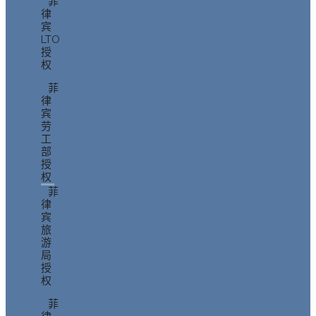
菲
律
宾
LTO
授
权
菲
律
宾
劳
工
部
授
权
菲
律
宾
旅
游
局
授
权
菲