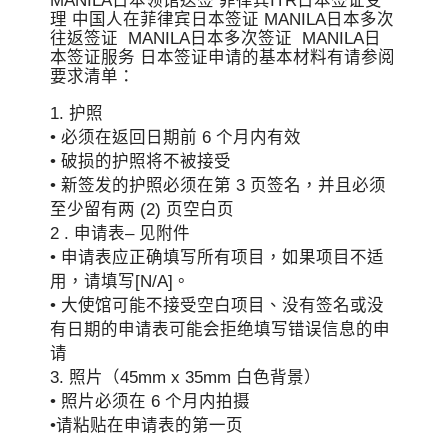
MANILA日本领馆送签 菲律宾ITR日本签证受
理 中国人在菲律宾日本签证 MANILA日本多次
往返签证 MANILA日本多次签证 MANILA日
本签证服务 日本签证申请的基本材料有请参阅
要求清单：
1. 护照
• 必须在返回日期前 6 个月内有效
• 破损的护照将不被接受
• 新签发的护照必须在第 3 页签名，并且必须
至少留有两 (2) 页空白页
2 . 申请表– 见附件
• 申请表应正确填写所有项目，如果项目不适
用，请填写[N/A]。
• 大使馆可能不接受空白项目、没有签名或没
有日期的申请表可能会拒绝填写错误信息的申
请
3. 照片（45mm x 35mm 白色背景）
• 照片必须在 6 个月内拍摄
•请粘贴在申请表的第一页