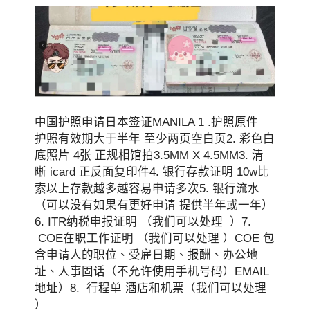
中国护照申请日本签证MANILA 1 .护照原件
护照有效期大于半年 至少两页空白页2. 彩色白
底照片 4张 正规相馆拍3.5MM X 4.5MM3. 清
晰 icard 正反面复印件4. 银行存款证明 10w比
索以上存款越多越容易申请多次5. 银行流水
（可以没有如果有更好申请 提供半年或一年）
6. ITR纳税申报证明 （我们可以处理 ）7.
COE在职工作证明 （我们可以处理 ）COE 包
含申请人的职位、受雇日期、报酬、办公地
址、人事固话（不允许使用手机号码）EMAIL
地址）8. 行程单 酒店和机票（我们可以处理
）