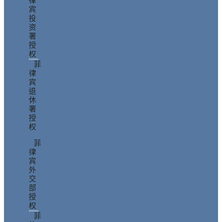
律
宾
投
资
署
授
权
菲
律
宾
退
休
署
授
权
菲
律
宾
外
交
部
授
权
菲