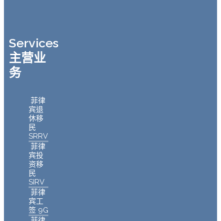
Services
主营业
务
菲律
宾退
休移
民
SRRV
菲律
宾投
资移
民
SIRV
菲律
宾工
签 9G
菲律