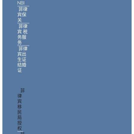
NBI
菲律
宾保
关
菲律
宾 税
务服
务
菲律
宾出
生证
结婚
证
菲
律
宾
移
民
局
授
权