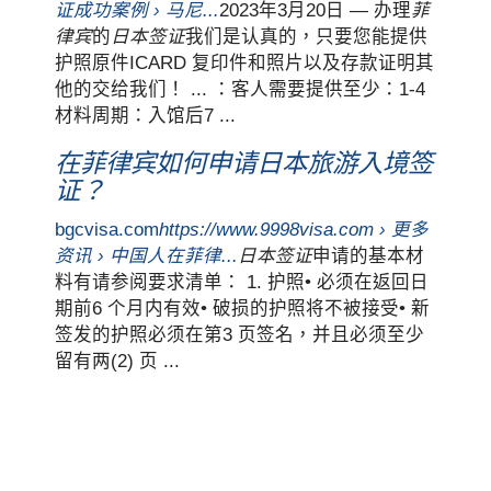
证成功案例 › 马尼...
2023年3月20日 — 办理
菲
律宾
的
日本签证
我们是认真的，只要您能提供
护照原件ICARD 复印件和照片以及存款证明其
他的交给我们！ ... ：客人需要提供至少：1-4
材料周期：入馆后7 ...
在菲律宾如何申请日本旅游入境签
证？
bgcvisa.com
https://www.9998visa.com › 更多
资讯 › 中国人在菲律...
日本签证
申请的基本材
料有请参阅要求清单： 1. 护照• 必须在返回日
期前6 个月内有效• 破损的护照将不被接受• 新
签发的护照必须在第3 页签名，并且必须至少
留有两(2) 页 ...