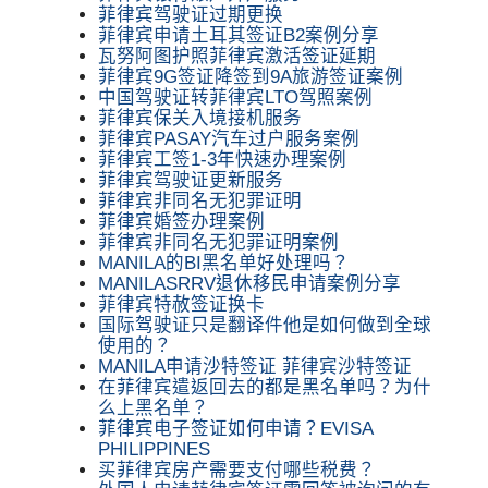
菲律宾驾驶证过期更换
菲律宾申请土耳其签证B2案例分享
瓦努阿图护照菲律宾激活签证延期
菲律宾9G签证降签到9A旅游签证案例
中国驾驶证转菲律宾LTO驾照案例
菲律宾保关入境接机服务
菲律宾PASAY汽车过户服务案例
菲律宾工签1-3年快速办理案例
菲律宾驾驶证更新服务
菲律宾非同名无犯罪证明
菲律宾婚签办理案例
菲律宾非同名无犯罪证明案例
MANILA的BI黑名单好处理吗？
MANILASRRV退休移民申请案例分享
菲律宾特赦签证换卡
国际驾驶证只是翻译件他是如何做到全球
使用的？
MANILA申请沙特签证 菲律宾沙特签证
在菲律宾遣返回去的都是黑名单吗？为什
么上黑名单？
菲律宾电子签证如何申请？EVISA
PHILIPPINES
买菲律宾房产需要支付哪些税费？