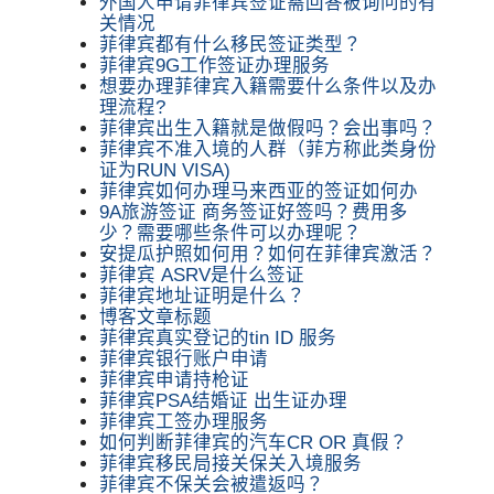
外国人申请菲律宾签证需回答被询问的有
关情况
菲律宾都有什么移民签证类型？
菲律宾9G工作签证办理服务
想要办理菲律宾入籍需要什么条件以及办
理流程?
菲律宾出生入籍就是做假吗？会出事吗？
菲律宾不准入境的人群（菲方称此类身份
证为RUN VISA)
菲律宾如何办理马来西亚的签证如何办
9A旅游签证 商务签证好签吗？费用多
少？需要哪些条件可以办理呢？
安提瓜护照如何用？如何在菲律宾激活？
菲律宾 ASRV是什么签证
菲律宾地址证明是什么？
博客文章标题
菲律宾真实登记的tin ID 服务
菲律宾银行账户申请
菲律宾申请持枪证
菲律宾PSA结婚证 出生证办理
菲律宾工签办理服务
如何判断菲律宾的汽车CR OR 真假？
菲律宾移民局接关保关入境服务
菲律宾不保关会被遣返吗？