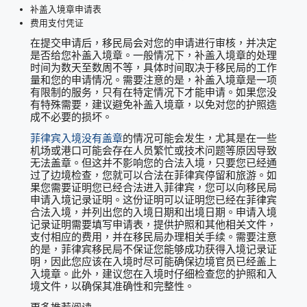
补盖入境章申请表
费用支付凭证
在提交申请后，移民局会对您的申请进行审核，并决定
是否给您补盖入境章。一般情况下，补盖入境章的处理
时间为数天至数周不等，具体时间取决于移民局的工作
量和您的申请情况。需要注意的是，补盖入境章是一项
有限制的服务，只有在特定情况下才能申请。如果您没
有特殊需要，建议避免补盖入境章，以免对您的护照造
成不必要的损坏。
菲律宾入境没有盖章
的情况可能会发生，尤其是在一些
机场或港口可能会存在人员繁忙或技术问题等原因导致
无法盖章。但这并不影响您的合法入境，只要您已经通
过了边境检查，您就可以合法在菲律宾停留和旅游。如
果您需要证明您已经合法进入菲律宾，您可以向移民局
申请入境记录证明。这份证明可以证明您已经在菲律宾
合法入境，并列出您的入境日期和出境日期。申请入境
记录证明需要填写申请表，提供护照和其他相关文件，
支付相应的费用，并在移民局办理相关手续。需要注意
的是，菲律宾移民局不保证您能够成功获得入境记录证
明，因此您应该在入境时尽可能确保边境官员已经盖上
入境章。此外，建议您在入境时仔细检查您的护照和入
境文件，以确保其准确性和完整性。