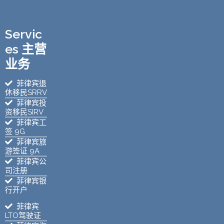
Servic
es 主营
业务
菲律宾退
休移民SRRV
菲律宾投
资移民SIRV
菲律宾工
签 9G
菲律宾旅
游签证 9A
菲律宾公
司注册
菲律宾银
行开户
菲律宾
LTO驾驶证