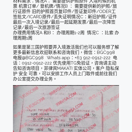
材料需求：情况A： 需要提供护照原件 入境时候的机
票 机票订单/ 登机牌/情况B ： 需要提供新的护照/旅
行证原件 旧的护照首页复印件/签证复印件/ODER工
签批文/ICARD原件/丢失证明情况C：新旧护照/证件
最后一次入境记录/最后一起延期发票/最后一次降签
记录/最后一次旅游签证
办理费用情况A 和B： 办理周期1-2周 情况C ：比索 办
理周期1周
如果是第三国护照要弄入境激活我们也可以服务想了解
更多最新信息欢迎联系和咨询我们，微信：BGC998
电报@BGC998 Whats app：+63 912-0912-222 电
话：0912-0912-222 优先使用TG免验证，咨询请主动
告知咨询项目，菲律宾MAKATI 实体公司，客户 隐私保
护 安全 可靠，可以安排工作人员上门取件或前往我们
办公室提交办理业务。