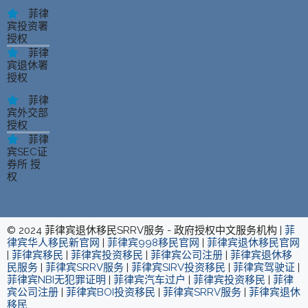
菲律
宾投资署
授权
菲律
宾退休署
授权
菲律
宾外交部
授权
菲律
宾SEC证
券所 授
权
© 2024 菲律宾退休移民SRRV服务 - 政府授权中文服务机构 |
菲
律宾华人移民新官网
|
菲律宾998移民官网
|
菲律宾退休移民官网
|
菲律宾移民
|
菲律宾投资移民
|
菲律宾公司注册
|
菲律宾退休移
民服务
|
菲律宾SRRV服务
|
菲律宾SIRV投资移民
|
菲律宾驾驶证
|
菲律宾NBI无犯罪证明
|
菲律宾汽车过户
|
菲律宾投资移民
|
菲律
宾公司注册
|
菲律宾BOI投资移民
|
菲律宾SRRV服务
|
菲律宾退休
移民