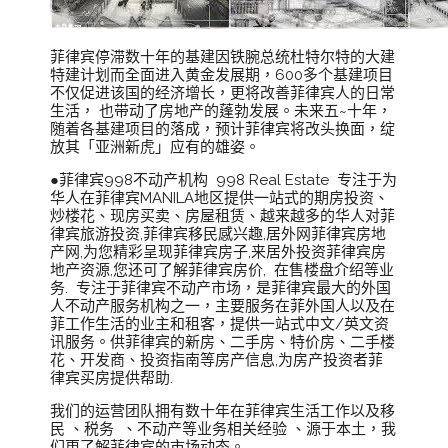
菲律宾停滞数十年的基建因铁腕总统杜特尔特的大建
特建计划而全面进入黄金发展期，600多个基建项目
不仅促进该国的经济增长，更将改善菲律宾人的日常
生活， 也带动了房地产的蓬勃发展。未来五~十年，
随着各基建项目的落成，预计菲律宾将改头换面，绽
放其「亚洲新虎」应有的雄姿。
●菲律宾998不动产机构 998 Real Estate 专注于为
华人在菲律宾MANILA地区提供一站式的期房投资、
炒楼花、现房买卖、房屋租赁、越来越多的华人对菲
律宾旅游投资,菲律宾移民感兴趣,居外网菲律宾房地
产网,为您精彩呈现菲律宾房子,来居外投资菲律宾房
地产资源,您还可了解菲律宾房价, 在售楼盘介绍等业
务. 专注于菲律宾不动产市场，是菲律宾最大的外国
人不动产服务机构之一，主要服务在菲外国人以及在
菲工作生活的业主和租客，提供一站式中文/英文资
讯服务。供菲律宾的新房、二手房、特价房、二手楼
花、开发商、投资指南等房产信息,为房产投资者菲
律宾买房提供帮助.
我们的运营团队拥有数十年在菲律宾生活工作以及移
民 、税务 、不动产等业务相关经验 、源于本土，我
们更了解菲律宾的市场动态。