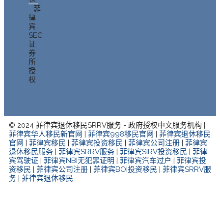
菲
律
宾
SEC
证
券
所
授
权
© 2024 菲律宾退休移民SRRV服务 - 政府授权中文服务机构 |
菲律宾华人移民新官网
|
菲律宾998移民官网
|
菲律宾退休移民
官网
|
菲律宾移民
|
菲律宾投资移民
|
菲律宾公司注册
|
菲律宾
退休移民服务
|
菲律宾SRRV服务
|
菲律宾SIRV投资移民
|
菲律
宾驾驶证
|
菲律宾NBI无犯罪证明
|
菲律宾汽车过户
|
菲律宾投
资移民
|
菲律宾公司注册
|
菲律宾BOI投资移民
|
菲律宾SRRV服
务
|
菲律宾退休移民