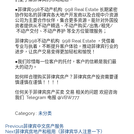
●菲律宾998不动产机构 998 Real Estate 长期紧密
协作知名的菲律宾各大地产开发商以及合规中介资源
公司为主要合作伙伴，集合更多资源，能针对外国投
资者提供从不动产精选、不动产购买/出售/租凭/
不动产交付、不动产养护 等全方位管理服务；
菲律宾998不动产机构 998 Real Estate ，凭借着
专业与执着，不断提升客户体验，推动菲律宾行业的
进步，让房产交易变得更加轻松和愉悦！
●我们珍惜每一位客户的托付，客户的信赖是我们最
大的动力。
如何样合理购买菲律宾房产？菲律宾房产投资需要谨
慎谨慎在谨慎！！！！
任何关于菲律宾房产买卖 交易 相关的问题 欢迎咨询
我们 Telegram 电报 @VBW777
Category :
未分类
Previous
菲律宾中文房产服务
Next
菲律宾房地产和租用（菲律宾华人注意一下）