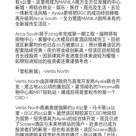
有5公里。这里将成为MANILA南方全方位发展的中心
新城，将结合商业、娱乐、医疗、观光及生活，五位
一体新生活风格。Ayala更将把BGC的成功经验移植
再升级到Arca South ，全力营造MANILA前所未有的
全新城市生活区。
Arca South将于2019年完成第一期工程，届時将有
购物中心，客服中心大楼及四星酒店陆续完工。目前
该区新案均价也已在20万披索以上，预计随着该区的
配套陆续完善，房价将会续创新高。但该区目前较适
合长线投资，因菲律宾开发进度总体来说较为缓慢，
如想短进短出的投资者还需谨慎考虑。
「奎松新城」-Vertis North
Vertis North由菲律宾政府与首席开发商Ayala联合开
发，是占地45公顷的重划区，紧邻闻名的Trinoma购
物中心和MRT轻轨站，建成后将是奎松市的第一个
CBD。
Vertis North距离奥提伽斯约9.8公里，马卡蒂14公
里，BGC约15公里。虽然该区相较其它CBD地段较
为弱势，但凭借其为Ayala的综合体开发，而且引进
了Solaire酒店与未来地铁站的落户，近来也已成为
投资者们的新宠。但也有消息称，该区Solaire酒店
的赌场牌照未获奎松市政府通过，所以赌场「光环」