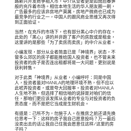
路新兴开发商争相入市，中介从业者更是如雨后春笋
般的充斥着市场。相信本地生活的华人朋友圈一刷，
广告最多的应该非房地产莫属，房地产微商也已成为
最竞争的行业之一，中国人的跟风商业思维又再次得
到正面验证。
当然，在充斥的市场下，也有部分黑心中介的存在。
此处的「黑心」讲的并非跑了客户的房款或是租金，
这里讲的是那些「为了卖房而卖房」的中介从业者。
小编发现，部分从业者简直已是「神境界」状态，不
管多么郊区的房子都能推给国人投资者，也不管未来
投资者的房子是否连出租都将是一大问题，更别说是
获利转售。
对于此类「神境界」从业者，小编呼吁：同是中国
人，投资者虽对MANILA的地理环境不熟，但不应以
此唬弄投资者，或是夸大回报率。投资者对MANILA
人生地不熟，但选择了相信咱的说辞是对咱们的信
任，那咱们更应该发挥从业者的专业与对投资者的负
责态度，而不是把它当成是生财机会。
有道是：己所不为，勿施于人。在推房之前还请先换
位思考一下：这样的房子我自己愿意投吗？万一最后
没卖出去的话让我自己住我会愿意住这样/这里的房
子吗？