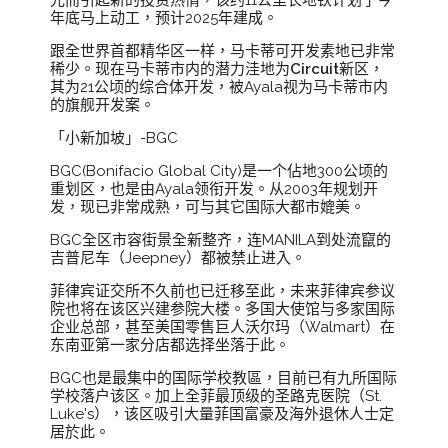
光而引起新的投资热情，该约11公里长地铁计划于今
年底马上动工，预计2025年建成。
跟全世界首都精华区一样，马卡蒂可开发素地已非常
稀少。现在马卡蒂市内的潜力洼地为
Circuit
新区，
其为21公顷的综合体开发，被Ayala视为马卡蒂市内
的旗舰开发案。
「小新加坡」-BGC
BGC(Bonifacio Global City)是一个佔地300公顷的
重划区，也是由Ayala领衔开发。从2003年规划开
发，现已非常成熟，可与其它国际大都市媲美。
BGC全区市容街景全新整齐，连MANILA到处流竄的
吉普尼车（Jeepney）都被禁止进入。
菲律宾证交所不久前也已迁移至此，未来菲律宾参议
院也将在该区兴建参院大楼。多国大使馆与多家国际
企业总部，甚至美国零售巨人沃尔玛（Walmart）在
东南亚第一家分店都选择坐落于此。
BGC也是最集中的国际学校教區，目前已有九所国际
学校落户该区。加上全菲最顶级的圣路克医院（St.
Luke's），该区吸引大量菲国富豪及海外退休人士定
居於此。