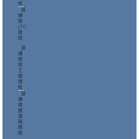
权
菲
律
宾
LTO
授
权
菲
律
宾
劳
工
部
授
权
菲
律
宾
旅
游
局
授
权