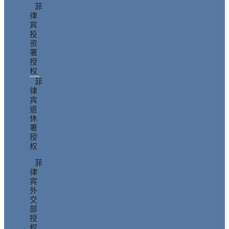
菲
律
宾
投
资
署
授
权
菲
律
宾
退
休
署
授
权
菲
律
宾
外
交
部
授
权