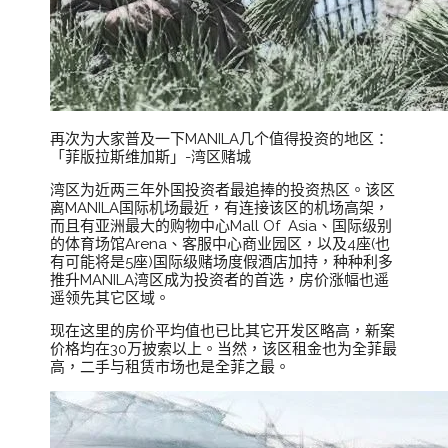
再次为大家普及一下MANILA几个值得投资的地区：
「菲版拉斯维加斯」-湾区赌城
湾区为近两三年外国投资者最追捧的投资热区。该区
离MANILA国际机场最近，有连接该区的机场高架，
而且有亚洲最大的购物中心Mall Of Asia、国际级别
的体育场馆Arena、客服中心商业园区，以及4座(也
有可能将是5座)国际级赌场度假酒店加持，种种利多
推升MANILA湾区成为投资者的首选，房价涨幅也遥
遥领先其它区域。
现在这里的房价平均值也已比其它开发区略高，新案
价格均在30万披索以上。当然，该区租金也为全菲最
高，二手与租赁市场也是全菲之最。