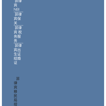
菲律
宾
NBI
菲律
宾保
关
菲律
宾 税
务服
务
菲律
宾出
生证
结婚
证
菲
律
宾
移
民
局
授