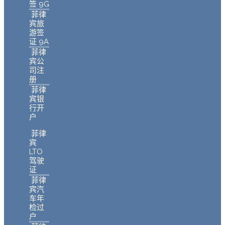
签 9G
菲律
宾旅
游签
证 9A
菲律
宾公
司注
册
菲律
宾银
行开
户
菲律
宾
LTO
驾驶
证
菲律
宾汽
车年
检过
户