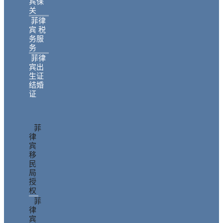
宾保
关
菲律
宾 税
务服
务
菲律
宾出
生证
结婚
证
菲
律
宾
移
民
局
授
权
菲
律
宾