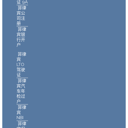
证 9A
菲律
宾公
司注
册
菲律
宾银
行开
户
菲律
宾
LTO
驾驶
证
菲律
宾汽
车年
检过
户
菲律
宾
NBI
菲律