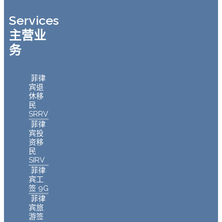
Services
主营业
务
菲律
宾退
休移
民
SRRV
菲律
宾投
资移
民
SIRV
菲律
宾工
签 9G
菲律
宾旅
游签