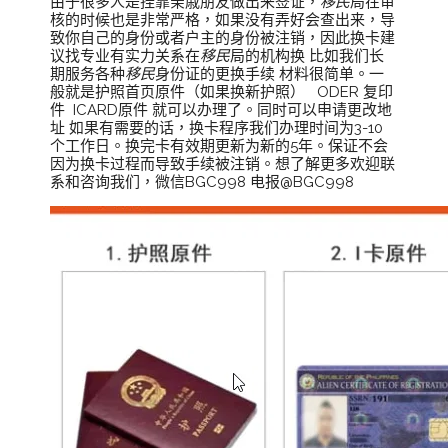
由于很多人是挂靠亲戚朋友做出来签证，
移民
局在审
核的时候也是非常严格，如果没有弄好会查出来，导
致你自己的身份或者户主的身份被注销，因此换卡建
议找专业有实力关系在
移民
局的机构换 比如我们长
期服务各种
移民
身份证的更换手续 材料很简单。一
般就是护照首页原件（如果换新护照） ODER 复印
件 ICARD原件 就可以办理了。同时可以申请更改地
址 如果有需要的话，换卡程序我们办理时间为3-10
个工作日。换完卡有效期更新为新的5年。保证不会
因为换卡过程而导致手续被注销。想了解更多欢迎联
系和咨询我们，微信BGC998 电报@BGC998