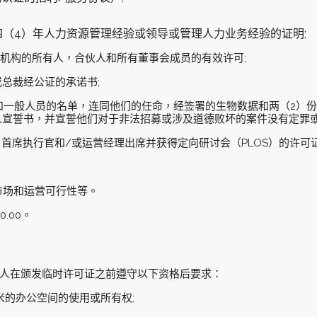
（4）年人力资源管理经验或领导或管理人力业务经验的证明;
请人机构的所有人，合伙人和所有董事会成员的有效许可;
或总裁经公证的承诺书;
员和一般人员的名单，连同他们的任命，经签署的生物数据和两（2）份
其个人宣誓书，并宣誓他们对于非法招募或涉及道德败坏的案件没有定罪
首席执行官和/或运营经理出席并获得定向研讨会（PLOS）的许可证
市场和运营可行性等。
.00。
请人在颁发临时许可证之前遵守以下资格后要求：
方米的办公空间的使用或所有权;