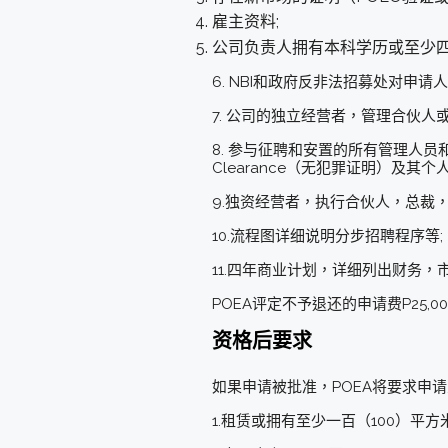
雇主资料;
公司负责人拥有本科学历或至少四
6. NBI和政府反非法招募处对申
7. 公司的独立经营者，管理合伙人
8. 参与征聘和安置的所有管理人
Clearance（无犯罪证明）及
9.独资经营者，执行合伙人，总裁，
10.流程图详细说明分步招聘程序等;
11.四年商业计划，详细列出财务，
POEA评定不予退还的申请费P25,000
资格后要求
如果申请被批准，POEA将要求申
1.租赁或拥有至少一百（100）平