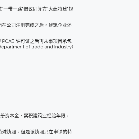
“一带一路”倡议同菲方“大建特建”规
而在公司注册完成之后，建筑企业还
得 PCAB 许可证之后再从事项目承包
tment of trade and Industry)
括：注册资本金，累积建筑业经验年限，
可以申请特殊执照。但是该执照只在申请的特