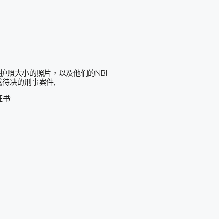
护照大小的照片，以及他们的NBI
或待决的刑事案件;
书;