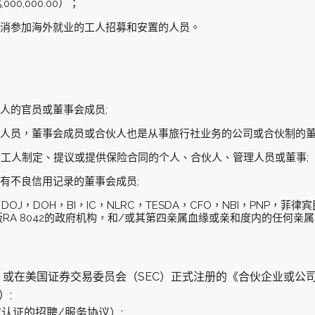
00,000.00）；
取消参加海外就业的工人招募和安置的人员。
人的官员或董事会成员;
理人员，董事会成员或合伙人也是从事旅行社业务的公司或合伙制的董
宾工人制定、提议或提供保险合同的个人、合伙人、管理人员或董事
具有不良信用记录的董事会成员;
A，DOJ，DOH，BI，IC，NLRC，TESDA，CFO，NBI，PNP，
RA 8042的政府机构，和/或其第四亲属血缘或亲和度内的任何亲属
或在美国证券交易委员会（SEC）正式注册的《合伙企业或公
）;
认证的招聘/服务协议）;