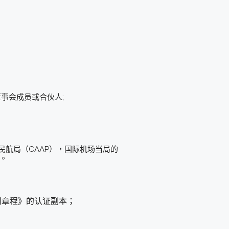
事会成员或合伙人;
;
菲律宾民航局（CAAP），国际机场当局的
。
司章程》的认证副本；