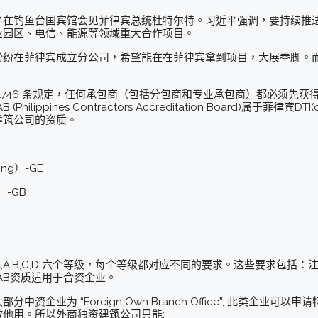
近平在钓鱼台国宾馆会见菲律宾总统杜特尔特。习近平强调，要持续推进
业园区、电信、能源等领域重大合作项目。
纷纷在菲律宾成立分公司，希望能在在菲律宾拿到项目，大展拳脚。
改案第 1746 条规定，任何承包商（包括分包商和专业承包商）都必须先获
ines Contractors Accreditation Board)属于菲律宾DTI(depar
建筑公司的资质。
ing）-GE
）-GB
AA,A,B,C,D 六个等级，每个等级都对应不同的要求。这些要求包
AB资质适用于合资企业。
资企业为 “Foreign Own Branch Office”, 此类企业
他用。所以外商独资建筑公司只能: