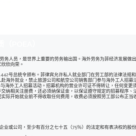
（POEA）
出劳务人员，是世界上重要的劳务输出国。海外劳务为菲经济发展做
它欣欣向荣。
NO.442号总统令颁布。菲律宾允许私人就业部门在劳工部的法律法
人赴海外就业，禁止旅游公司和航空公司销售部门参与海外工人招募
参与海外工人招募活动。招募机构的营业许可证不得转让，任何变更
并交纳相关注册费，还必须纳保证金，以保证遵守规定的招募程序、
或实际开始就业前不得收取任何费用，收费必须按照劳工部公布正当
伙企业或公司，至少有百分之七十五（75％）的法定和有表决权的股份