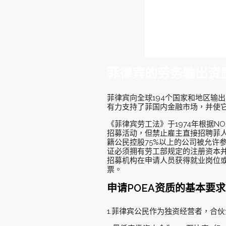
菲律宾的劳务输出资质
菲律宾向全球194个国家和地区输
有力支持了菲国内金融市场，并使
《菲律宾劳工法》于1974年根据
招募活动，但禁止雇主直接招聘菲
籍公民控股75%以上的公司被允许
证必须拥有劳工部规定的注册资本
招募机构在申请人员获得就业岗位
票。
申请POEA资质的基本要求
1.菲律宾公民作为独资经营者，合