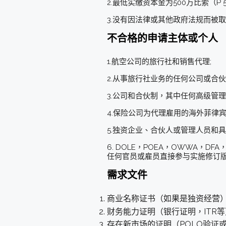
2.最低实缴资本金为500万比索（P 5,0
3.没有因法律或其他政府法规而被
不合格的申请主体或个人
1.航空公司的旅行社和销售代理;
2.从事旅行社业务的任何公司或合伙
3.公司和合伙制，其中任何高级管
4.保险公司为代理雇用的海外菲律
5.独资企业、合伙人或管理人员和
6. DOLE，POEA，OWWA，DF
任何官员或雇员直接参与实施修订版
需求文件
商业名称证书（如果是独资经营）
财务能力证明（银行证明，ITR等
存在新市场的证明（POLO验证或