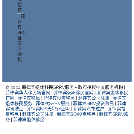
授
权
菲
律
宾
SEC
证
券
所
授
权
© 2024 菲律宾退休移民SRRV服务 - 政府授权中文服务机构 |
菲律宾华人移民新官网
|
菲律宾998移民官网
|
菲律宾退休移民
官网
|
菲律宾移民
|
菲律宾投资移民
|
菲律宾公司注册
|
菲律宾
退休移民服务
|
菲律宾SRRV服务
|
菲律宾SIRV投资移民
|
菲律
宾驾驶证
|
菲律宾NBI无犯罪证明
|
菲律宾汽车过户
|
菲律宾投
资移民
|
菲律宾公司注册
|
菲律宾BOI投资移民
|
菲律宾SRRV服
务
|
菲律宾退休移民