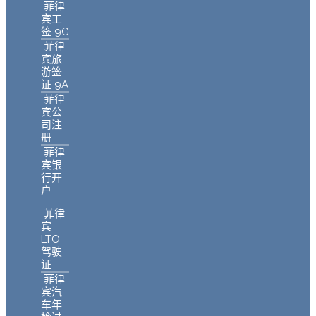
菲律
宾工
签 9G
菲律
宾旅
游签
证 9A
菲律
宾公
司注
册
菲律
宾银
行开
户
菲律
宾
LTO
驾驶
证
菲律
宾汽
车年