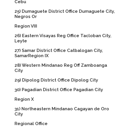
Cebu
25) Dumaguete District Office Dumaguete City,
Negros Or
Region VIII
26) Eastern Visayas Reg Office Tacloban City,
Leyte
27) Samar District Office Catbalogan City,
SamarRegion IX
28) Western Mindanao Reg Off Zamboanga
City
29) Dipolog District Office Dipolog City
30) Pagadian District Office Pagadian City
Region X
31) Northeastern Mindanao Cagayan de Oro
City
Regional Office