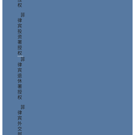
权
菲
律
宾
投
资
署
授
权
菲
律
宾
退
休
署
授
权
菲
律
宾
外
交
部