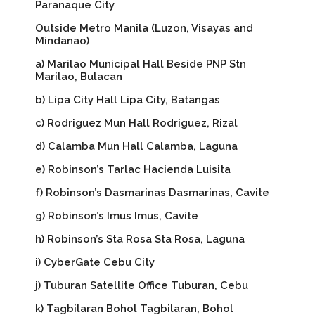
Paranaque City
Outside Metro Manila (Luzon, Visayas and
Mindanao)
a) Marilao Municipal Hall Beside PNP Stn
Marilao, Bulacan
b) Lipa City Hall Lipa City, Batangas
c) Rodriguez Mun Hall Rodriguez, Rizal
d) Calamba Mun Hall Calamba, Laguna
e) Robinson’s Tarlac Hacienda Luisita
f) Robinson’s Dasmarinas Dasmarinas, Cavite
g) Robinson’s Imus Imus, Cavite
h) Robinson’s Sta Rosa Sta Rosa, Laguna
i) CyberGate Cebu City
j) Tuburan Satellite Office Tuburan, Cebu
k) Tagbilaran Bohol Tagbilaran, Bohol