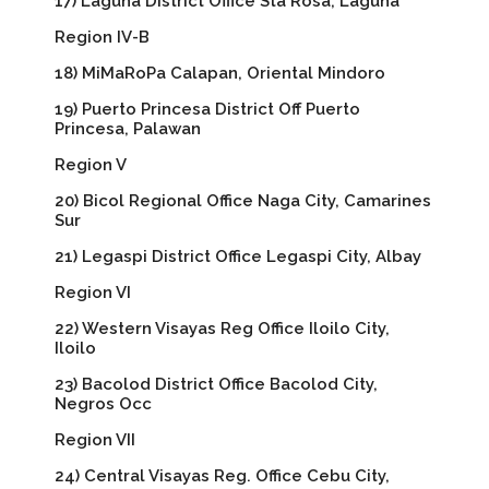
17) Laguna District Office Sta Rosa, Laguna
Region IV-B
18) MiMaRoPa Calapan, Oriental Mindoro
19) Puerto Princesa District Off Puerto
Princesa, Palawan
Region V
20) Bicol Regional Office Naga City, Camarines
Sur
21) Legaspi District Office Legaspi City, Albay
Region VI
22) Western Visayas Reg Office Iloilo City,
Iloilo
23) Bacolod District Office Bacolod City,
Negros Occ
Region VII
24) Central Visayas Reg. Office Cebu City,