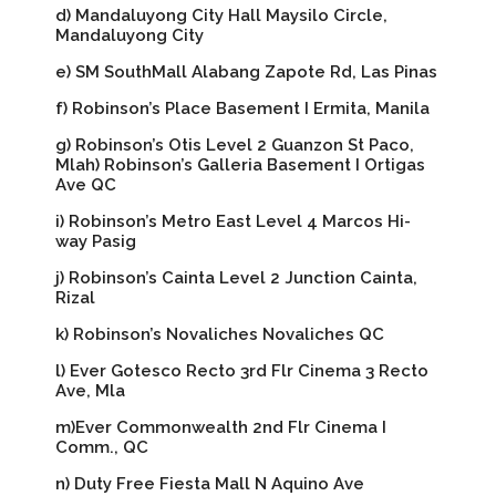
d) Mandaluyong City Hall Maysilo Circle,
Mandaluyong City
e) SM SouthMall Alabang Zapote Rd, Las Pinas
f) Robinson’s Place Basement I Ermita, Manila
g) Robinson’s Otis Level 2 Guanzon St Paco,
Mlah) Robinson’s Galleria Basement I Ortigas
Ave QC
i) Robinson’s Metro East Level 4 Marcos Hi-
way Pasig
j) Robinson’s Cainta Level 2 Junction Cainta,
Rizal
k) Robinson’s Novaliches Novaliches QC
l) Ever Gotesco Recto 3rd Flr Cinema 3 Recto
Ave, Mla
m)Ever Commonwealth 2nd Flr Cinema I
Comm., QC
n) Duty Free Fiesta Mall N Aquino Ave