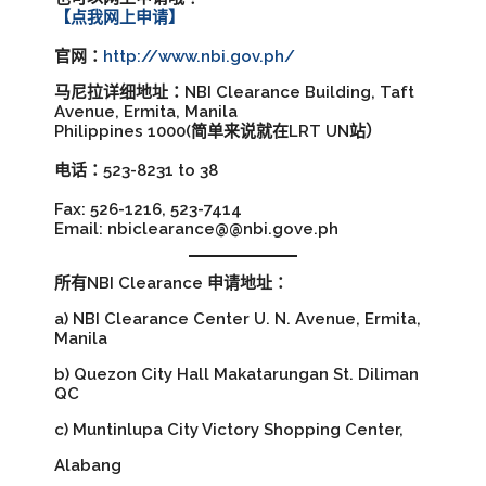
【点我网上申请】
官网：
http://www.nbi.gov.ph/
马尼拉详细地址：NBI Clearance Building, Taft
Avenue, Ermita, Manila
Philippines 1000(简单来说就在LRT UN站）
电话：523-8231 to 38
Fax: 526-1216, 523-7414
Email: nbiclearance@@nbi.gove.ph
所有NBI Clearance 申请地址：
a) NBI Clearance Center U. N. Avenue, Ermita,
Manila
b) Quezon City Hall Makatarungan St. Diliman
QC
c) Muntinlupa City Victory Shopping Center,
Alabang