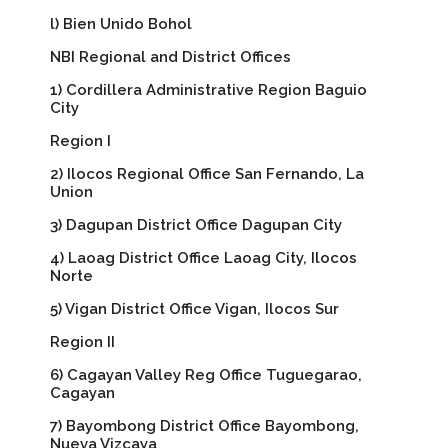
l) Bien Unido Bohol
NBI Regional and District Offices
1) Cordillera Administrative Region Baguio
City
Region I
2) Ilocos Regional Office San Fernando, La
Union
3) Dagupan District Office Dagupan City
4) Laoag District Office Laoag City, Ilocos
Norte
5) Vigan District Office Vigan, Ilocos Sur
Region II
6) Cagayan Valley Reg Office Tuguegarao,
Cagayan
7) Bayombong District Office Bayombong,
Nueva Vizcaya