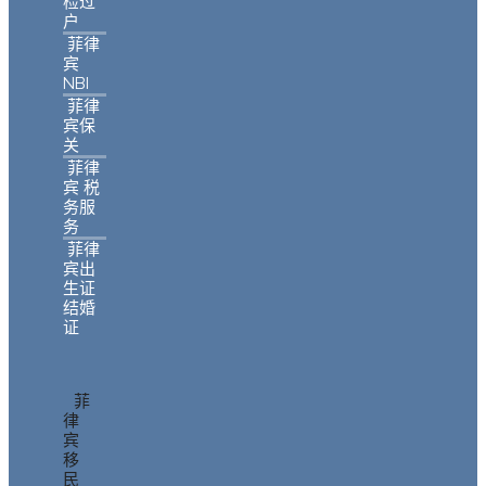
检过
户
菲律
宾
NBI
菲律
宾保
关
菲律
宾 税
务服
务
菲律
宾出
生证
结婚
证
菲
律
宾
移
民