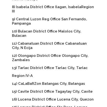
8) Isabela District Office Ilagan, IsabelaRegion
III
9) Central Luzon Reg Office San Fernando,
Pampanga
10) Bulacan District Office Malolos City,
Bulacan
11) Cabanatuan District Office Cabanatuan
City, N Ecija
12) Olongapo District Office Olongapo City,
Zambales
13) Tarlac District Office Tarlac City, Tarlac
Region IV-A
14) CaLaBaRZon Batangas City, Batangas
15) Cavite District Office Tagaytay City, Cavite
16) Lucena District Office Lucena City, Quezon