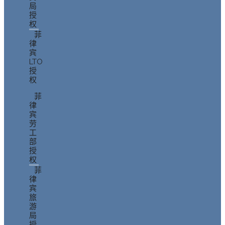
局
授
权
菲
律
宾
LTO
授
权
菲
律
宾
劳
工
部
授
权
菲
律
宾
旅
游
局
授