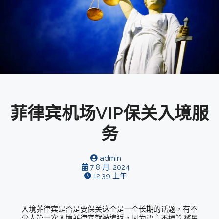
菲律宾机场VIP保关入境服
务
admin
7 8 月, 2024
12:39 上午
入境菲律宾是否是要保关这个是一个长期的话题，有不
少人第一次入境菲律宾就被遣返，因为语言不通等
移民