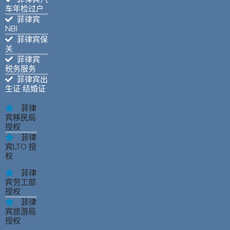
车年检过户
菲律宾
NBI
菲律宾保
关
菲律宾
税务服务
菲律宾出
生证 结婚证
菲律
宾移民局
授权
菲律
宾LTO 授
权
菲律
宾劳工部
授权
菲律
宾旅游局
授权