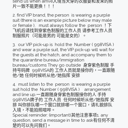
send us when arrive入境当天穿的衣服要和发来的照
片一致不能更换！！！
2. find VIP brand, the person is wearing a purple
suit (there is an example picture below may male
or female ), must always follow the person ！下
飞机后请找到穿紫色制服的工作人员 请参考工作人员
制服照片（可能是男的 可能是女的）。
3. our VIP pick-up is hold the Number ( 998VISA )
and wear a purple suit, the VIP pick-up will wait for
the guests at the hatch, and accompany them to
the quarantine bureau/immigration
bureau/customs They go outside 身穿紫色制服 手
持号码牌 998VISA的 工作人员就是接你的，一直跟随
他/她 任何时候听从他/她指挥 安排
4. must listen to the person is wearing a purple
suit hold the Number ( 998VISA ) arrangement
and line up.一直跟随身穿紫色制服接你的人 手持
998VISA牌子的 工作人员 任何时候听从他/她指挥 安
排 叫你排队哪一个窗口就排哪一个窗口，请礼貌排队
入境，不能拍照喧哗。
Special reminder: (important)其他注意事项1. any
question, send a message in time to ask有任何不清
楚的可以先问我们。