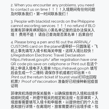
2. When you encounter any problems, you need
to contact us on time！！！！入境期间有任何问题
及时联系我们，第一时间联系我们！
3. People with blacklist records on the Philippine
cannot escorting services ！！！no refund if BLO
如果有菲律宾
移民
局BLO黑名单记录的没办法保关入
境！ 费用不退！ 请自己查询是否黑名单！后果自付
4. Please bring a pen and fill out the ARRIVAL/
CUSTOMS card on the plane!请带好一只圆珠笔，飞
机上事先填写入境卡和海关申报，这样入境比较快！
5.Registration Electronic Travel Declaration
https://etravel.gov.ph/ after registration have one
QR code pls save on cellphone or Print out 在这个
网上申请入境电子入境单 https://etravel.gov.ph 填写
后会生成一个二维码 请保存手机或者打印出来。6
.Print out the return ticket (if tourist visa)打印出回程
机票7 .Proof of Vaccination 准备好已经接种新冠疫苗
证明
菲律宾机场提供保关服务，以确保旅客的入境和出境手
续顺利完成，并遵守相关的规定和法规。在菲律宾，入
境旅客需要填写入境卡和申报表，以提供他们的个人信
息和旅行详情。在离境时，旅客需要进行出境手续，包