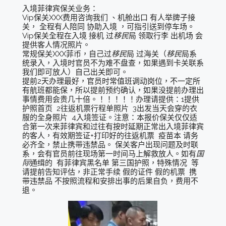
入境菲律宾保关业务：
Vip保关XXX费用咨询我们 、机舱出口 有人举牌子接
关， 全程有人陪同 协助入境 ，可指引送到停车场。
Vip保关全程在入境 接机 过
移民
局 领取行李 出机场 会
提供客人情况照片。
常规保关XXX菲币，自己过
移民
局 过海关（
移民
局系
统录入，入境时官员不为难不盘查，如果遇到卡关联系
我们即可放人）自己出关即可。
提前2天办理最好，官员时常值班调动岗位，不一定所
有航班都能保，所以提前预约确认，如果没提前办理出
事情费用会贵几十倍。！！！！！办理请提供：1提供
护照首页 2往返机票行程单照片 3出发当天会穿的衣
服的全身照片 4入境签证。注意：本报价保关仅仅适
合第一次来菲律宾和过往有按时延期正常出入境菲律宾
的客人，有效期签证+打印好的往返机票 疫苗本 请务
必齐全，禁止携带违禁品。 保关客户出现问题及时联
系，会有官员前往现场第一时间马上解救放人。如有
国
际
通缉的 有菲律宾黑名单 第三国护照，特殊情况 等
请提前告知评估，非正常手续 假的证件 假的机票 携
带违禁品 不按照流程和安排出事的后果自负，费用不
退。