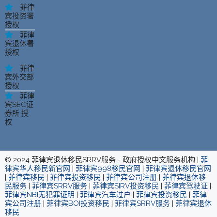
菲律
宾投资署
授权
菲律
宾退休署
授权
菲律
宾外交部
授权
菲律
宾SEC证
券所 授
权
© 2024 菲律宾退休移民SRRV服务 - 政府授权中文服务机构 |
菲
律宾华人移民新官网
|
菲律宾998移民官网
|
菲律宾退休移民官网
|
菲律宾移民
|
菲律宾投资移民
|
菲律宾公司注册
|
菲律宾退休移
民服务
|
菲律宾SRRV服务
|
菲律宾SIRV投资移民
|
菲律宾驾驶证
|
菲律宾NBI无犯罪证明
|
菲律宾汽车过户
|
菲律宾投资移民
|
菲律
宾公司注册
|
菲律宾BOI投资移民
|
菲律宾SRRV服务
|
菲律宾退休
移民