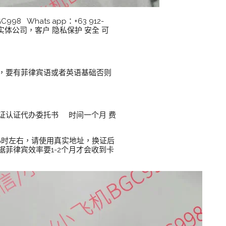
Whats app：+63 912-
I 实体公司，客户 隐私保护 安全 可
，要有菲律宾语或者英语基础否则
+公证认证代办委托书 时间一个月 费
 3小时左右，请使用真实地址，换证后
菲律宾效率要1-2个月才会收到卡