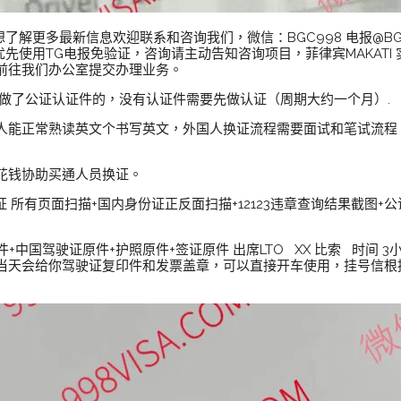
解更多最新信息欢迎联系和咨询我们，微信：BGC998 电报@BGC998 
12-222 优先使用TG电报免验证，咨询请主动告知咨询项目，菲律宾MAKAT
前往我们办公室提交办理业务。
且做了公证认证件的，没有认证件需要先做认证（周期大约一个月）.
人能正常熟读英文个书写英文，外国人换证流程需要面试和笔试流程
花钱协助买通人员换证。
证 所有页面扫描+国内身份证正反面扫描+12123违章查询结果截图
件+中国驾驶证原件+护照原件+签证原件 出席LTO XX 比索 时间
当天会给你驾驶证复印件和发票盖章，可以直接开车使用，挂号信根据