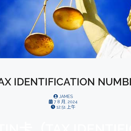
 IDENTIFICATION NU
JAMES
7 8 月, 2024
12:51 上午
N卡（TAX IDENTIFI