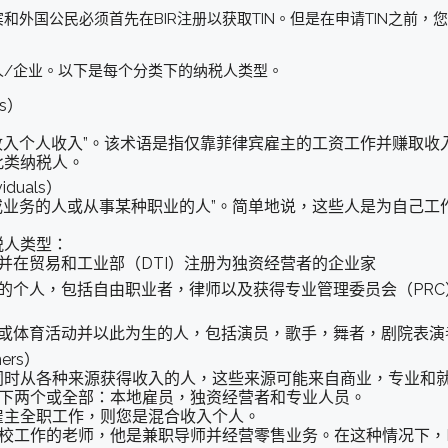
和外国公民必须首先在BIR注册以获取TIN。但是在申请TIN之前
人/企业。以下是每个分类下的纳税人类型。
rs）
纯收入个人收入”。该术语是指仅靠菲律宾雇主的工资工作并赚取收
此类纳税人。
iduals）
易或业务的人或从事某种职业的人”。简单地说，这些人是为自己
税人类型：
并在贸易和工业部（DTI）注册为独资经营者的企业家
的个人，包括自由职业者，律师以及获得专业管理委员会（PR
）
术或体育活动并以此为生的人，包括演员，歌手，舞者，剧院表演
ers）
同时从各种来源获得收入的人，这些来源可能来自商业，专业和
以下两个或全部：本地雇员，独资经营者和专业人员。
雇主全职工作，则您是混合收入个人。
学校工作的老师，他是兼职导师并经营零售业务。在这种情况下，