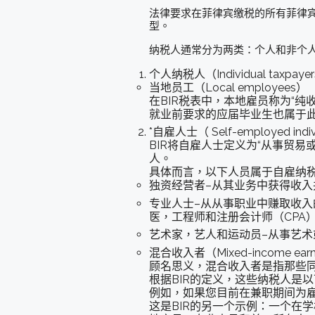
法律要求在菲律宾缴税的所有菲律宾
型。
纳税人通常分为两类：个人和非个
个人纳税人（Individual taxpaye
当地员工（Local employees）
在BIR税表中，本地雇员称为“
就业前要求的应届毕业生也属于
*自雇人士（ Self-employed indiv
BIR将自雇人士定义为“从事贸
人。
具体而言，以下人员属于自雇纳
独资经营者–从其业务中获得收入
专业人士–从从事职业中赚取收入
医，工程师和注册会计师（CPA
艺术家，艺人和运动员–从事艺
混合收入者（Mixed-income earn
顾名思义，混合收入者是指那些
根据BIR的定义，这些纳税人是
例如，如果您目前在兼职期间为
这是BIR的另一个示例：一个在