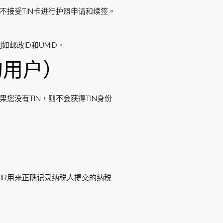
）不接受TIN卡进行护照申请和续签。
。
邮政ID和UMID。
的用户）
果您没有TIN，则不会获得TIN身份
BIR用来正确记录纳税人提交的纳税