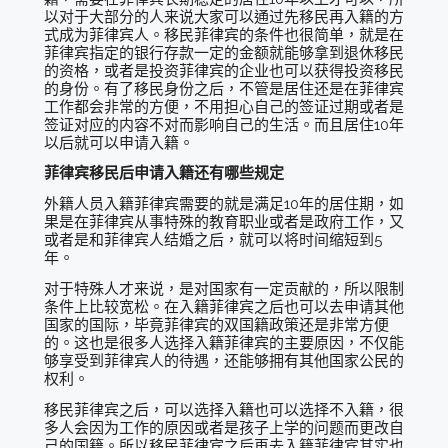
以对于大部分的人来说大家可以通过先移民再入籍的方
式成为菲律宾人。移民菲律宾的条件也很简单，就是在
菲律宾指定的银行存款一定的金额就能够拿到退休移民
的资格，或者是投资菲律宾的企业也可以获得投资移民
的身份。有了移民身份之后，不管是居住还是在菲律宾
工作都会非常的方便，不用担心自己的签证过期或者是
签证对应的内容不对而影响自己的生活。而且居住10年
以后就可以申请入籍。
菲律宾移民后申请入籍还有哪些规定
外籍人员入籍菲律宾需要的就是满足10年的居住期，如
果是在菲律宾从事特殊的教育职业或者是政府工作，又
或者是和菲律宾人结婚之后，就可以将时间缩短到5
年。
对于特殊人才来说，是对国家有一定贡献的，所以限制
条件上比较宽松。在入籍菲律宾之后也可以去申请其他
国家的国际，毕竟菲律宾的双国籍政策还是非常方便
的。这也是很多人选择入籍菲律宾的主要原因，不仅能
够享受到菲律宾人的待遇，还能够拥有其他国家公民的
权利。
移民菲律宾之后，可以选择入籍也可以选择不入籍，很
多人会因为工作的原因或者是孩子上学的问题而更改自
己的国籍。所以移民菲律宾之后再去入籍菲律宾其实也