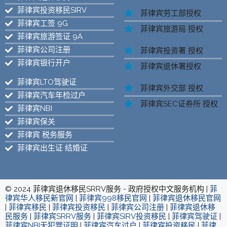
菲律宾投资移民SIRV
菲律宾劳工部授权
菲律宾工签 9G
菲律宾旅游局 授权
菲律宾旅游签证 9A
菲律宾公司注册
菲律宾投资署 授权
菲律宾银行开户
菲律宾退休署授权
菲律宾LTO驾驶证
菲律宾外交部 授权
菲律宾汽车年检过户
菲律宾SEC证券所 授权
菲律宾NBI
菲律宾保关
菲律宾 税务服务
菲律宾出生证 结婚证
© 2024 菲律宾退休移民SRRV服务 - 政府授权中文服务机构 |
菲
律宾华人移民新官网
|
菲律宾998移民官网
|
菲律宾退休移民官网
|
菲律宾移民
|
菲律宾投资移民
|
菲律宾公司注册
|
菲律宾退休移
民服务
|
菲律宾SRRV服务
|
菲律宾SIRV投资移民
|
菲律宾驾驶证
|
菲律宾NBI无犯罪证明
|
菲律宾汽车过户
|
菲律宾投资移民
|
菲律