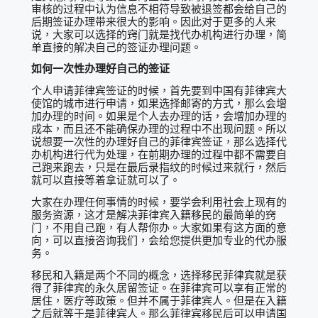
审核的过程中认为信息不相符导致被退签都会给自己的
后期签证办理带来很大的影响。因此对于更多的人来
说，大家可以选择的窍门就是找代办机构进行办理，简
单直接的解决自己的签证办理问题。
如何一次性办理好自己的签证
个人申请菲律宾签证的时候，首先要到中国有菲律宾大
使馆的城市进行申请，如果选择邮寄的方式，那么会增
加办理的时间。如果是个人去办理的话，会增加办理的
成本，而且还不能确保办理的过程中不出现问题。所以
说想要一次性的办理好自己的菲律宾签证，那么选择代
办机构进行代为处理，在前期办理的过程中都不需要自
己跑来跑去，只是在最后录指纹的时候过来就行，然后
就可以直接等着拿证就可以了。
大家在办理任何事情的时候，要学会利用社会上现有的
服务资源，这才是解决菲律宾入籍移民的最简单的窍
门，不用自己跑，有人帮你办。大家如果有这方面的意
向，可以直接咨询我们，会给您提供更加专业的代办服
务。
移民和入籍是两个不同的概念，选择移民菲律宾就是获
得了菲律宾的永久居留签证。在菲律宾可以享有正常的
居住，医疗等政策。但并不属于菲律宾人。但是在入籍
之后就等于是菲律宾人。那么菲律宾移民后可以申请国