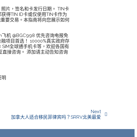
，照片，签名和卡发行日期。 TIN卡
TIN ID卡或仅使用TIN卡作为
其他重要交易。本指南将向您展示如何
飞机 @BGC998 优先咨询电报免
融项目首选！ 10000%真实政府存
 SIM全球通手机卡等，欢迎各国有
验证直接咨询。 添加请主动告知咨询
证明
Next
加拿大人适合移民菲律宾吗？SRRV北美最爱