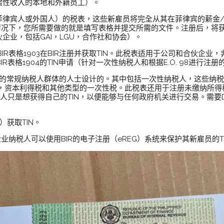
补偿性收入的本地和外籍员工）。
员（菲律宾人或外国人）的税表，这些新雇员将完全从其在菲律宾的薪金
况下，您所需要做的就是填写表格并提交所需的文件。注册后，将获得您的
合伙企业，包括GAI，LGU，合作社和协会）。
IR表格1903在BIR注册并获取TIN。此税表适用于公司和合伙企
IR表格1904的TIN申请（针对一次性纳税人和根据E.O. 98进行注
论的常规纳税人群体的人士设计的。其中包括一次性纳税人，这些纳税
资本利得税和其他类型的一次性税。此税表还用于注册未缴纳所得税但
人只是想获得自己的TIN，以便能够与任何政府机关进行交易。需要DI
）获取TIN。
业纳税人可以使用BIR的电子注册（eREG）系统来保护其新雇员的TI