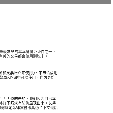
宾是最常见的基本身份证证件之一，
有关的交易都会使用到税卡。
蓄和支票账户来使用3、来申请信用
警局和NBI中可以使用，作为身份
！！！！假的是的，我们因为自己本
外灯下照就有防伪显现出来。长得
如何鉴定菲律宾税卡真伪？下文最后