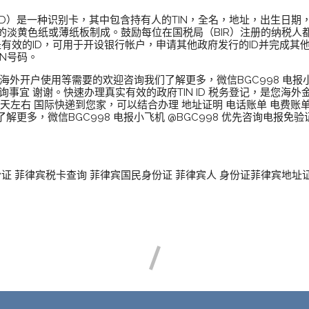
TIN ID）是一种识别卡，其中包含持有人的TIN，全名，地址，出生日期
标的淡黄色纸或薄纸板制成。鼓励每位在国税局（BIR）注册的纳税人都获得
是有效的ID，可用于开设银行帐户，申请其他政府发行的ID并完成
IN号码。
用 海外开户使用等需要的欢迎咨询我们了解更多，微信BGC998 电报小
事宜 谢谢。快速办理真实有效的政府TIN ID 税务登记，是您海外金
4天左右 国际快递到您家，可以结合办理 地址证明 电话账单 电费账单
更多，微信BGC998 电报小飞机 @BGC998 优先咨询电报免
份证 菲律宾税卡查询 菲律宾国民身份证 菲律宾人 身份证菲律宾地址