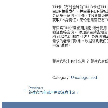
TIN卡（有时也称为TIN ID卡或
由BIR免费发行，并由带有BIR徽
会员身份证明。此外，TIN身份证
获取TIN身份证，无论您是否已有T
菲律宾TIN办理 使用指南 海外使
验证直接咨询。 添加请主动告知咨询
档 可以电话 邮件回访！ 办理周期
需求的老版们联系。欢迎咨询我们了解
事宜 谢谢。
菲律宾税卡有什么用 ？ 菲律宾身
Category :
Uncategorized
Previous
菲律宾汽车过户需要注意什么？