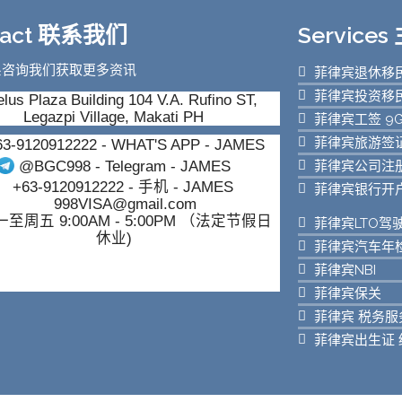
tact 联系我们
Service
系咨询我们获取更多资讯
菲律宾退休移民
菲律宾投资移民
lus Plaza Building 104 V.A. Rufino ST,
Legazpi Village, Makati PH
菲律宾工签 9
菲律宾旅游签证
63-9120912222
- WHAT'S APP - JAMES
菲律宾公司注
@BGC998
- Telegram - JAMES
+63-9120912222
- 手机 - JAMES
菲律宾银行开
998VISA@gmail.com
至周五 9:00AM - 5:00PM （法定节假日
菲律宾LTO驾
休业)
菲律宾汽车年
菲律宾NBI
菲律宾保关
菲律宾 税务服
菲律宾出生证 