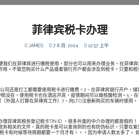
菲律宾税卡办理
JAMES
7 8 月, 2024
12:57 上午
是方便我们在菲律宾进行缴税使用，部分也可以用来办理业务，在菲律
作用。不管您购买什么产品或者银行开户都会涉及到税卡，只要和税
办公司还是打工都需要使用税卡进行缴费。2、在菲律宾银行开户，储
护照没在，使用税卡也在酒店开房，疫情期间可以做核酸检测。5、在
（外国人打算在菲律宾工作）7、向LTO注册新购买的车辆时使用。
理菲律宾税务登记税卡TIN ID ，很多外面的中介办理的都是假的
税务相关的文件，真的税卡是可以查询到的也有防伪标识，只要在紫
的税卡有时候等待周期都要一个月才有。。。因为申请人数太多了。 