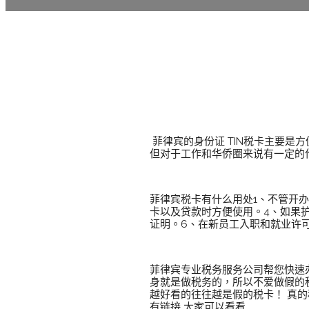
菲律宾的身份证 TIN税卡主要
但对于工作和华侨圈来说有一定的
菲律宾税卡有什么用处1、不管开
卡以及贷款时方便使用。4、如果
证明。6、在新员工入职和就业许可
菲律宾专业税务服务公司帮您快速办
身就是做税务的，所以不爱做假的
越好看的往往越是假的税卡！ 真
有链接 大家可以看看