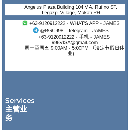
Angelus Plaza Building 104 V.A. Rufino ST,
Legazpi Village, Makati PH
+63-9120912222
- WHAT'S APP - JAMES
@BGC998
- Telegram - JAMES
+63-9120912222
- 手机 - JAMES
998VISA@gmail.com
周一至周五 9:00AM - 5:00PM （法定节假日休
业)
Services
主营业
务