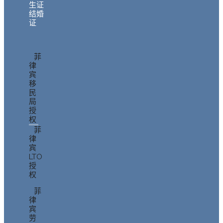
生证
结婚
证
菲
律
宾
移
民
局
授
权
菲
律
宾
LTO
授
权
菲
律
宾
劳