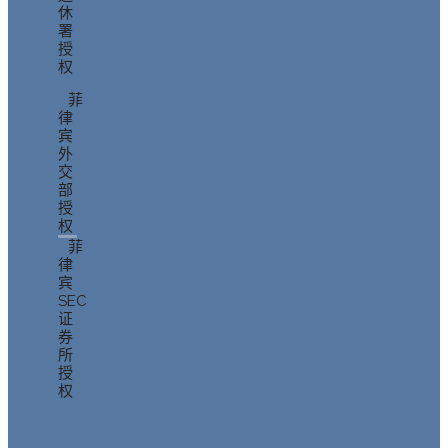
休
署
授
权
菲
律
宾
外
交
部
授
权
菲
律
宾
SEC
证
券
所
授
权