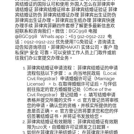
宾结婚证的国际认可和使用 外国人怎么在菲律宾申
请结婚证 菲律宾结婚证样本 菲律宾结婚证验证 菲律
宾结婚证防伪 菲律宾结婚证办理 菲律宾出生证防伪
菲律宾出生证办理。菲律宾出生纸办理 菲律宾快速
办理手续 菲律宾菲籍四件套想了解更多最新信息欢
迎联系和咨询我们，微信：BGC998 电报
@BGC998 Whats app：+63 912-0912-222 电
话：0912-0912-222 优先使用TG免验证，咨询请主
动告知咨询项目，菲律宾MAKATI 实体公司，客户 隐
私保护 安全 可靠，可以安排工作人员上门取件或前
往我们办公室提交办理业务。
菲律宾结婚证申请流程： 菲律宾结婚证的申请
流程包括以下步骤： a. 向当地民政局（Local
Civil Registrar）申请婚姻许可证（Marriage
License）。 b. 在取得婚姻许可证后，与伴侣
前往指定的官方婚姻登记处（Office of the
Civil Registrar）登记结婚。 c. 填写结婚申请
表格并提交所需的文件。 d. 官方登记员将审核
您的申请，确认您的资格，并核实所提供的信
息是否正确。 e. 官方登记员将要求您和您的伴
侣签署结婚证书，并将证书发放给您。
菲律宾结婚证有效期限： 菲律宾结婚证有效期
限为120天，自婚姻许可证颁发之日起算。
如何在菲律宾注册结婚证： 在菲律宾注册结婚