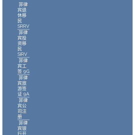
菲律
宾退
休移
民
SRRV
菲律
宾投
资移
民
SIRV
菲律
宾工
签 9G
菲律
宾旅
游签
证 9A
菲律
宾公
司注
册
菲律
宾银
行开