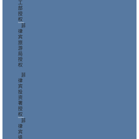
工
部
授
权
菲
律
宾
旅
游
局
授
权
菲
律
宾
投
资
署
授
权
菲
律
宾
退