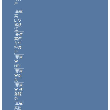
户
菲律
宾
LTO
驾驶
证
菲律
宾汽
车年
检过
户
菲律
宾
NBI
菲律
宾保
关
菲律
宾 税
务服
务
菲律
宾出