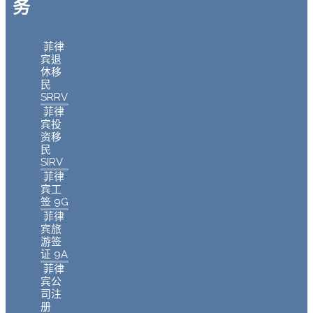
务
菲律
宾退
休移
民
SRRV
菲律
宾投
资移
民
SIRV
菲律
宾工
签 9G
菲律
宾旅
游签
证 9A
菲律
宾公
司注
册