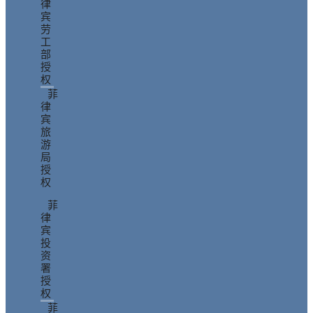
律
宾
劳
工
部
授
权
菲
律
宾
旅
游
局
授
权
菲
律
宾
投
资
署
授
权
菲