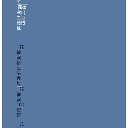
务
菲律
宾出
生证
结婚
证
菲
律
宾
移
民
局
授
权
菲
律
宾
LTO
授
权
菲