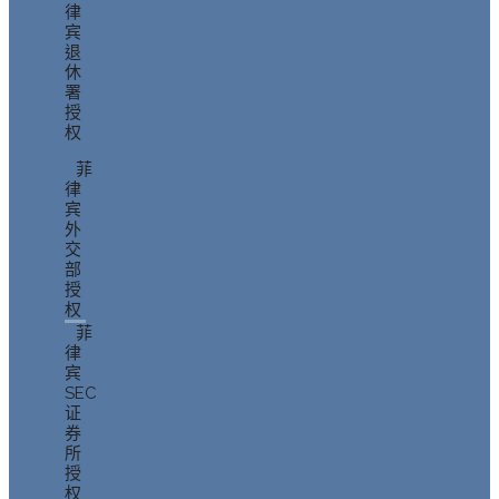
律
宾
退
休
署
授
权
菲
律
宾
外
交
部
授
权
菲
律
宾
SEC
证
券
所
授
权