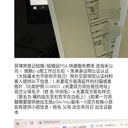
菲律宾登记结婚/結婚証PSA 快速服务費用 咨询本公
司， 周期2-4周工作日左右 。免单身证明公证认证
（大陆基本也不给你开自己）免外交部领馆认证材料
客人提供以下信息：1 夫妻双方高清証件的扫描或者
照片（比如护照 ICARD）2夫妻双方现在居住地址3
双方父母名子（姓 名 中间名）4 夫妻双方簽名样式
（簽名为 橫的由左至右签字在白纸上）5如果一方菲
藉需要提供她出生纸pSA/nso副本。6双方有無小孩.
如有提供小孩信息。姓名 父母 出生年月日 出生证副
本