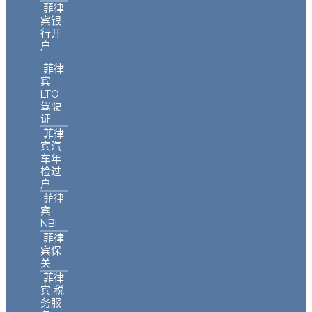
菲律
宾银
行开
户
菲律
宾
LTO
驾驶
证
菲律
宾汽
车年
检过
户
菲律
宾
NBI
菲律
宾保
关
菲律
宾 税
务服