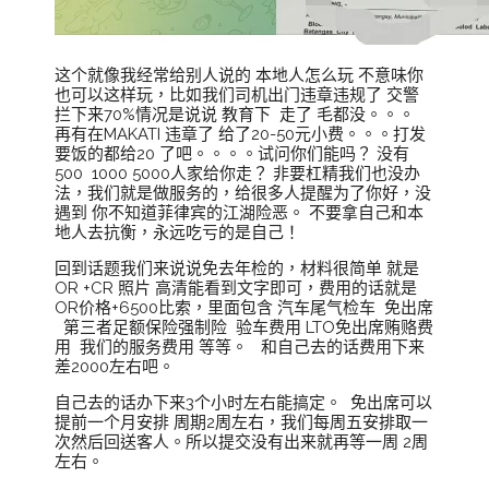
这个就像我经常给别人说的 本地人怎么玩 不意味你
也可以这样玩，比如我们司机出门违章违规了 交警
拦下来70%情况是说说 教育下 走了 毛都没。。。
再有在MAKATI 违章了 给了20-50元小费。。。打发
要饭的都给20 了吧。。。。试问你们能吗？ 没有
500 1000 5000人家给你走？ 非要杠精我们也没办
法，我们就是做服务的，给很多人提醒为了你好，没
遇到 你不知道菲律宾的江湖险恶。 不要拿自己和本
地人去抗衡，永远吃亏的是自己！
回到话题我们来说说免去年检的，材料很简单 就是
OR +CR 照片 高清能看到文字即可，费用的话就是
OR价格+6500比索，里面包含 汽车尾气检车 免出席
第三者足额保险强制险 验车费用 LTO免出席贿赂费
用 我们的服务费用 等等。 和自己去的话费用下来
差2000左右吧。
自己去的话办下来3个小时左右能搞定。 免出席可以
提前一个月安排 周期2周左右，我们每周五安排取一
次然后回送客人。所以提交没有出来就再等一周 2周
左右。