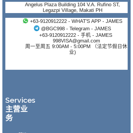
Angelus Plaza Building 104 V.A. Rufino ST,
Legazpi Village, Makati PH
+63-9120912222
- WHAT'S APP - JAMES
@BGC998
- Telegram - JAMES
+63-9120912222
- 手机 - JAMES
998VISA@gmail.com
周一至周五 9:00AM - 5:00PM （法定节假日休
业)
Services
主营业
务