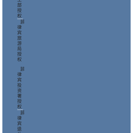
部
授
权
菲
律
宾
旅
游
局
授
权
菲
律
宾
投
资
署
授
权
菲
律
宾
退