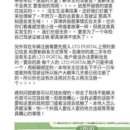
带去年检，里面的人要了新车主的驾驶证，说新车主
不会英文 要查他的驾照。。。。 说是怀疑假的或者
花钱买的。。。 活生生没事找事，还好我们拦截下
来处理掉了。不然万一真的去查客人驾驶证 那真不
知道会发生啥，，，菲律宾奇葩事情实在太多，也许
你们看着感觉是小说一样或者故事一样，但是这是真
实发生的。。 我们也很无奈。。 要是为了一个年检
自己驾驶证被注销 那真是得不偿失了。。
另外现在车辆注册需要先登入 LTO PORTAL上预约登
记信息 和更新联系方式等等。如果你的是二手车你
没有车主的 LTO PORTAL 账户是没办法更新信息
的，要命的是 每个人的 LTO PORTAL账户只能申请
一个，用邮箱绑定的，本地车主应该名下不只一只车
或者持有驾驶证所以账户大概率几乎是已经注册了
的。所以你也没有办法用对方名义再次注册一
个。。。。
遇到问题都是可以花钱处理的。你去了现场不能解决
也是可以花钱处理，但是很糟心。没有必要的话就不
要和这里的政府部门或者法规去抵触了，本地人怎么
弄都没事，你一个外国人要在人家的地方违规等等是
真糟心的事情！