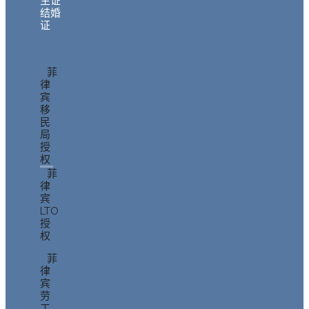
生证
结婚
证
菲
律
宾
移
民
局
授
权
菲
律
宾
LTO
授
权
菲
律
宾
劳
工