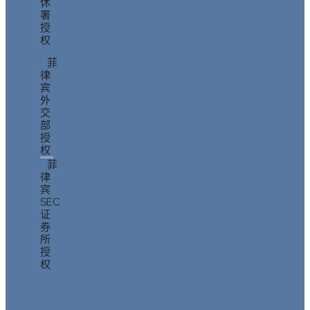
休
署
授
权
菲
律
宾
外
交
部
授
权
菲
律
宾
SEC
证
券
所
授
权