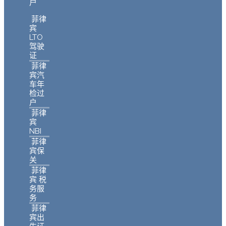
户
菲律
宾
LTO
驾驶
证
菲律
宾汽
车年
检过
户
菲律
宾
NBI
菲律
宾保
关
菲律
宾 税
务服
务
菲律
宾出