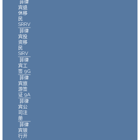
菲律
宾退
休移
民
SRRV
菲律
宾投
资移
民
SIRV
菲律
宾工
签 9G
菲律
宾旅
游签
证 9A
菲律
宾公
司注
册
菲律
宾银
行开