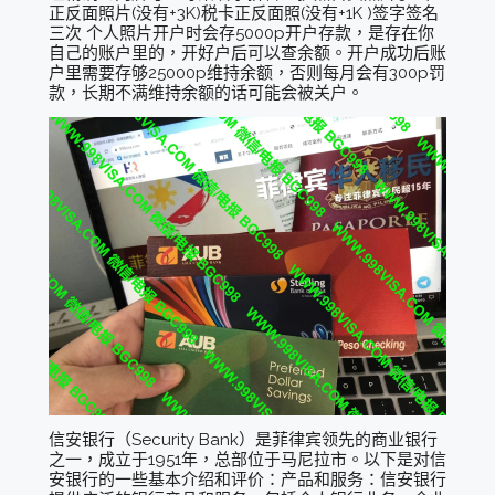
正反面照片(没有+3K)税卡正反面照(没有+1K )签字签名
三次 个人照片开户时会存5000p开户存款，是存在你
自己的账户里的，开好户后可以查余额。开户成功后账
户里需要存够25000p维持余额，否则每月会有300p罚
款，长期不满维持余额的话可能会被关户。
信安银行（Security Bank）是菲律宾领先的商业银行
之一，成立于1951年，总部位于马尼拉市。以下是对信
安银行的一些基本介绍和评价：产品和服务：信安银行