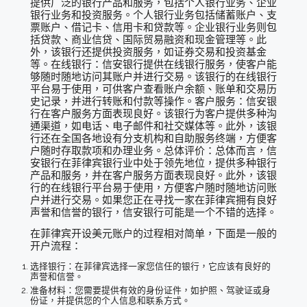
提供广泛的银行产品和服务，包括个人银行业务、企业
银行业务和投资服务。个人银行业务包括储蓄账户、支
票账户、借记卡、信用卡和贷款等。企业银行业务则包
括贷款、商业信贷、国际贸易融资和现金管理等。此
外，该银行还提供投资服务，如证券交易和投资基金
等。在线银行：信安银行提供在线银行服务，使客户能
够随时随地访问其账户并进行交易。该银行的在线银行
平台易于使用，可供客户查看账户余额、账单和交易历
史记录，并进行转账和付款等操作。客户服务：信安银
行在客户服务方面表现良好。该银行为客户提供多种沟
通渠道，如电话、电子邮件和社交媒体等。此外，该银
行还在全国各地设有分支机构和自助服务终端，方便客
户随时存取款项和办理业务。总体评价：总体而言，信
安银行在菲律宾银行业中处于领先地位，提供多种银行
产品和服务，并在客户服务方面表现良好。此外，该银
行的在线银行平台易于使用，方便客户随时随地访问账
户并进行交易。如果您正在寻找一家在菲律宾拥有良好
声誉和信誉的银行，信安银行可能是一个不错的选择。
在菲律宾开设美元账户的过程相对简单，下面是一般的
开户流程：
选择银行：在菲律宾选择一家您信任的银行，它应该有良好的
声誉和信誉。
准备材料：您需要提供有效的身份证件，如护照、驾驶证或身
份证，并提供您的个人信息和联系方式。