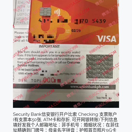
Security Bank信安银行开户比索 Checking 支票账户
(有支票本50张, ATM卡和存折, 可开网银转账)下列信息
填好发我个人邮箱地址：菲手机号：婚姻状况：在菲住
址精确到门牌号：母亲名字拼音：护照首页照片9G卡