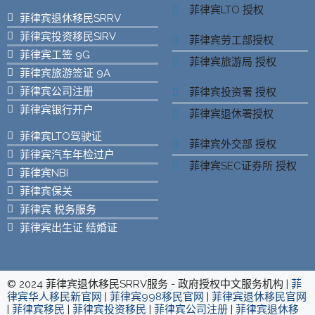
菲律宾LTO 授权
菲律宾退休移民SRRV
菲律宾投资移民SIRV
菲律宾劳工部授权
菲律宾工签 9G
菲律宾旅游局 授权
菲律宾旅游签证 9A
菲律宾公司注册
菲律宾投资署 授权
菲律宾银行开户
菲律宾退休署授权
菲律宾LTO驾驶证
菲律宾外交部 授权
菲律宾汽车年检过户
菲律宾SEC证券所 授权
菲律宾NBI
菲律宾保关
菲律宾 税务服务
菲律宾出生证 结婚证
© 2024 菲律宾退休移民SRRV服务 - 政府授权中文服务机构 |
菲
律宾华人移民新官网
|
菲律宾998移民官网
|
菲律宾退休移民官网
|
菲律宾移民
|
菲律宾投资移民
|
菲律宾公司注册
|
菲律宾退休移