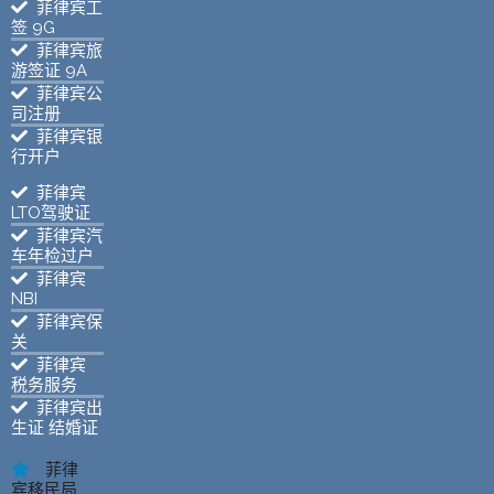
菲律宾工
签 9G
菲律宾旅
游签证 9A
菲律宾公
司注册
菲律宾银
行开户
菲律宾
LTO驾驶证
菲律宾汽
车年检过户
菲律宾
NBI
菲律宾保
关
菲律宾
税务服务
菲律宾出
生证 结婚证
菲律
宾移民局