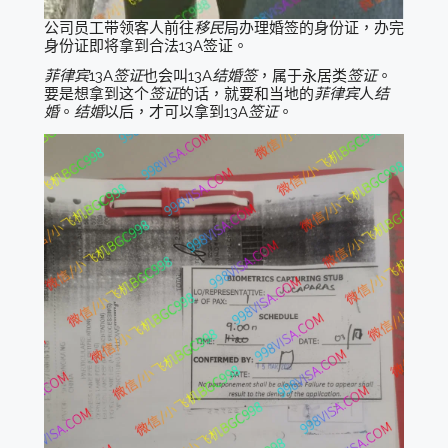
公司员工带领客人前往
移民
局办理婚签的身份证，办完
身份证即将拿到合法13A签证。
菲律宾
13A
签证
也会叫13A
结婚签
，属于永居类
签证
。
要是想拿到这个
签证
的话，就要和当地的
菲律宾
人
结
婚
。
结婚
以后，才可以拿到13A
签证
。