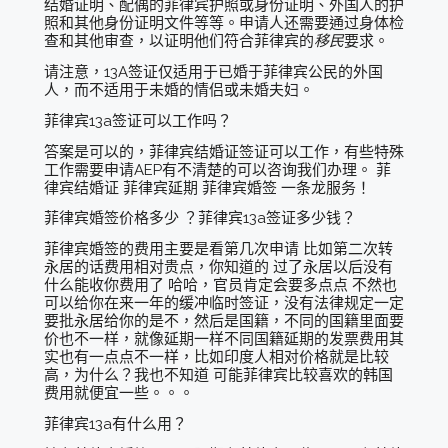
结婚证明、配偶的菲律宾护照或身份证明、外国人的护
照和其他身份证明文件等等。申请人还需要通过身体检
查和其他审查，以证明他们符合菲律宾的
移民
要求。
请注意，13A签证仅适用于已婚于菲律宾公民的外国
人，而不适用于未婚的情侣或未婚夫妇。
菲律宾13a签证可以工作吗？
答案是可以的，菲律宾结婚证签证可以工作，有些特殊
工作需要申请AEP有不清楚的可以咨询我们办理。 菲
律宾结婚证 菲律宾延期 菲律宾婚签 一条龙服务！
菲律宾婚签价格多少 ？菲律宾13a签证多少钱？
菲律宾婚签的费用主要是看第几次申请 比如第二次转
永居的话费用相对贵点，你知道的 过了永居以后没有
什么能收你费用了 哈哈，官员肯定会要多点点 不然也
可以给你在来一年的缓冲临时签证，没有法律规定一定
要批永居给你的是不，然后是国籍，不同的国籍里面要
价也不一样，就像延期一样不同国籍延期的发票费用其
实也有一点点不一样，比如印度人相对价格就是比较
高，为什么？我也不知道 可能菲律宾比较喜欢的韩国
费用就便宜一些。。。
菲律宾13a有什么用？