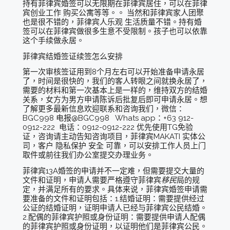
持有菲律宾婚签可以无限期在菲律宾居住，可以在菲律
宾创业工作 购买公寓等等。。 当然和菲律宾家人团聚
也是很不错的，菲律宾人乐观 生活质量不错。持有婚
签可以在菲律宾做很多生意不受限制。孩子也可以依靠
这个手续做永居。
菲律宾结婚签证续签怎么安排
第一次审核签证用到8个月左右可以开始准备申请永居
了，时间是很快的，我们的客人转眼之间就换永居了，
需要的材料和第一次基本上是一样的，维持双方的结婚
关系，女方为男方申请陈诉后批复后即可申请永居。想
了解更多最新信息欢迎联系和咨询我们，微信：
BGC998 电报@BGC998 Whats app：+63 912-
0912-222 电话：0912-0912-222 优先使用TG免验
证，咨询请主动告知咨询项目，菲律宾MAKATI 实体公
司，客户 隐私保护 安全 可靠，可以安排工作人员上门
取件或前往我们办公室提交办理业务。
菲律宾13A婚签的申请并不一定难，但需要提交大量的
文件和证明，申请人需要严格遵守菲律宾
移民
局的规
定，并满足所有的要求。具体来说，菲律宾婚签申请需
要准备的文件和证明包括：1.结婚证明：需要提供经过
公证的结婚证明，证明申请人已经与菲律宾公民结婚。
2.配偶的菲律宾护照或身份证明：需要提供申请人配偶
的菲律宾护照或身份证明，以证明他们是菲律宾公民。