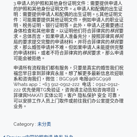
3.申请人的护照和其他身份证明文件：需要提供申请人
的护照和其他身份证明文件。4.申请人和配偶的出生证
明：需要提供申请人和配偶的出生证明。5.其他证明文
件：可能需要提供其他证明文件，例如申请人的职业证
明、税务证明、银行证明等。此外，申请人还需要通过
身体检查和其他审查，以证明他们符合菲律宾的
移民
要
求。总体而言，如果申请人准备充分，按照菲律宾
移民
局的要求提交完整的申请材料，并符合菲律宾的
移民
要
求，那么婚签申请并不难。但如果申请人未能提供完整
的申请材料，或者不符合菲律宾的
移民
要求，那么申请
可能会被拒绝。
申请所有流程我们都有服务，只要是真实的婚签我们祝
福您早日拿到菲律宾永居。想了解更多最新信息欢迎联
系和咨询我们，微信：BGC998 电报@BGC998
Whats app：+63 912-0912-222 电话：0912-0912-
222 优先使用TG免验证，咨询请主动告知咨询项目，
菲律宾MAKATI 实体公司，客户 隐私保护 安全 可靠，
可以安排工作人员上门取件或前往我们办公室提交办理
业务。
Category :
未分类