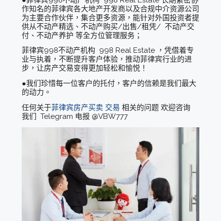
作知名的菲律宾各大地产开发商以及合规中介资源公司
为主要合作伙伴，集合更多资源，能针对外国投资者提
供从不动产精选、不动产购买/出售/租凭/ 不动产交
付、不动产养护 等全方位管理服务；
菲律宾998不动产机构 998 Real Estate ，凭借着专
业与执着，不断提升客户体验，推动菲律宾行业的进
步，让房产交易变得更加轻松和愉悦！
●我们珍惜每一位客户的托付，客户的信赖是我们最大
的动力。
任何关于
菲律宾房产买卖 交易
相关的问题 欢迎咨询
我们 Telegram 电报 @VBW777