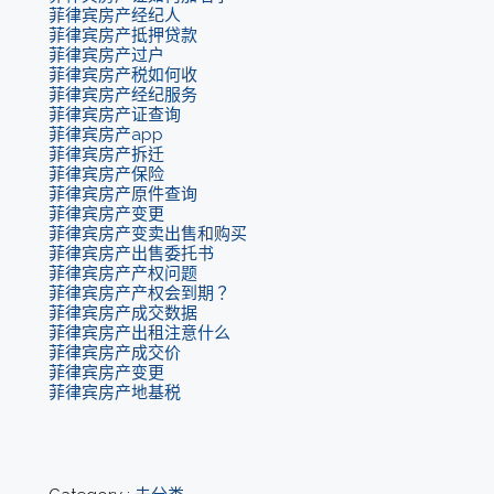
菲律宾房产经纪人
菲律宾房产抵押贷款
菲律宾房产过户
菲律宾房产税如何收
菲律宾房产经纪服务
菲律宾房产证查询
菲律宾房产app
菲律宾房产拆迁
菲律宾房产保险
菲律宾房产原件查询
菲律宾房产变更
菲律宾房产变卖出售和购买
菲律宾房产出售委托书
菲律宾房产产权问题
菲律宾房产产权会到期？
菲律宾房产成交数据
菲律宾房产出租注意什么
菲律宾房产成交价
菲律宾房产变更
菲律宾房产地基税