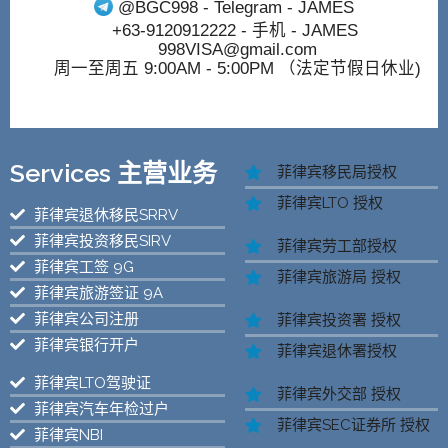
@BGC998
- Telegram - JAMES
+63-9120912222
- 手机 - JAMES
998VISA@gmail.com
周一至周五 9:00AM - 5:00PM （法定节假日休业)
Services 主营业务
菲律宾移民局授权
菲律宾LTO 授权
菲律宾退休移民SRRV
菲律宾投资移民SIRV
菲律宾劳工部授权
菲律宾工签 9G
菲律宾旅游局 授权
菲律宾旅游签证 9A
菲律宾公司注册
菲律宾投资署 授权
菲律宾银行开户
菲律宾退休署授权
菲律宾LTO驾驶证
菲律宾外交部 授权
菲律宾汽车年检过户
菲律宾SEC证券所 授权
菲律宾NBI