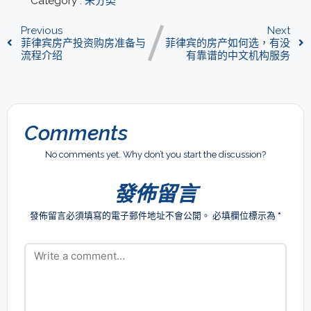
Category :
未分类
Previous
Next
菲律宾房产投资购房准备与
菲律宾的房产如何选，有没
流程介绍
有靠谱的中文机构服务
Comments
No comments yet. Why don’t you start the discussion?
發佈留言
發佈留言必須填寫的電子郵件地址不會公開。
必填欄位標示為
*