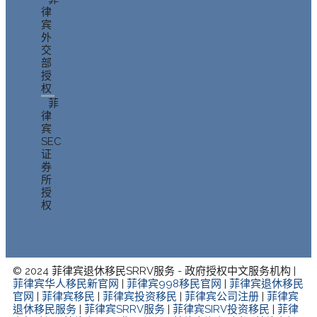
律
宾
外
交
部
授
权
菲
律
宾
SEC
证
券
所
授
权
© 2024 菲律宾退休移民SRRV服务 - 政府授权中文服务机构 |
菲律宾华人移民新官网
|
菲律宾998移民官网
|
菲律宾退休移民
官网
|
菲律宾移民
|
菲律宾投资移民
|
菲律宾公司注册
|
菲律宾
退休移民服务
|
菲律宾SRRV服务
|
菲律宾SIRV投资移民
|
菲律