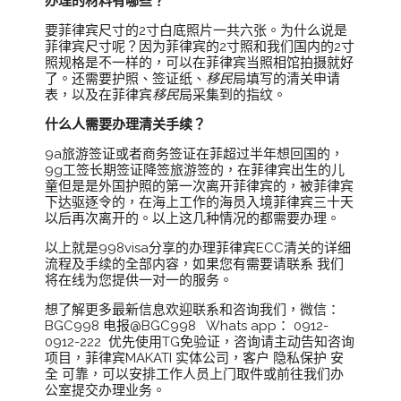
办理的材料有哪些？
要菲律宾尺寸的2寸白底照片一共六张。为什么说是
菲律宾尺寸呢？因为菲律宾的2寸照和我们国内的2寸
照规格是不一样的，可以在菲律宾当照相馆拍摄就好
了。还需要护照、签证纸、
移民
局填写的清关申请
表，以及在菲律宾
移民
局采集到的指纹。
什么人需要办理清关手续？
9a旅游签证或者商务签证在菲超过半年想回国的，
9g工签长期签证降签旅游签的，在菲律宾出生的儿
童但是是外国护照的第一次离开菲律宾的，被菲律宾
下达驱逐令的，在海上工作的海员入境菲律宾三十天
以后再次离开的。以上这几种情况的都需要办理。
以上就是998visa分享的办理菲律宾ECC清关的详细
流程及手续的全部内容，如果您有需要请联系
我们
将在线为您提供一对一的服务。
想了解更多最新信息欢迎联系和咨询我们，微信：
BGC998 电报@BGC998 Whats app： 0912-
0912-222 优先使用TG免验证，咨询请主动告知咨询
项目，菲律宾MAKATI 实体公司，客户 隐私保护 安
全 可靠，可以安排工作人员上门取件或前往我们办
公室提交办理业务。