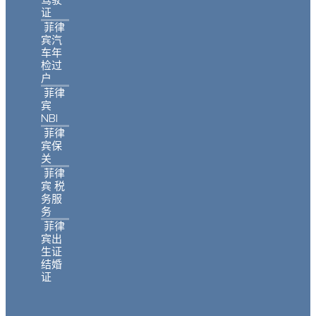
驾驶
证
菲律
宾汽
车年
检过
户
菲律
宾
NBI
菲律
宾保
关
菲律
宾 税
务服
务
菲律
宾出
生证
结婚
证