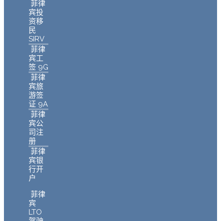
菲律
宾投
资移
民
SIRV
菲律
宾工
签 9G
菲律
宾旅
游签
证 9A
菲律
宾公
司注
册
菲律
宾银
行开
户
菲律
宾
LTO