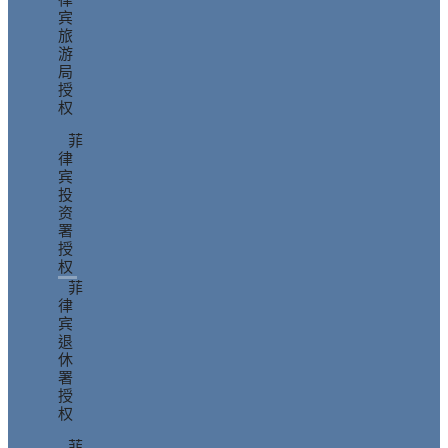
律
宾
旅
游
局
授
权
菲
律
宾
投
资
署
授
权
菲
律
宾
退
休
署
授
权
菲