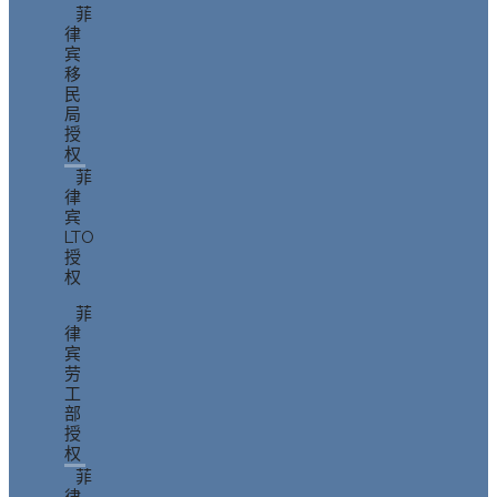
菲
律
宾
移
民
局
授
权
菲
律
宾
LTO
授
权
菲
律
宾
劳
工
部
授
权
菲