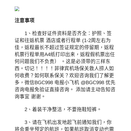
注意事项
1、检查好证件资料是否齐全：护照、签
证和往返机票 酒店或者行程单 (1-2周左右为
佳，返程最长不超过签证规定的停留期，返程
机票行程单用A4纸打印出来，返程假机票出任
何问题我们不负责） 。这是必须带的三样东
西。切记！！！！菲律宾机场保关救人捞人如
何收费？如何联系保关？欢迎咨询我们了解更
多，微信BGC998 电报小飞机 @BGC998 优先
咨询电报免验证直接咨询。 添加请主动告知咨
询事宜 谢谢。
2、着装干净整洁，不要拖鞋短裤。
3、请在飞机出发地起飞前通知我们，你
将会乘坐预定的航班，如果航班取消变动也需