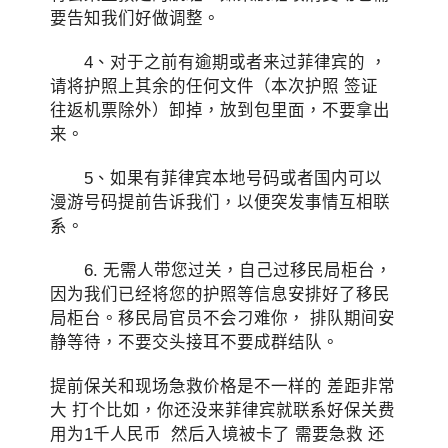
要告知我们好做调整。
4、对于之前有逾期或者来过菲律宾的 ，
请将护照上其余的任何文件（本次护照 签证
往返机票除外）卸掉，放到包里面，不要拿出
来。
5、如果有菲律宾本地号码或者国内可以
漫游号码提前告诉我们，以便突发事情互相联
系。
6. 无需人带您过关，自己过移民局柜台，
因为我们已经将您的护照等信息安排好了移民
局柜台。移民局官员不会刁难你， 排队期间安
静等待，不要交头接耳不要成群结队。
提前保关和现场急救价格是不一样的 差距非常
大 打个比如，你还没来菲律宾就联系好保关费
用为1千人民币 然后入境被卡了 需要急救 还