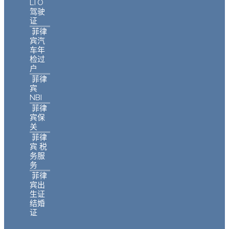
LTO
驾驶
证
菲律
宾汽
车年
检过
户
菲律
宾
NBI
菲律
宾保
关
菲律
宾 税
务服
务
菲律
宾出
生证
结婚
证