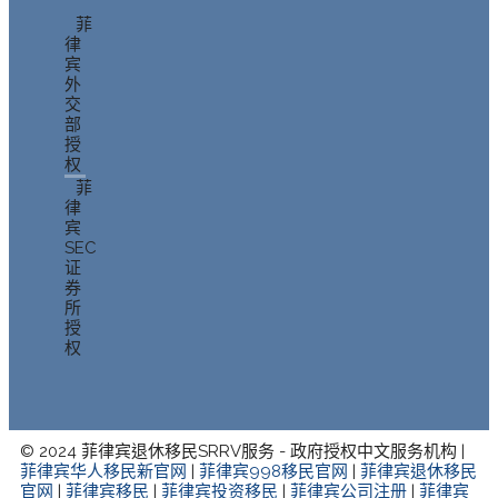
菲
律
宾
外
交
部
授
权
菲
律
宾
SEC
证
券
所
授
权
© 2024 菲律宾退休移民SRRV服务 - 政府授权中文服务机构 |
菲律宾华人移民新官网
|
菲律宾998移民官网
|
菲律宾退休移民
官网
|
菲律宾移民
|
菲律宾投资移民
|
菲律宾公司注册
|
菲律宾