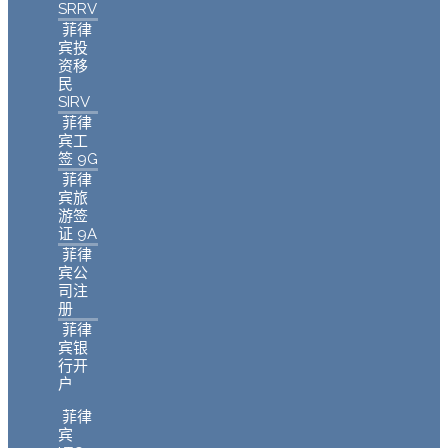
SRRV
菲律
宾投
资移
民
SIRV
菲律
宾工
签 9G
菲律
宾旅
游签
证 9A
菲律
宾公
司注
册
菲律
宾银
行开
户
菲律
宾