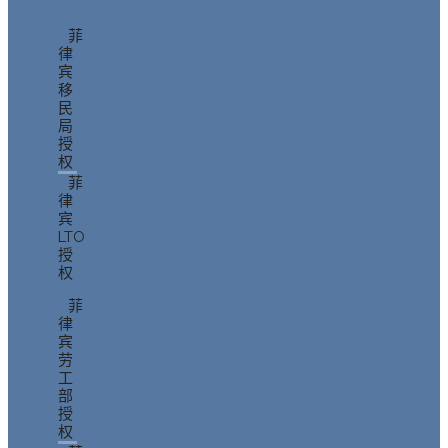
菲
律
宾
移
民
局
授
权
菲
律
宾
LTO
授
权
菲
律
宾
劳
工
部
授
权