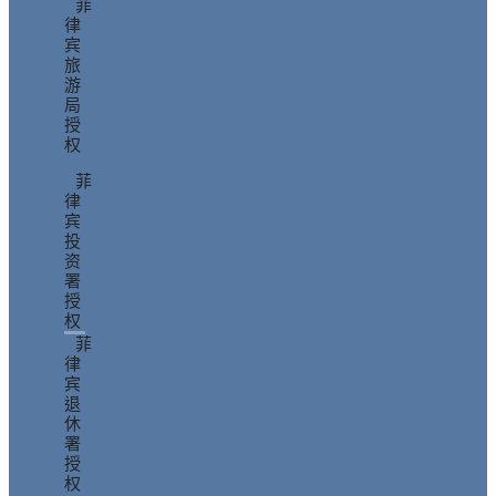
菲
律
宾
旅
游
局
授
权
菲
律
宾
投
资
署
授
权
菲
律
宾
退
休
署
授
权