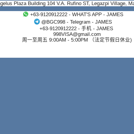
gelus Plaza Building 104 V.A. Rufino ST, Legazpi Village, M
+63-9120912222
- WHAT'S APP - JAMES
@BGC998
- Telegram - JAMES
+63-9120912222
- 手机 - JAMES
998VISA@gmail.com
周一至周五 9:00AM - 5:00PM （法定节假日休业)