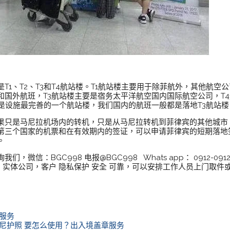
T1、T2、T3和T4航站楼。T1航站楼主要用于除菲航外，其他航空
和国外航班，T3航站楼主要是宿务太平洋航空国内国际航空公司，T
是设施最完善的一个航站楼，我们国内的航班一般都是落地T3航站楼
果只是马尼拉机场内的转机，只是从马尼拉转机到菲律宾的其他城市
第三个国家的机票和在有效期内的签证，可以申请菲律宾的短期落地
。
微信：BGC998 电报@BGC998 Whats app： 0912-09
TI 实体公司，客户 隐私保护 安全 可靠，可以安排工作人员上门取
换服务
印尼护照 要怎么使用？出入境盖章服务