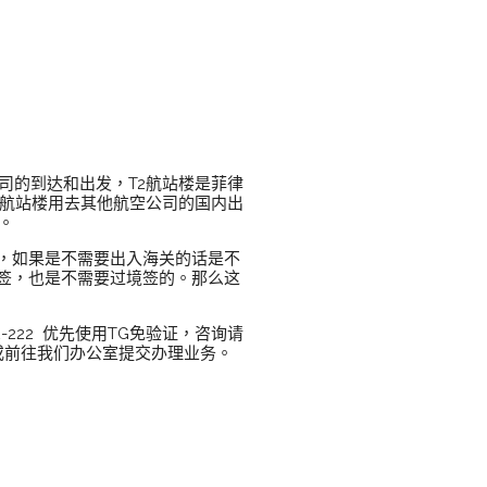
公司的到达和出发，T2航站楼是菲律
4航站楼用去其他航空公司的国内出
。
，如果是不需要出入海关的话是不
签，也是不需要过境签的。那么这
12-222 优先使用TG免验证，咨询请
件或前往我们办公室提交办理业务。