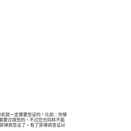
转机就一定需要签证的。比如：你够
需要过境签的，不过您也同样不能
理菲律宾签证了。有了菲律宾签证以