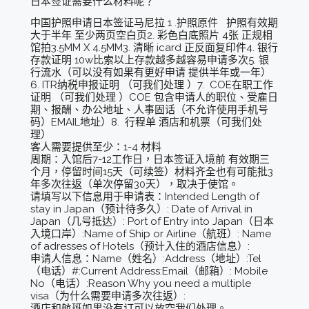
日本签证需要什么材料呢？
中国护照申请日本签证马尼拉 1 .护照原件 护照有效期
大于半年 至少两页空白页2. 彩色白底照片 4张 正规相
馆拍3.5MM X 4.5MM3. 清晰 icard 正反面复印件4. 银行
存款证明 10w比索以上存款越多越容易申请多次5. 银
行流水（可以没有如果有更好申请 提供半年或一年）
6. ITR纳税申报证明 （可我们处理 ）7. COE在职工作
证明 （可我们处理 ）COE 包含申请人的职位、受雇日
期、报酬、办公地址、人事固话（不允许使用手机号
码）EMAIL地址）8. 行程单 酒店和机票（可我们处
理）
客人需要提供至少：1-4 材料
周期：入馆后7-12工作日，日本签证入境前 有效期三
个月，停留时间15天（可续签）材料齐全也有可能批3
年多次往返（单次停留30天），取决于使馆。
请填写以下信息用于申请表：Intended Length of
stay in Japan（预计待多久）: Date of Arrival in
Japan（几号抵达）: Port of Entry into Japan（日本
入境口岸）:Name of Ship or Airline（航班）: Name
of adresses of Hotels（预计入住的酒店信息）:
申请人信息：Name（姓名）:Address（地址）:Tel
（电话）#:Current Address:Email（邮箱）: Mobile
No（电话）:Reason Why you need a multiple
visa（为什么需要申请多次往返）:
酒店和航班如果没有订可以放空我们处理。