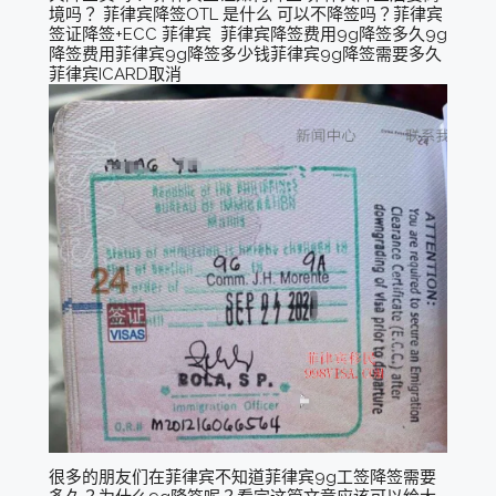
境吗？ 菲律宾降签OTL 是什么 可以不降签吗？菲律宾
签证降签+ECC 菲律宾 菲律宾降签费用9g降签多久9g
降签费用菲律宾9g降签多少钱菲律宾9g降签需要多久
菲律宾ICARD取消
很多的朋友们在菲律宾不知道菲律宾9g工签降签需要