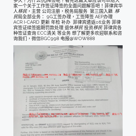
多久？为什么9g降签呢？看完这篇文章应该可以给大
家一个关于工作签证降签的全面问题解答吧！菲律宾华
人
移民
，主营 公司注册，税务局服务 第三国入籍 .
移
民
局全部业务： 9G工签办理，工签降签 AEP办理
ACR I-CARD 更新 年检 补办 菲律宾遣返otl业务 菲律
宾签证续签逾期罚款处理 退休
移民
投资
移民
菲律宾各
种签证查询 ECC清关 等业务 想了解更多欢迎联系和咨
询我们，微信BGC998 电报@WOW888