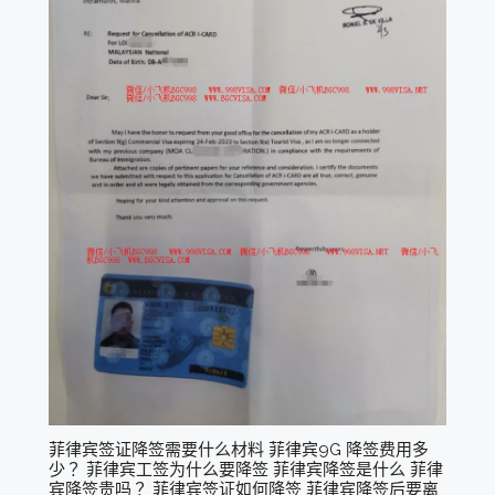
菲律宾签证降签需要什么材料 菲律宾9G 降签费用多
少？ 菲律宾工签为什么要降签 菲律宾降签是什么 菲律
宾降签贵吗？ 菲律宾签证如何降签 菲律宾降签后要离