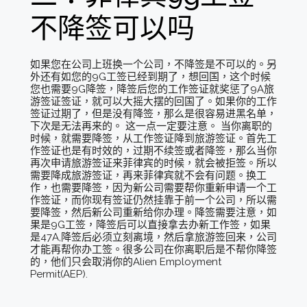
不降签可以吗
如果您在公司上班换一个公司，不降签是不可以的。另
外还有如您的9G工签已经到期了，想回国，这个时候
您也需要9G降签，降签后您的工作签证就奖惩了9A旅
游签证签证，就可以大摇大摆的回国了。如果你的工作
签证过期了，但是没有降签，那么是很容易进黑名单，
下次是无法再来的。 这一点一定要注意。 当你离职的
时候，就需要降签，从工作签证降到旅游签证。首先工
作签证也是有时效的，过期不续签或者降签，那么当你
再次申请旅游签证来菲律宾的时候，就会被拒签。所以
需要降成旅游签证，再来菲律宾就不会有问题。换工
作，也需要降签，因为新公司需要帮你重新申请一个工
作签证，而你现有签证仍然挂靠于前一个公司，所以需
要降签，然后新公司重新给你办理。降签需要注意，如
果是9G工签，降签后可以直接拿去办新工作签，如果
是47A,降签后必须立刻离境，然后拿旅游签回来，公司
才能再帮你办工签。很多公司在你离职后是不帮你降签
的，他们只会取消你的Alien Employment
Permit(AEP).