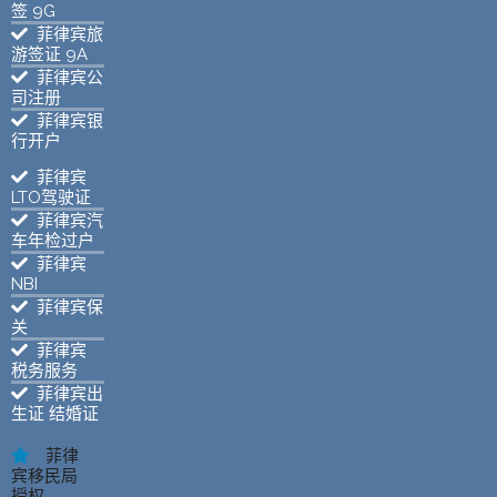
签 9G
菲律宾旅
游签证 9A
菲律宾公
司注册
菲律宾银
行开户
菲律宾
LTO驾驶证
菲律宾汽
车年检过户
菲律宾
NBI
菲律宾保
关
菲律宾
税务服务
菲律宾出
生证 结婚证
菲律
宾移民局
授权