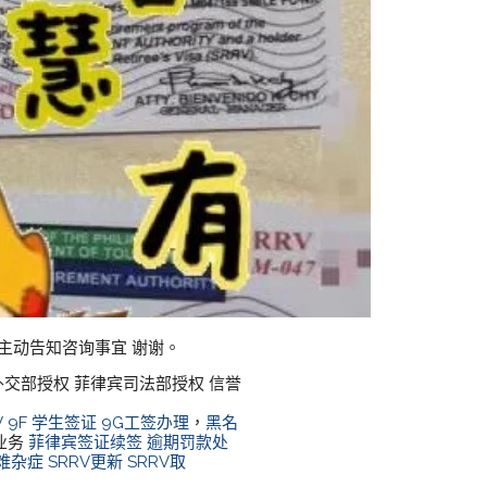
请主动告知咨询事宜 谢谢。
外交部授权 菲律宾司法部授权 信誉
V
9F 学生签证
9G工签办理
，
黑名
l业务
菲律宾签证续签
逾期罚款处
难杂症
SRRV更新
SRRV取