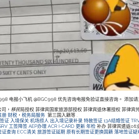
98 电报小飞机 @BGC998 优先咨询电报免验证直接咨询。 添加
公司，
移民
局授权 菲律宾国家旅游部授权 菲律宾退休署授权 菲律宾
注册
财税
，
税务局服务
第三国入籍等 .
游签证
入境保关
机场捞人
出入境记录补录
特赦签证
13A结婚签证
TR
SRV
工签降签
AEP办理
ACR I-CARD 更新
年检
补办 菲律宾遣返ot
签证查询
ECC清关
旅游签证延期
原有长期签证更换国籍
落地签证疑