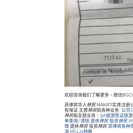
欢迎咨询我们了解更多，微信BGC9
菲律宾华人
移民
MAKATI实体注册
有保证 主营
移民
局各种业务
公司
移民
局全部业务：
9A旅游签证旅
单查询/清除
退休
移民
投资
移民
A
理
退休
移民
投资
移民
菲律宾各种
消
MCL21特赦