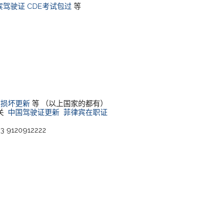
宾驾驶证
CDE考试包过
等
/损坏更新
等 （以上国家的都有）
清关
中国驾驶证更新
菲律宾在职证
3 9120912222