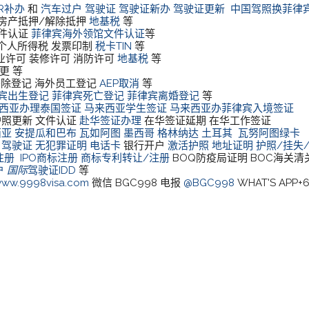
CR补办
和
汽车过户
驾驶证
驾驶证新办
驾驶证更新
中国驾照换菲律
房产抵押/解除抵押
地基税
等
件认证
菲律宾海外领馆文件认证
等
 个人所得税 发票印制
税卡TIN
等
业许可 装修许可 消防许可
地基税
等
更 等
除登记 海外员工登记
AEP取消
等
宾出生登记
菲律宾死亡登记
菲律宾离婚登记
等
西亚办理泰国签证
马来西亚学生签证
马来西亚办菲律宾入境签证
护照更新 文件认证
赴华签证办理
在华签证延期 在华工作签证
西亚
安提瓜和巴布
瓦如阿图
墨西哥
格林纳达
土耳其
瓦努阿图绿卡
驾驶证
无犯罪证明
电话卡
银行开户
激活护照
地址证明
护照/挂失
注册
IPO商标注册
商标专利转让/注册
BOQ防疫局证明 BOC海关
户
国际
驾驶证IDD
等
ww.9998visa.com
微信 BGC998 电报
@BGC998
WHAT'S APP+6