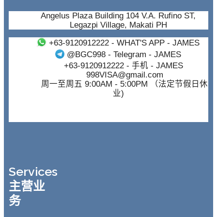
Angelus Plaza Building 104 V.A. Rufino ST,
Legazpi Village, Makati PH
+63-9120912222
- WHAT'S APP - JAMES
@BGC998
- Telegram - JAMES
+63-9120912222
- 手机 - JAMES
998VISA@gmail.com
周一至周五 9:00AM - 5:00PM （法定节假日休
业)
Services
主营业
务