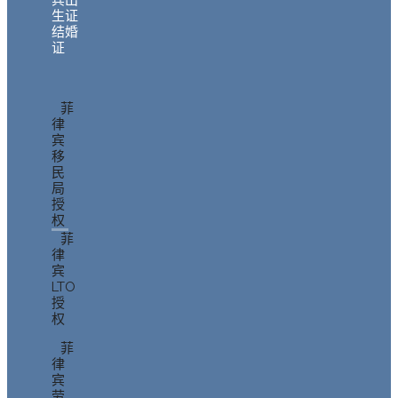
宾出
生证
结婚
证
菲
律
宾
移
民
局
授
权
菲
律
宾
LTO
授
权
菲
律
宾
劳