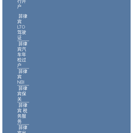
行开
户
菲律
宾
LTO
驾驶
证
菲律
宾汽
车年
检过
户
菲律
宾
NBI
菲律
宾保
关
菲律
宾 税
务服
务
菲律