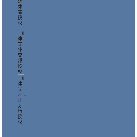
退
休
署
授
权
菲
律
宾
外
交
部
授
权
菲
律
宾
SEC
证
券
所
授
权