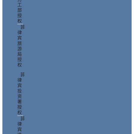
工
部
授
权
菲
律
宾
旅
游
局
授
权
菲
律
宾
投
资
署
授
权
菲
律
宾