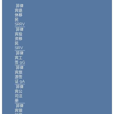
菲律
宾退
休移
民
SRRV
菲律
宾投
资移
民
SIRV
菲律
宾工
签 9G
菲律
宾旅
游签
证 9A
菲律
宾公
司注
册
菲律
宾银