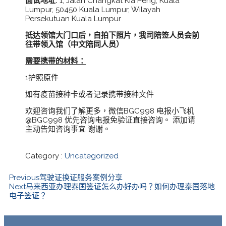
面试地址:
1, Jalan Changkat Kia Peng, Kuala
Lumpur, 50450 Kuala Lumpur, Wilayah
Persekutuan Kuala Lumpur
抵达领馆大门口后，自拍下照片，我司陪签人员会前
往带领入馆（中文陪同人员）
需要携带的材料：
1护照原件
如有疫苗接种卡或者记录携带接种文件
欢迎咨询我们了解更多，微信BGC998 电报小飞机
@BGC998 优先咨询电报免验证直接咨询。 添加请
主动告知咨询事宜 谢谢。
Category :
Uncategorized
Previous
驾驶证换证服务案例分享
Next
马来西亚办理泰国签证怎么办好办吗？如何办理泰国落地
电子签证？