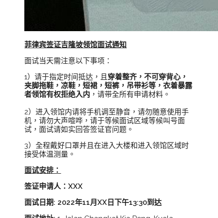
菲律宾签证吉隆坡领馆面试
通知
面试当天需注意以下事项：
1）请于指定时间抵达，且
穿着整齐，不可穿背心，
夹脚拖鞋，凉鞋，短裙，短裤，吊带衫等，衣着暴露
者领馆有权拒绝入内
，请带全所有申请材料。
2）进入领馆内请将手机调至静音，请勿随意使用手
机，请勿大声喧哗，请于等候面试区域等候叫号面
试，面试请如实回答签证官问题。
3）全程戴好口罩并且在进入大楼和进入领馆区域时
接受体温测量。
面试安排：
签证申请人：XXX
面试日期:
202
2年11月XX日下午13:30到达