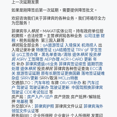
上一次延期发票
如果是刚降签后第一次延期，需要提供降签批文。
欢迎咨询我们关于菲律宾的各种业务，我们将竭尽全力
为您服务！
菲律宾华人
移民
，MAKATI实体公司，持有政府单位授
权牌照，合法经营。主营
移民
局各种业务
公司注册
财
税
，税务局服务 第三国入籍等 .
移民
局全部业务：
9A旅游签证
入境保关
机场捞人
出
入境记录补录
特赦签证
13A结婚签证
TRV
9F 学生签
证
9G工签办理
，
黑名单查询/清除
退休
移民
投资
移
民
ASRV
工签降签
AEP办理
ACR I-CARD 更新
年
检
补办
菲律宾遣返otl业务
菲律宾签证续签
逾期罚款
处理
退休
移民
投资
移民
菲律宾各种签证查询
ECC清
关
旅游签证延期
原有长期签证更换国籍
落地签证疑难
杂症
SRRV更新
SRRV取消
MCL21特赦
交通部LTO：
汽车年检
车牌
OR/CR补办
和
汽车过
户
驾驶证
驾驶证新办
驾驶证更新
中国驾照换菲律宾
驾驶证
CDE考试包过
等
房产局：
房产入户/过户
房产贷款 房产抵押/解除抵
押
地基税
等
外交部DFA：
菲律宾护照
菲律宾文件认证
菲律宾海外
领馆文件认证
等
税务局BIR：企业所得税 企业审计 个人所得税 发票印