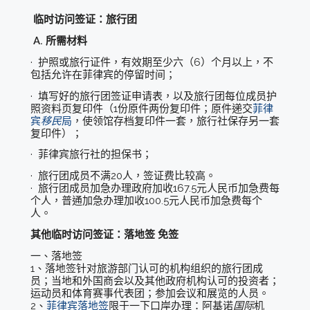
临时访问签证：旅行团
A. 所需材料
· 护照或旅行证件，有效期至少六（6）个月以上，不
包括允许在菲律宾的停留时间；
· 填写好的旅行团签证申请表，以及旅行团每位成员护
照资料页复印件（1份原件两份复印件；原件递交
菲律
宾
移民
局
，使领馆存档复印件一套，旅行社保存另一套
复印件）；
· 菲律宾旅行社的担保书；
· 旅行团成员不满20人，签证费比较高。
· 旅行团成员加急办理政府加收167.5元人民币加急费每
个人，普通加急办理加收100.5元人民币加急费每个
人。
其他临时访问签证：落地签 免签
一、落地签
1、落地签针对旅游部门认可的机构组织的旅行团成
员；当地和外国商会以及其他政府机构认可的投资者；
运动员和体育赛事代表团；参加会议和展览的人员。
2、
菲律宾落地签
限于一下口岸办理：阿基诺
国际
机