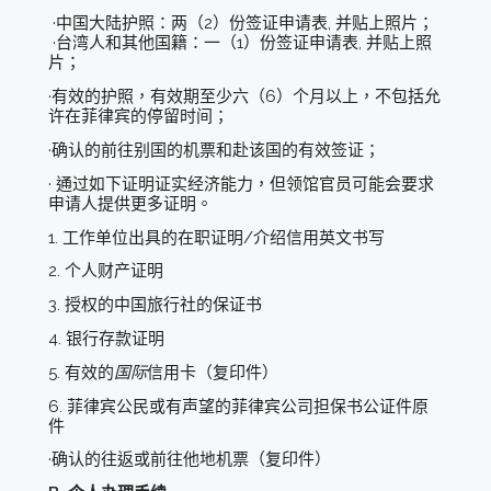
·中国大陆护照：两（2）份签证申请表, 并贴上照片；
·台湾人和其他国籍：一（1）份签证申请表, 并贴上照
片；
·有效的护照，有效期至少六（6）个月以上，不包括允
许在菲律宾的停留时间；
·确认的前往别国的机票和赴该国的有效签证；
· 通过如下证明证实经济能力，但领馆官员可能会要求
申请人提供更多证明。
1. 工作单位出具的在职证明/介绍信用英文书写
2. 个人财产证明
3. 授权的中国旅行社的保证书
4. 银行存款证明
5. 有效的
国际
信用卡（复印件）
6. 菲律宾公民或有声望的菲律宾公司担保书公证件原
件
·确认的往返或前往他地机票（复印件）