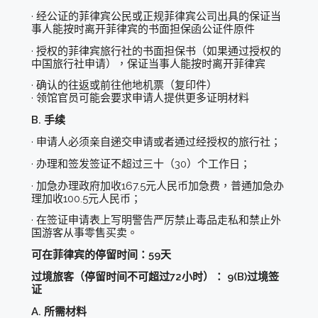
· 经公证的菲律宾公民或正规菲律宾公司出具的保证当
事人能按时离开菲律宾的书面担保函公证件原件
· 授权的菲律宾旅行社的书面担保书（如果通过授权的
中国旅行社申请），保证当事人能按时离开菲律宾
· 确认的往返或前往他地机票（复印件）
· 领馆官员可能会要求申请人提供更多证明材料
B. 手续
· 申请人必须亲自递交申请或者通过经授权的旅行社；
· 办理和签发签证不超过三十（30）个工作日；
· 加急办理政府加收167.5元人民币加急费，普通加急办
理加收100.5元人民币；
· 在签证申请表上写明警告严厉禁止毒品走私和禁止外
国游客从事零售买卖。
可在菲律宾的停留时间：59天
过境旅客（停留时间不可超过72小时）： 9(B)过境签
证
A. 所需材料