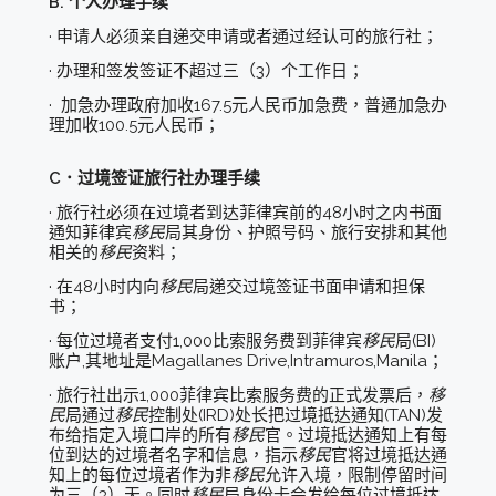
B. 个人办理手续
· 申请人必须亲自递交申请或者通过经认可的旅行社；
· 办理和签发签证不超过三（3）个工作日；
· 加急办理政府加收167.5元人民币加急费，普通加急办
理加收100.5元人民币；
C．过境签证旅行社办理手续
· 旅行社必须在过境者到达菲律宾前的48小时之内书面
通知菲律宾
移民
局其身份、护照号码、旅行安排和其他
相关的
移民
资料；
· 在48小时内向
移民
局递交过境签证书面申请和担保
书；
· 每位过境者支付1,000比索服务费到菲律宾
移民
局(BI)
账户,其地址是Magallanes Drive,Intramuros,Manila；
· 旅行社出示1,000菲律宾比索服务费的正式发票后，
移
民
局通过
移民
控制处(IRD)处长把过境抵达通知(TAN)发
布给指定入境口岸的所有
移民
官。过境抵达通知上有每
位到达的过境者名字和信息，指示
移民
官将过境抵达通
知上的每位过境者作为非
移民
允许入境，限制停留时间
为三（3）天。同时
移民
局身份卡会发给每位过境抵达