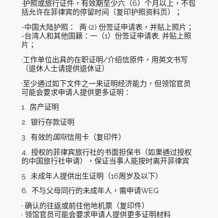
·护照或旅行证件，有效期至少六（6）个月以上，不包
括允许在菲律宾的停留时间（复印护照资料页）；
-中国大陆护照： 两 (2) 份签证申请表，并贴上照片；
-台湾人和其他国籍：一（1）份签证申请表, 并贴上照
片；
·工作单位出具的在职证明/介绍信原件，用英文书写
（退休人士请提供退休证）
·至少通过如下文件之一来证明经济能力，但领馆官员
可能会要求申请人提供更多证明：
1. 房产证明
2. 银行存款证明
3. 有效的
国际
信用卡（复印件）
4. 授权的菲律宾旅行社的书面担保书（如果通过授权
的中国旅行社申请），保证当事人能按时离开菲律宾
5. 未成年人提供出生证明（16周岁及以下）
6. 不与父母同行的未成年人，需申请WEG
· 确认的往返或前往他地机票（复印件）
· 领馆官员可能会要求申请人提供更多证明材料