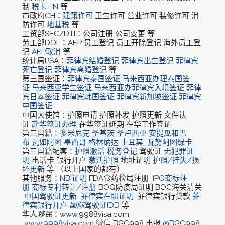
制
税卡TIN
等
市政府CH：
建筑许可
卫生许可 营业许可 装修许可 消
防许可
地基税
等
工贸部SEC/DTI：公司注册 公司变更 等
劳工部DOL：AEP 员工登记 员工开除登记 海外员工登
记
AEP取消
等
统计局PSA：
菲律宾结婚登记
菲律宾出生登记
菲律宾
死亡登记
菲律宾离婚登记
等
第三国签证：
菲律宾泰国签证
马来西亚办理泰国签
证
马来西亚学生签证
马来西亚办菲律宾入境签证
菲律
宾日本签证
菲律宾韩国签证
菲律宾新加坡签证
菲律宾
中国签证
中国大使馆：护照申请 护照补发 护照更新 文件认
证
赴华签证办理
在华签证延期 在华工作签证
第三国籍：
多米尼克
圣基茨
圣卢西亚
安提瓜和巴
布
瓦如阿图
墨西哥
格林纳达
土耳其
瓦努阿图绿卡
第三国籍配套：
护照激活
税务登记
驾驶证
无犯罪证
明
电话卡 银行开户
激活护照
地址证明
护照/挂失/损
坏更新
等 （以上国家的都有）
其他服务：
NBI证明
FDA食药检局注册
IPO商标注
册
商标专利转让/注册
BOQ防疫局证明 BOC海关清关
中国驾驶证更新
菲律宾在职证明
菲律宾银行贷款
菲
律宾银行开户
国际
驾驶证IDD
等
华人
移民
：www.9988visa.com
www.9998visa.com
微信 BGC998 电报
@BGC998