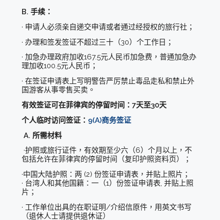
B. 手续：
· 申请人必须亲自递交申请或者通过经授权的旅行社；
· 办理和签发签证不超过三十（30）个工作日；
· 加急办理政府加收167.5元人民币加急费，普通加急办
理加收100.5元人民币；
· 在签证申请表上写明警告严厉禁止毒品走私和禁止外
国游客从事零售买卖。
有效签证可在菲律宾的停留时间：7天至30天
个人临时访问签证：
9(A)商务签证
A. 所需材料
·护照或旅行证件，有效期至少六（6）个月以上，不
包括允许在菲律宾的停留时间（复印护照资料页）；
·中国大陆护照：两 (2) 份签证申请表，并贴上照片；
· 台湾人和其他国籍：一（1）份签证申请表, 并贴上照
片；
· 工作单位出具的在职证明/介绍信原件，用英文书写
（退休人士请提供退休证）