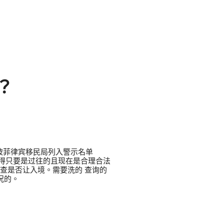
？
被菲律宾移民局列入警示名单
得只要是过往的且现在是合理合法
查是否让入境。需要洗的 查询的
况的。