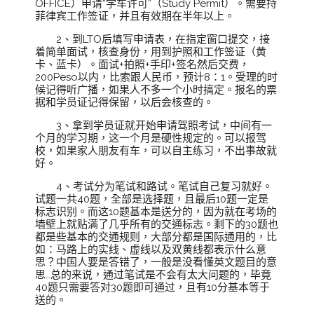
OFFICE）申请“学车许可”（Study Permit）。需要持
菲律宾工作签证，并且有效期在半年以上。
2、到LTO后填写申请表，在指定窗口提交，接
着简单面试，核查身份，用到护照和工作签证（黄
卡、蓝卡）。面试+拍照+手印+签名然后交费，
200Peso以内，比索跟人民币，预计8：1。受理的时
候记得听广播，如果人不多一个小时搞定。报名的票
据和学员证记得保留，以后会核查的。
3、拿到学员证就开始申请驾照考试，中间有一
个月的学习期，这一个月是硬性规定的。可以报驾
校，如果家人朋友有车，可以自主练习，不出事故就
好。
4、考试分为笔试和路试。笔试自己复习就好。
试题一共40题，全部是选择题，且最后10题一定是
标志识别。而这10题基本是送分的，因为就在考场的
墙壁上就贴满了几乎所有的交通标志。剩下的30题也
都是些基本的交通规则，大部分都是国际通用的，比
如：马路上的实线、虚线以及双黄线都表示什么意
思？中国人要是答错了，一般是没看懂英文题目的意
思…总的来说，通过笔试是不会有太大问题的，毕竟
40题只需要答对30题即可通过，且有10分基本等于
送的。