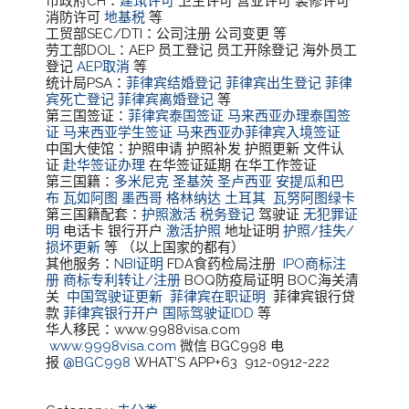
市政府CH：
建筑许可
卫生许可 营业许可 装修许可
消防许可
地基税
等
工贸部SEC/DTI：公司注册 公司变更 等
劳工部DOL：AEP 员工登记 员工开除登记 海外员工
登记
AEP取消
等
统计局PSA：
菲律宾结婚登记
菲律宾出生登记
菲律
宾死亡登记
菲律宾离婚登记
等
第三国签证：
菲律宾泰国签证
马来西亚办理泰国签
证
马来西亚学生签证
马来西亚办菲律宾入境签证
中国大使馆：护照申请 护照补发 护照更新 文件认
证
赴华签证办理
在华签证延期 在华工作签证
第三国籍：
多米尼克
圣基茨
圣卢西亚
安提瓜和巴
布
瓦如阿图
墨西哥
格林纳达
土耳其
瓦努阿图绿卡
第三国籍配套：
护照激活
税务登记
驾驶证
无犯罪证
明
电话卡 银行开户
激活护照
地址证明
护照/挂失/
损坏更新
等 （以上国家的都有）
其他服务：
NBI证明
FDA食药检局注册
IPO商标注
册
商标专利转让/注册
BOQ防疫局证明 BOC海关清
关
中国驾驶证更新
菲律宾在职证明
菲律宾银行贷
款
菲律宾银行开户
国际驾驶证IDD
等
华人移民：www.9988visa.com
www.9998visa.com
微信 BGC998 电
报
@BGC998
WHAT'S APP+63 912-0912-222