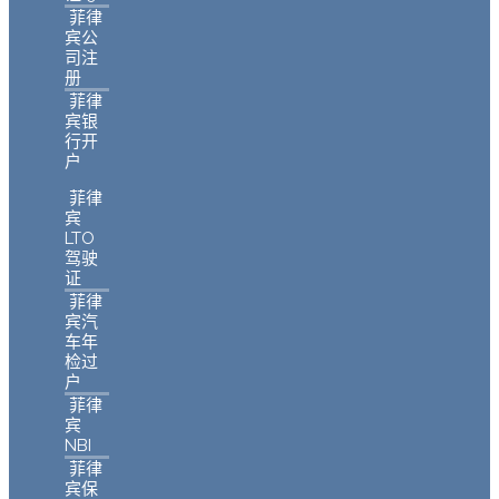
菲律
宾公
司注
册
菲律
宾银
行开
户
菲律
宾
LTO
驾驶
证
菲律
宾汽
车年
检过
户
菲律
宾
NBI
菲律
宾保