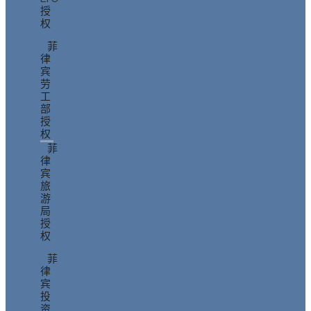
授
权
菲
律
宾
劳
工
部
授
权
菲
律
宾
旅
游
局
授
权
菲
律
宾
投
资