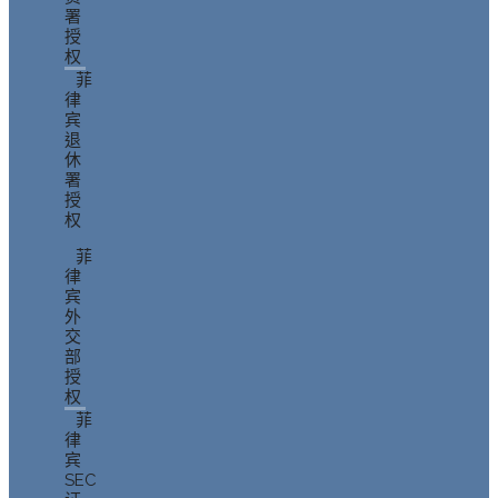
署
授
权
菲
律
宾
退
休
署
授
权
菲
律
宾
外
交
部
授
权
菲
律
宾
SEC