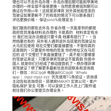
理也可以不去外岛办理，外岛办理后期可能和甲美地
办理的一样全部不容易更换，当然愿意换钱到期可以
换证在作用10年！这就是菲律宾 另外其他局签发的
驾驶证如果更新不了的有底的情况下可以联系我们
评估更换价格， 保证1000%处理妥当！
我们服务的那些去外岛 外省办理 一天能拿到的都是
政府官员准备材料去办理的 卡是真的 材料肯定有水
分 我们也没办法细说只要卡真 档案有就行了。。当
然档案也有的 另外有人遇到说外岛班里的驾驶证在
大马尼拉使用 现在交警们都直接要钱，不管你真的
还是假的，只要是外地啥的签发 你的地址又在马尼
拉的 这个交警拦下来直接要钱了，真不是只要哪里
的驾驶证来说，只要菲律宾驾驶证不管真假 你是中
国人 就是你们已经成了移动提款机了。想办理菲律
宾驾驶证？想了解更多最新信息欢迎联系和咨询我
们，微信：BGC998 电报@BGC998 Whats
app： 0912-0912-222 优先使用TG免验证，咨询请
主动告知咨询项目，菲律宾MAKATI 实体公司，客户
隐私保护 安全 可靠，可以安排工作人员上门取件或
前往我们办公室提交办理业务。