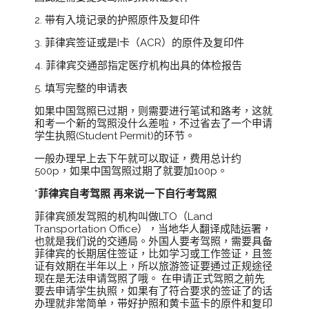
2. 带有入境记录的护照原件及复印件
3. 菲律宾签证或是I卡（ACR）的原件及复印件
4. 菲律宾交通部指定医疗机构出具的体检报告
5. 填写完整的申请表
如果中国驾照已过期，则需要进行笔试和路考，这就
和考一个新的驾照没什么差啦，不过省去了一个申请
学生执照(Student Permit)的环节。
一般办理早上去下午就可以取证，费用总计约
500p，如果中国驾照过期了就要加100p。
*
菲律宾自考驾照
再来说一下自行考驾照
菲律宾颁发驾照的机构叫做LTO（Land
Transportation Office），当地华人翻译成陆运署，
也就是我们说的交通局。外国人要考驾照，需要具备
菲律宾的长期居住签证，比如学习或工作签证，且签
证有效期在半年以上，所以旅游签证要通过正规途径
现在是无法申请驾照了哦。 在申请正式驾照之前先
要去申请学生执照，如果有了符合要求的签证了的话
办理就非常简单，带好护照和黄卡蓝卡的原件和复印