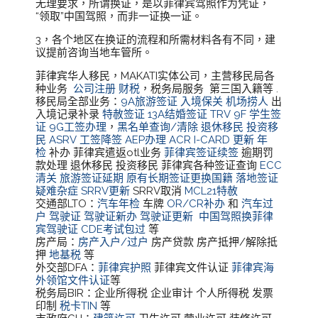
无理要求，所谓换证，是以菲律宾驾照作为凭证，
“领取”中国驾照，而非一证换一证。
3，各个地区在换证的流程和所需材料各有不同，建
议提前咨询当地车管所。
菲律宾华人移民，MAKATI实体公司，主营移民局各
种业务
公司注册
财税
，税务局服务 第三国入籍等 .
移民局全部业务：
9A旅游签证
入境保关
机场捞人
出
入境记录补录
特赦签证
13A结婚签证
TRV
9F 学生签
证
9G工签办理
，
黑名单查询/清除
退休移民
投资移
民
ASRV
工签降签
AEP办理
ACR I-CARD 更新
年
检
补办 菲律宾遣返otl业务
菲律宾签证续签
逾期罚
款处理 退休移民 投资移民 菲律宾各种签证查询
ECC
清关
旅游签证延期
原有长期签证更换国籍
落地签证
疑难杂症
SRRV更新
SRRV取消
MCL21特赦
交通部LTO：
汽车年检
车牌
OR/CR补办
和
汽车过
户
驾驶证
驾驶证新办
驾驶证更新
中国驾照换菲律
宾驾驶证
CDE考试包过
等
房产局：
房产入户/过户
房产贷款 房产抵押/解除抵
押
地基税
等
外交部DFA：
菲律宾护照
菲律宾文件认证
菲律宾海
外领馆文件认证
等
税务局BIR：企业所得税 企业审计 个人所得税 发票
印制
税卡TIN
等