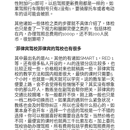
性附加P30即可，以后驾照更新费用都是一样的，如
果驾照行车限制号只有2没有1，要骑摩托车或者电动
车的话可能会被抓。
其他诸如一些体检之类的步骤就不具体介绍了，体检
也只是查了一下视力和腿脚灵便之类的。 包括体检
在内，办理驾照总费用约1000p，还不到200人民
币，很划算吧？
*
菲律宾驾校菲律宾的驾校也有很多
其中最出名的是A1，其他的有诸如SMART 1，RED 1
等，还有很多私人开设的。A1的连锁分店比较多，也
比较正规一些，价格相对来也就稍高一些。菲律宾驾
校的教学方法和国内相差很大，最快的课时只需要5
个小时，也就是一两天就可以学完。这的教车第一天
便要上路，会不会觉得有些惴惴不安？其实没有想象
中的那么吓人，教练坐在副驾会帮你把关，菲律宾的
交通比较拥堵，车一般都开不快，刚上路一般也只是
一档二档中切换而已，如果真的遇到什么紧急状况，
教练也会及时帮你纠正，所以也没有什么担心的。如
果本身不会开车，选择一个合适的驾校是一个不错的
选择。你可以根据喜好和需要自选车型，当然价格也
不同，最便宜的课时也就两三千比索左右，加上委托
驾校协助办理驾照，所有费用包括学费和驾照费用也