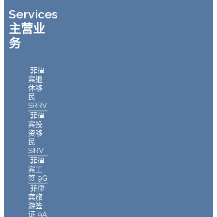
Services
主营业
务
菲律
宾退
休移
民
SRRV
菲律
宾投
资移
民
SIRV
菲律
宾工
签 9G
菲律
宾旅
游签
证 9A