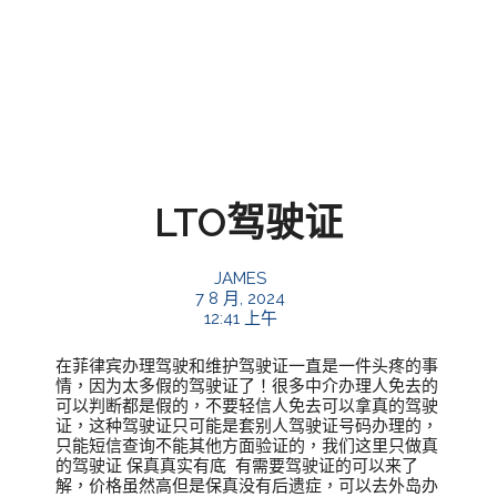
LTO驾驶证
JAMES
7 8 月, 2024
12:41 上午
在菲律宾办理驾驶和维护驾驶证一直是一件头疼的事
情，因为太多假的驾驶证了！很多中介办理人免去的
可以判断都是假的，不要轻信人免去可以拿真的驾驶
证，这种驾驶证只可能是套别人驾驶证号码办理的，
只能短信查询不能其他方面验证的，我们这里只做真
的驾驶证 保真真实有底 有需要驾驶证的可以来了
解，价格虽然高但是保真没有后遗症，可以去外岛办