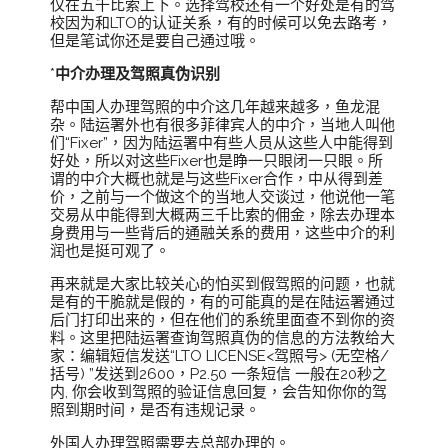
仅在五千比索上下。选择驾校还有一个好处是有的驾
校因为和LTO的认证关系，有的时候可以免去路考，
但是笔试你还是要自己通过哦。
*
中介办理及驾照真伪识别
帮中国人办理驾照的中介这几年越来越多，鱼龙混
杂。陆运署外也有很多菲律宾人的中介，当地人叫他
们“Fixer”，因为陆运署中有些人员从这些人中能得到
好处，所以对这些Fixer也是睁一只眼闭一只眼。所
谓的中介大概也就是与这些Fixer合作，中从得到差
价，之前与一个做这个的当地人交谈过，他说他一笔
交易从中能得到大概两三千比索的佣金，除去办理本
身费用与一些背后的通融关系的费用，这些中介的利
润也是挺可观了。
再来就是大家比较关心的怕买到假驾照的问题，也就
是有的干脆就是假的，有的可能真的是在陆运署通过
后门打印出来的，但在他们的系统里面查不到你的资
料。这里把陆运署查询驾照真伪的信息的方法教给大
家：编辑短信发送“LTO LICENSE<驾照号> (无空格/
括号) ”发送到2600，P2.50 一条短信 一般在20秒之
内, 你会收到驾照的验证信息回复，会告知你你的驾
照到期时间，是否有违规记录。
外国人办理驾照需要去总部办理的。