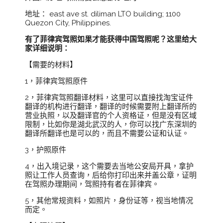
地址： east ave st. diliman LTO building; 1100
Quezon City, Philippines.
有了菲律宾驾照如果才能获得中国驾照呢？这里给大
家详细说明：
【需要的材料】
1，菲律宾驾照原件
2，菲律宾驾照翻译材料，这里可以直接找淘宝证件
翻译的机构进行翻译，翻译的时候需要附上翻译所的
营业执照，以及翻译官的个人资格证，但是没有区域
限制，比如你是湖北武汉的人，你可以找广东深圳的
翻译所翻译也是可以的，而且不需要公证和认证。
3，护照原件
4，出入境记录，这个需要去当地公安局开具，拿护
照让工作人员查询，后给你打印出来并盖公章，证明
在驾照办理期间，驾照持有者在菲律宾。
5，其他常规资料，如照片，身份证等，视当地情况
而定。