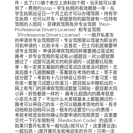
件，去了LTO填个表交上资料拍个照，当天就可以拿
到了，费用约300p。学生执照的有效期是一年，在
学生执照出证日一个月之后才可以办理驾照。持有学
生执照，也可以开车，前提是你的副驾驶有一位持有
驾照的人陪同。 菲律宾驾照有非专业驾照（Non-
Professional Driver’s License）和专业驾照
（Professional Driver’s License），一般开私家车
的申请非专业驾照即可，专业驾照是以驾驶为职业的
司机申请的，比如卡车、吉普尼、巴士司机就需要申
请专业驾照。 申请菲律宾驾照同样需要通过笔试和
路考，非专业驾照的笔试有40道题目，对30题就算
通过了，试题可选英文的和菲语的，试题都比较简
单，有一定英文基础的通过笔试应该是没问题的，尤
其后面十几道图解题，答案就在考场的墙上，等于是
送分题了。考前有十几分钟会让你到一个复习室，给
你发一套复习试题让你温习，题目就从中随机出的。
网上有专门的菲律宾驾照试题复习网站，题目都大同
小异，好些都是一样的， 路考比起国内的路考就是
小巫见大巫了，不出什么大差错基本上都能通过的。
路考可以带自己的车，也可以租路考场地的车，有手
动档和自动档可以选，租车的话要交P250的费用。
考前考核官会和你确认你要申请的驾照类型，这里要
交代一下行车限制号（Restriction Code）的选项，
如果只要开私家车一般勾选2就可以了，这里建议连1
一起勾选，1是开摩托车和电动车的许可，只用一次