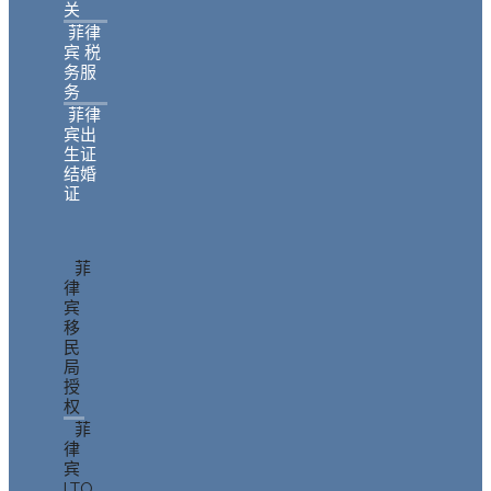
关
菲律
宾 税
务服
务
菲律
宾出
生证
结婚
证
菲
律
宾
移
民
局
授
权
菲
律
宾
LTO