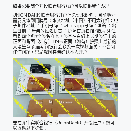
如果想要简单开设联合银行账户可以联系我们办理
UNION BANK 联合银行开户信息需求姓名：目前地址
需要具体到门牌号：永久地址（中国）不用太详细：电
子邮件地址 ：手机号码 ：whatsapp号码：国籍 ：出
生日期 ：母亲的姓名拼音 ：护照首页扫描/照片 凭证
看到四个角3个签名样本，签字在白纸上长期签证卡的
正面和背面（如有）TIN卡正面（如有）护照上最新的
入境签章 页面期间银行会联系一次视频面试，不会问
任何问题，只是截图存档确认本人开户
要在菲律宾联合银行（UnionBank）开设账户，您可
以遵循以下步骤：