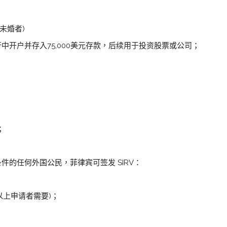
未婚者)
中开户并存入75,000美元存款，后续用于投资股票或公司；
。
；
件的任何外国公民，菲律宾可签发 SIRV：
以上申请者需要)；