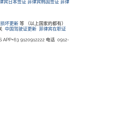
律宾日本签证
菲律宾韩国签证
菲律
/损坏更新
等 （以上国家的都有）
清关
中国驾驶证更新
菲律宾在职证
 APP+63 9120912222 电话 0912-