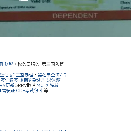
册
财税
，税务局服务 第三国入籍
生签证
9G工签办理
，
黑名单查询/清
宾签证续签
逾期罚款处理
退休
移
RRV更新
SRRV取消
MCL21特赦
宾驾驶证
CDE考试包过
等