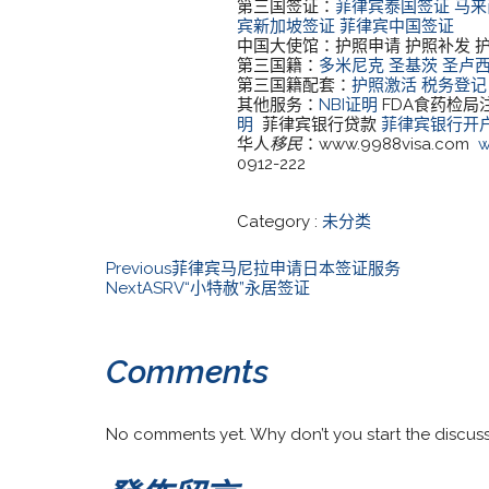
第三国签证：
菲律宾泰国签证
马来
宾新加坡签证
菲律宾中国签证
中国大使馆：护照申请 护照补发 
第三国籍：
多米尼克
圣基茨
圣卢
第三国籍配套：
护照激活
税务登记
其他服务：
NBI证明
FDA食药检
明
菲律宾银行贷款
菲律宾银行开
华人
移民
：www.9988visa.com
w
0912-222
Category :
未分类
Previous
菲律宾马尼拉申请日本签证服务
Next
ASRV“小特赦”永居签证
Comments
No comments yet. Why don’t you start the discus