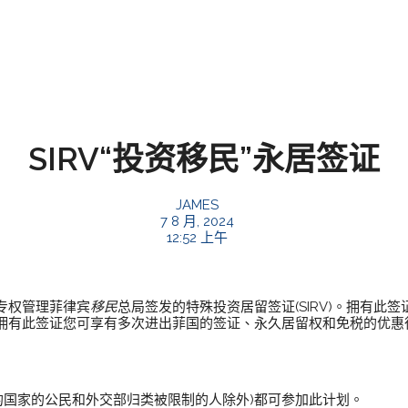
SIRV“投资移民”永居签证
JAMES
7 8 月, 2024
12:52 上午
专权管理菲律宾
移民
总局签发的特殊投资居留签证(SIRV)。拥有此
拥有此签证您可享有多次进出菲国的签证、永久居留权和免税的优惠
的国家的公民和外交部归类被限制的人除外)都可参加此计划。