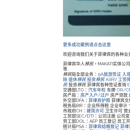
更多成功案例请点击这里
欢迎咨询我们关于菲律宾的各种业
菲律宾华人
移民
，MAKATI实体
等 .
移民
局全部业务：
9A旅游签证
入
除
退休
移民
投资
移民
ASRV
工签
民
投资
移民
菲律宾各种签证查询
交通部LTO：
汽车年检
车牌
OR/
房产局：
房产入户/过户
房产贷款 
外交部DFA：
菲律宾护照
菲律宾文
税务局BIR：企业所得税 企业审计
市政府CH：
建筑许可
卫生许可 营
工贸部SEC/DTI：公司注册 公司变
劳工部DOL：AEP 员工登记 员
统计局PSA：
菲律宾结婚登记
菲律