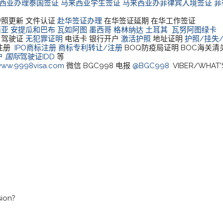
西亚办理泰国签证
马来西亚学生签证
马来西亚办菲律宾入境签证
菲
护照更新 文件认证
赴华签证办理
在华签证延期 在华工作签证
西亚
安提瓜和巴布
瓦如阿图
墨西哥
格林纳达
土耳其
瓦努阿图绿卡
驾驶证
无犯罪证明
电话卡 银行开户
激活护照
地址证明
护照/挂失
局注册
IPO商标注册
商标专利转让/注册
BOQ防疫局证明 BOC海关
户
国际
驾驶证IDD
等
ww.9998visa.com
微信 BGC998 电报
@BGC998
VIBER/WHAT'S
sion?