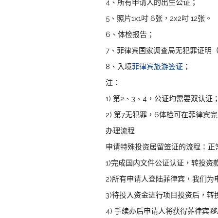
4、所有申请人的出生公证；
5、照片1x1吋 6张，2x2吋 12张。
6、体检报告；
7、菲律宾国家调查局无犯罪证明（N
8、入境
菲律宾旅游签证
；
注：
1) 第2、3、4，公证均需要双认证
2) 第7无犯罪，6体检可在菲律宾
办理流程
申请特殊投资居留签证的流程：正
1)完成国内文件公证认证，转投资
2)所有申请人登陆菲律宾，我们为
3)待投入资金进行项目投资后，转
4) 手续办后申请人将获得菲律宾
移