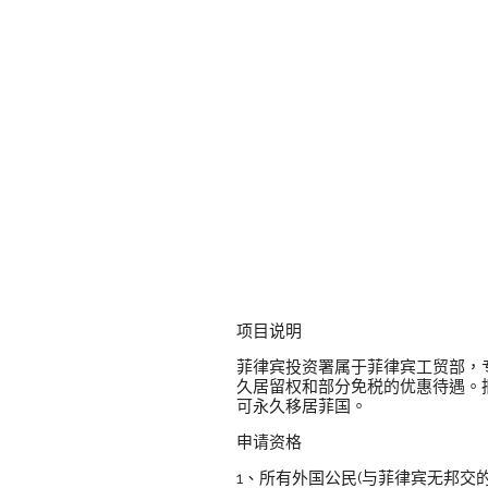
项目说明
菲律宾投资署属于菲律宾工贸部，
久居留权和部分免税的优惠待遇。
可永久移居菲国。
申请资格
1、所有外国公民(与菲律宾无邦交