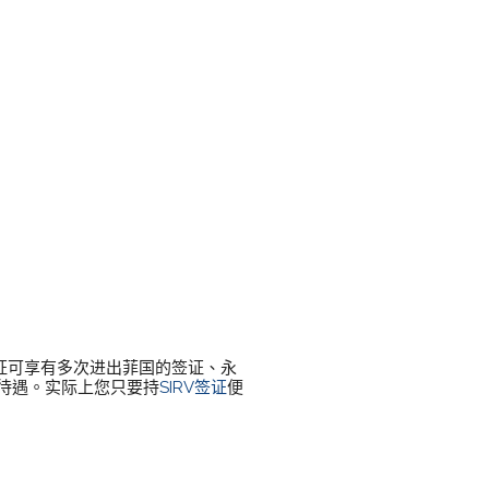
签证可享有多次进出菲国的签证、永
待遇。实际上您只要持
SIRV签证
便