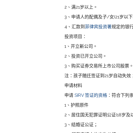
2、满21岁以上。
3、申请人的配偶及子/女(21岁以下
4、汇款到
菲律宾投资署
规定的银行
投资项目：
1、开立新公司。
2、投资已开立公司。
3、购买证券交易所上市公司股票
注：孩子随迁签证到21岁自动失效
申请材料
申请
SIRV 签证的资格
：符合下列条
1、护照原件
2、居住国无犯罪证明公证(18岁及
3、结婚证公证；