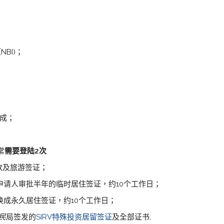
BI)；
；
完成；
常
需要登陆2次
款及旅游签证；
申请人审批半年的临时居住签证，约10个工作日；
换成永久居住签证，约10个工作日；
民
局签发的
SIRV特殊投资居留签证
及全部证书;