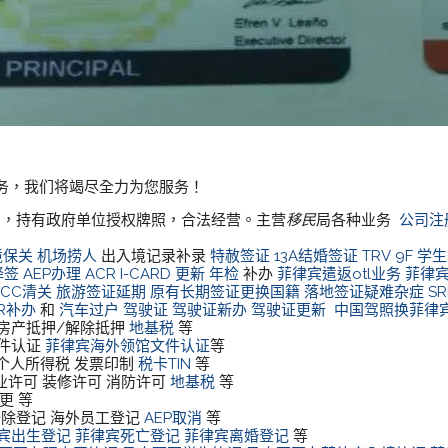
务，我们将竭尽全力为您服务！
公司，持有政府单位授权牌照，合法经营。主营
移民
局各种业务
公司注
境保关
机场捞人
出入境记录补录
特赦签证
13A结婚签证
TRV
9F 学
降签
AEP办理
ACR I-CARD 更新
年检
补办
菲律宾遣返otl业务
菲律
ECC清关
旅游签证延期
原有长期签证更换国籍
落地签证疑难杂症
S
CR补办
和
汽车过户
驾驶证
驾驶证新办
驾驶证更新
中国驾照换菲律
房产抵押/解除抵押
地基税
等
件认证
菲律宾海外领馆文件认证
等
 个人所得税 发票印制
税卡TIN
等
业许可 装修许可 消防许可
地基税
等
更 等
工开除登记 海外员工登记
AEP取消
等
宾出生登记
菲律宾死亡登记
菲律宾离婚登记
等