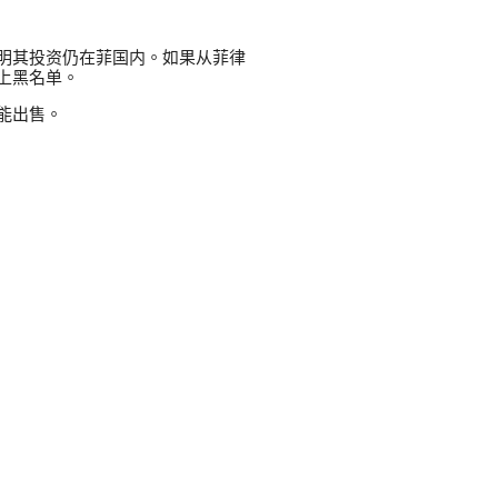
明其投资仍在菲国内。如果从菲律
上黑名单。
能出售。