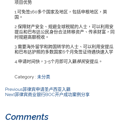
项目优势
1.可免签160多个国家及地区，包括申根地区，英
国。
2.保障财产安全、规避全球税赋的人士，可以利用安
提瓜和巴布达公民身份合法转移资产、传承财富，同
时规避高额税收。
3.需要海外留学和跨国转学的人士、可以利用安提瓜
和巴布达护照的多数国家6个月免签证待遇快速入学
4.申请时间快，3-5个月即可入籍
移民
安提瓜。
Category :
未分类
Previous
菲律宾申请圣卢西亚入籍
Next
菲律宾商业银行BOC开户成功案例分享
Comments