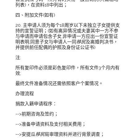
列表)，在资料18中列出；
四、附加文件(如有)
20. 主申请人须为每个18周岁以下未独立子女提供支
持的宣誓证明；(如有离异情况或夫妻其中一方不参
与申请而申请包含子女,非申请一方应出一份宣誓证
明表明,同意子女与申请人一同
移民
及离婚判决书，
并提供前任配偶的护照及身份证公证书)
注:
所有复印件必须是彩色复印件，所有文件3个月内有
效;
最终文件准备情况还需依照客户个案情况。
办理流程
捐款入籍申请程序：
-->前期咨询及签约；
-->准备申请资料及支付相关费用；
-->安提瓜
移民
局审理资料并进行背景调查；