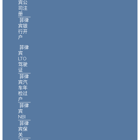
宾公
司注
册
菲律
宾银
行开
户
菲律
宾
LTO
驾驶
证
菲律
宾汽
车年
检过
户
菲律
宾
NBI
菲律
宾保
关