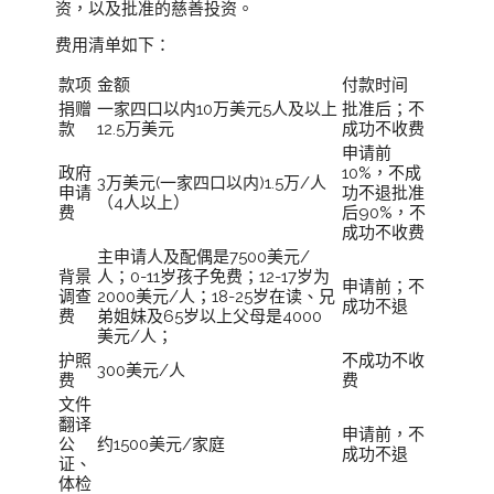
资，以及批准的慈善投资。
费用清单如下：
款项
金额
付款时间
捐赠
一家四口以内10万美元5人及以上
批准后；不
款
12.5万美元
成功不收费
申请前
政府
10%，不成
3万美元(一家四口以内)1.5万/人
申请
功不退批准
（4人以上）
费
后90%，不
成功不收费
主申请人及配偶是7500美元/
背景
人；0-11岁孩子免费；12-17岁为
申请前；不
调查
2000美元/人；18-25岁在读、兄
成功不退
费
弟姐妹及65岁以上父母是4000
美元/人；
护照
不成功不收
300美元/人
费
费
文件
翻译
申请前，不
公
约1500美元/家庭
成功不退
证、
体检