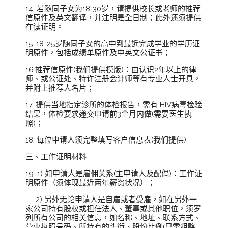
14. 若随同子女为18-30岁，请提供校长或老师的推荐
信原件及英文翻译，并注明是全日制；此外还须提供
在读证明。
15. 18-25岁随同子女的高中到最近完成学业的学历证
明原件，包括成绩单原件及中英文公证书；
16.推荐信原件(我们提供模版)：由认识2年以上的律
师、或公证处、特许注册会计师等有专业人士开具，
并附上推荐人名片；
17. 提供当地指定诊所的体检报告，需有 HIV病毒检验
结果，体检要求递交申请前3个月内做(需要医生执
照)；
18. 每位申请人须完整填写客户信息表(我们提供)
三、工作证明材料
19. 1) 如申请人是雇佣关系(主申请人及配偶)：工作证
明原件（须体现最近两年薪资状况）；
2) 另外无论申请人是自雇或者受雇，如在另外一
家公司持有股权或担任法人、董事或其他职位，须罗
列所有公司的相关信息，如名称、地址、联系方式、
营业执照号码、所持有的头衔、股份比例(只需粗略