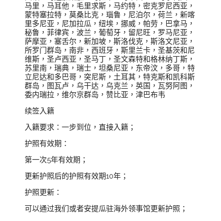
马里，马耳他，毛里求斯，马约特，密克罗尼西亚，
蒙特塞拉特，莫桑比克，瑙鲁，尼泊尔，荷兰，新喀
里多尼亚，尼加拉瓜，纽埃，挪威，帕劳，巴拿马，
秘鲁，菲律宾，波兰，葡萄牙，留尼旺，罗马尼亚，
萨摩亚，塞舌尔，新加坡，斯洛伐克，斯洛文尼亚，
所罗门群岛，南非，西班牙，斯里兰卡，圣基茨和尼
维斯，圣卢西亚，圣马丁，圣文森特和格林纳丁斯，
苏里南，瑞典，瑞士，坦桑尼亚，东帝汶，多哥，特
立尼达和多巴哥，突尼斯，土耳其，特克斯和凯科斯
群岛，图瓦卢，乌干达，乌克兰，英国，瓦努阿图，
委内瑞拉，维尔京群岛，赞比亚，津巴布韦
续签入籍
入籍要求：一步到位，直接入籍；
护照有效期：
第一次5年有效期；
更新护照后的护照有效期10年；
护照更新：
可以通过我们或者安提瓜驻海外领事馆更新护照；