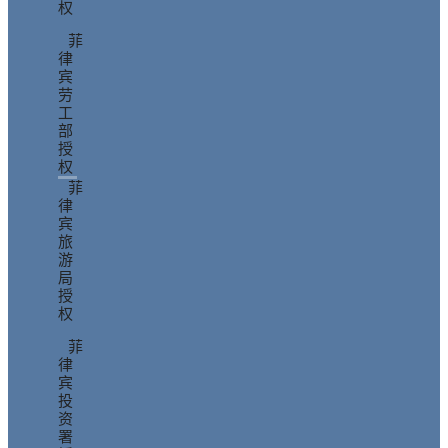
权
菲
律
宾
劳
工
部
授
权
菲
律
宾
旅
游
局
授
权
菲
律
宾
投
资
署