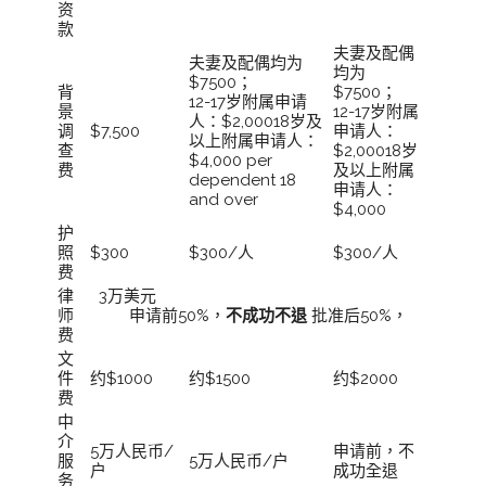
资
款
夫妻及配偶
夫妻及配偶均为
均为
$7500；
背
$7500；
12-17岁附属申请
景
12-17岁附属
人：$2,00018岁及
调
$7,500
申请人：
以上附属申请人：
查
$2,00018岁
$4,000 per
费
及以上附属
dependent 18
申请人：
and over
$4,000
护
照
$300
$300/人
$300/人
费
律
3万美元
师
申请前50%，
不成功不退
批准后50%，
费
文
件
约$1000
约$1500
约$2000
费
中
介
5万人民币/
申请前，不
服
5万人民币/户
户
成功全退
务