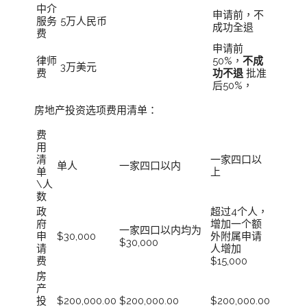
中介
申请前，不
服务
5万人民币
成功全退
费
申请前
律师
50%，
不成
3万美元
费
功不退
批准
后50%，
房地产投资选项费用清单：
费
用
清
一家四口以
单人
一家四口以内
单
上
\人
数
政
超过4个人，
府
增加一个额
一家四口以内均为
申
$30,000
外附属申请
$30,000
请
人增加
费
$15,000
房
产
投
$200,000.00
$200,000.00
$200,000.00