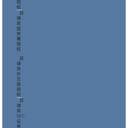
授
权
菲
律
宾
退
休
署
授
权
菲
律
宾
外
交
部
授
权
菲
律
宾
SEC
证
券