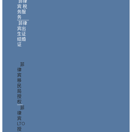
菲律
宾 税
务服
务
菲律
宾出
生证
结婚
证
菲
律
宾
移
民
局
授
权
菲
律
宾
LTO
授