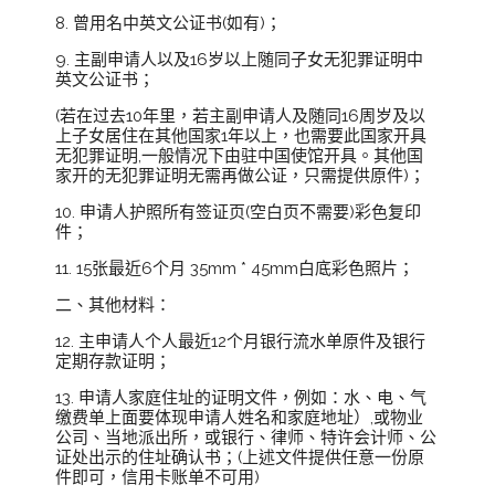
8. 曾用名中英文公证书(如有)；
9. 主副申请人以及16岁以上随同子女无犯罪证明中
英文公证书；
(若在过去10年里，若主副申请人及随同16周岁及以
上子女居住在其他国家1年以上，也需要此国家开具
无犯罪证明,一般情况下由驻中国使馆开具。其他国
家开的无犯罪证明无需再做公证，只需提供原件)；
10. 申请人护照所有签证页(空白页不需要)彩色复印
件；
11. 15张最近6个月 35mm * 45mm白底彩色照片；
二、其他材料：
12. 主申请人个人最近12个月银行流水单原件及银行
定期存款证明；
13. 申请人家庭住址的证明文件，例如：水、电、气
缴费单上面要体现申请人姓名和家庭地址）,或物业
公司、当地派出所，或银行、律师、特许会计师、公
证处出示的住址确认书；(上述文件提供任意一份原
件即可，信用卡账单不可用)