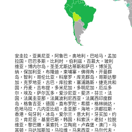
安圭拉，亚美尼亚，阿鲁巴，奥地利，巴哈马，孟加
拉国，巴巴多斯，比利时 ，伯利兹，百慕大，玻利
维亚，博内尔岛，圣圣尤斯达蒂斯和萨巴，博茨瓦
纳，保加利亚，布隆迪，柬埔寨，佛得角，开曼群
岛，智利，哥伦比亚，科摩罗，库克群岛，哥斯达黎
加，克罗地亚，古巴，库拉索，塞浦路斯，捷克共和
国，丹麦，吉布提，多米尼加，多明尼加，厄瓜多
尔，埃及，萨尔瓦多，爱沙尼亚，斐济，芬兰，法
国，法属圭亚那，法属波利尼西亚，法属西印度群
岛，格鲁吉亚，德国，直布罗陀，希腊，格林纳达，
危地马拉，几内亚比绍，圭亚那，海地，洪都拉斯，
香港，匈牙利，冰岛，爱尔兰，意大利，牙买加，约
旦，肯尼亚，基里巴斯，韩国，科索沃，老挝，拉脱
维亚，黎巴嫩，莱索托，立陶宛，卢森堡，澳门，马
其顿，马达加斯加，马拉维，马来西亚，马尔代夫，