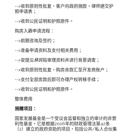
-->收到原则性批复，客户向政府捐款，律师递交护
照申请表；
-->收到公民证明和护照原件。
购房入籍申请流程：
-->前期咨询及签约；
-->准备申请资料及支付相关费用；
-->安提瓜
移民
局审理资料并进行背景调查；
-->收到原则性批复，购房余款汇至开发商账户；
-->支付全部房款后即可办理产权转移手续；
-->收到公民证明和护照原件。
整体费用
捐赠项目：
国家发展基金是一个受议会监督和独立的审计的非营
利性基金，它是根据2006年的财政管理法第42条
（2）建立的政府资助的项目，包括公共/私人合伙集