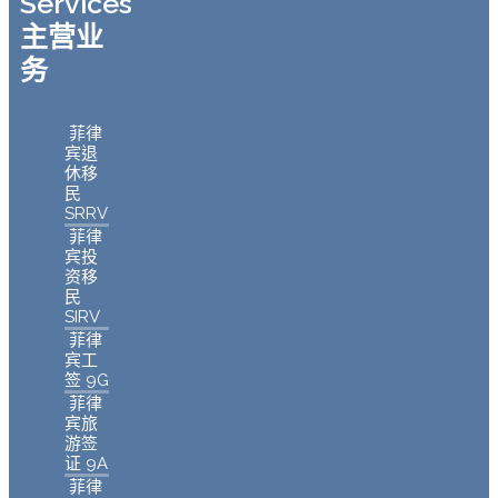
Services
主营业
务
菲律
宾退
休移
民
SRRV
菲律
宾投
资移
民
SIRV
菲律
宾工
签 9G
菲律
宾旅
游签
证 9A
菲律