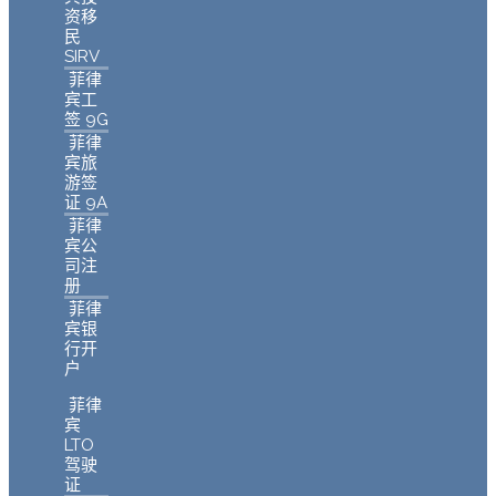
资移
民
SIRV
菲律
宾工
签 9G
菲律
宾旅
游签
证 9A
菲律
宾公
司注
册
菲律
宾银
行开
户
菲律
宾
LTO
驾驶
证