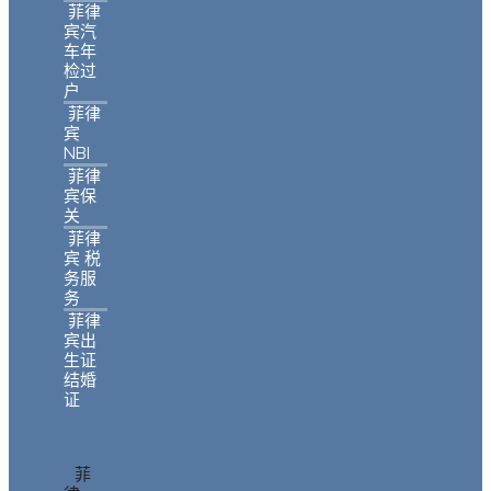
菲律
宾汽
车年
检过
户
菲律
宾
NBI
菲律
宾保
关
菲律
宾 税
务服
务
菲律
宾出
生证
结婚
证
菲