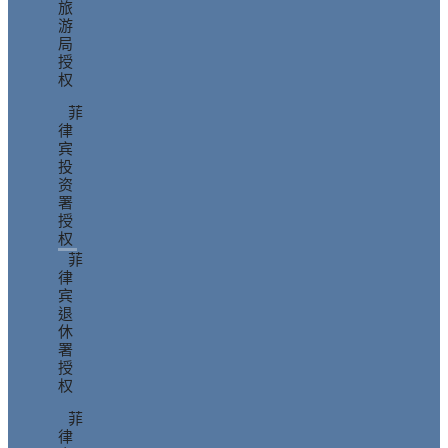
旅
游
局
授
权
菲
律
宾
投
资
署
授
权
菲
律
宾
退
休
署
授
权
菲
律