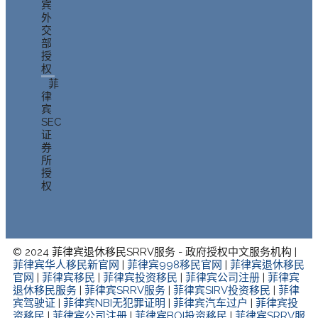
宾
外
交
部
授
权
菲
律
宾
SEC
证
券
所
授
权
© 2024 菲律宾退休移民SRRV服务 - 政府授权中文服务机构 |
菲律宾华人移民新官网
|
菲律宾998移民官网
|
菲律宾退休移民
官网
|
菲律宾移民
|
菲律宾投资移民
|
菲律宾公司注册
|
菲律宾
退休移民服务
|
菲律宾SRRV服务
|
菲律宾SIRV投资移民
|
菲律
宾驾驶证
|
菲律宾NBI无犯罪证明
|
菲律宾汽车过户
|
菲律宾投
资移民
|
菲律宾公司注册
|
菲律宾BOI投资移民
|
菲律宾SRRV服