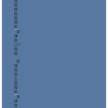
律
宾
移
民
局
授
权
菲
律
宾
LTO
授
权
菲
律
宾
劳
工
部
授
权
菲
律
宾