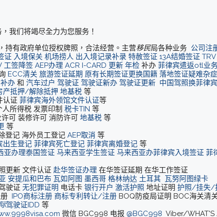
务，我们将竭尽全力为您服务！
公司，持有政府单位授权牌照，合法经营。主营
移民
局各种业务
公司注
签证
入境保关
机场捞人
出入境记录补录
特赦签证
13A结婚签证
TRV
V
工签降签
AEP办理
ACR I-CARD 更新
年检
补办
菲律宾遣返otl业
询
ECC清关
旅游签证延期
原有长期签证更换国籍
落地签证疑难杂
R补办
和
汽车过户
驾驶证
驾驶证新办
驾驶证更新
中国驾照换菲律
房产抵押/解除抵押
地基税
等
件认证
菲律宾海外领馆文件认证
等
 个人所得税 发票印制
税卡TIN
等
业许可 装修许可 消防许可
地基税
等
更
等
开除登记 海外员工登记
AEP取消
等
宾出生登记
菲律宾死亡登记
菲律宾离婚登记
等
西亚办理泰国签证
马来西亚学生签证
马来西亚办菲律宾入境签证
菲
照更新 文件认证
赴华签证办理
在华签证延期 在华工作签证
亚
安提瓜和巴布
瓦如阿图
墨西哥
格林纳达
土耳其
瓦努阿图绿卡
驾驶证
无犯罪证明
电话卡
银行开户
激活护照
地址证明
护照/挂失
注册
IPO商标注册
商标专利转让/注册
BOQ防疫局证明 BOC海关清
际
驾驶证IDD
等
ww.9998visa.com
微信 BGC998 电报
@BGC998
Viber/WHAT'S 