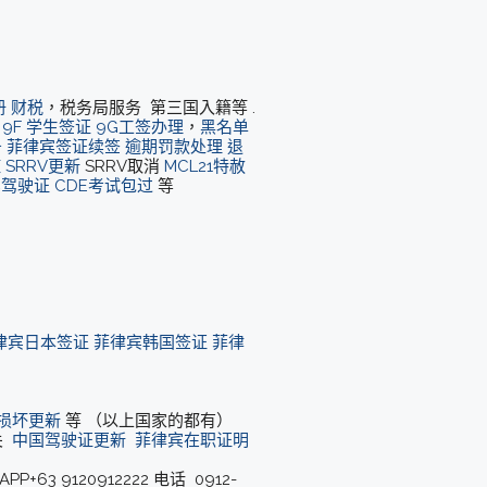
册
财税
，税务局服务 第三国入籍等 .
9F 学生签证
9G工签办理
，
黑名单
务
菲律宾签证续签
逾期罚款处理
退
症
SRRV更新
SRRV取消
MCL21特赦
宾驾驶证
CDE考试包过
等
律宾日本签证
菲律宾韩国签证
菲律
/损坏更新
等 （以上国家的都有）
关
中国驾驶证更新
菲律宾在职证明
APP+63 9120912222 电话 0912-