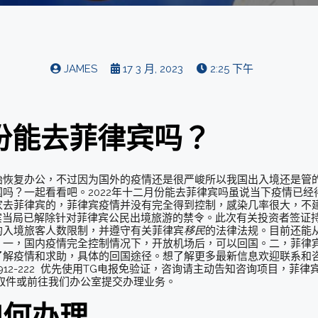
JAMES
17 3 月, 2023
2:25 下午
月份能去菲律宾吗？
恢复办公，不过因为国外的疫情还是很严峻所以我国出入境还是管的
吗？一起看看吧。2022年十二月份能去菲律宾吗虽说当下疫情已
去菲律宾的，菲律宾疫情并没有完全得到控制，感染几率很大，不建
律宾当局已解除针对菲律宾公民出境旅游的禁令。此次有关投资者签证
的入境旅客人数限制，并遵守有关菲律宾
移民
的法律法规。目前还能
一，国内疫情完全控制情况下，开放机场后，可以回国。二，菲律宾M
解疫情和求助，具体的回国途径。想了解更多最新信息欢迎联系和咨询
912-0912-222 优先使用TG电报免验证，咨询请主动告知咨询项目，菲律
取件或前往我们办公室提交办理业务。
如何办理