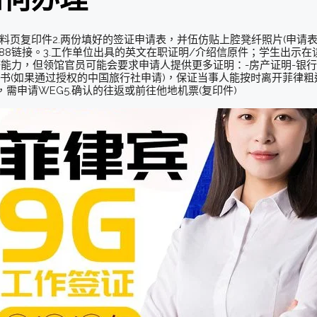
料页复印件2.两份填好的签证申请表，并伍仿贴上腔凳纤照片(申请
88链接。3.工作单位出具的英文在职证明/介绍信原件；学生出示
济能力，但领馆官员可能会要求申请人提供更多证明：-房产证明-银行
书(如果通过授权的中国旅行社申请)，保证当事人能按时离开菲律粗迹
需申请WEG5.确认的往返或前往他地机票(复印件)