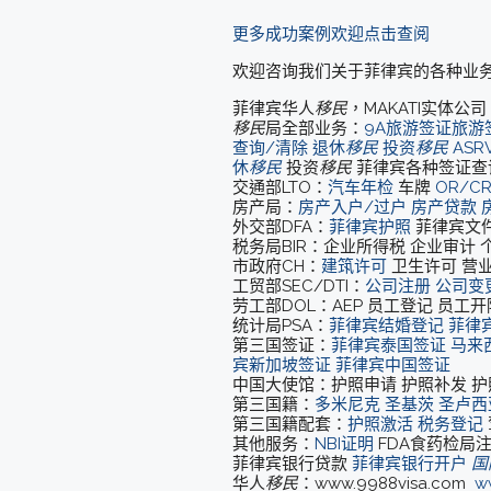
更多成功案例欢迎点击查阅
欢迎咨询我们关于菲律宾的各种业
菲律宾华人
移民
，MAKATI实体
移民
局全部业务：
9A旅游签证旅游
查询/清除
退休
移民
投资
移民
ASR
休
移民
投资
移民
菲律宾各种签证查
交通部LTO：
汽车年检
车牌
OR/C
房产局：
房产入户/过户
房产贷款
外交部DFA：
菲律宾护照
菲律宾文
税务局BIR：企业所得税 企业审计
市政府CH：
建筑许可
卫生许可 营
工贸部SEC/DTI：
公司注册
公司变
劳工部DOL：AEP 员工登记 员工
统计局PSA：
菲律宾结婚登记
菲律
第三国签证：
菲律宾泰国签证
马来
宾新加坡签证
菲律宾中国签证
中国大使馆：护照申请 护照补发 护
第三国籍：
多米尼克
圣基茨
圣卢西
第三国籍配套：
护照激活
税务登记
其他服务：
NBI证明
FDA食药检局
菲律宾银行贷款
菲律宾银行开户
国
华人
移民
：www.9988visa.com
w