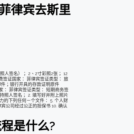
菲律宾去斯里
签名）； 2、2寸彩照2张； 12
签证国家： 菲律宾签证类型： 旅
印件；银行开具的存款证明原件
国家： 菲律宾签证类型： 短期商务签
照人签名； 2. 填写好并附上照片
力的下列任何－个文件： 5. 个人财
宾公司经过公正的担保书 10. 确认
程是什么?