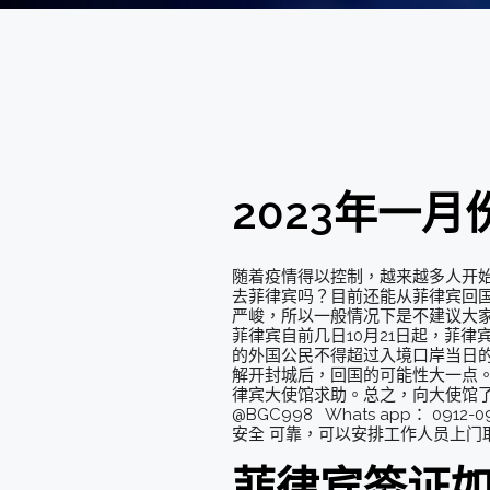
2023年一
随着疫情得以控制，越来越多人开始
去菲律宾吗？目前还能从菲律宾回国
严峻，所以一般情况下是不建议大家
菲律宾自前几日10月21日起，菲
的外国公民不得超过入境口岸当日
解开封城后，回国的可能性大一点。
律宾大使馆求助。总之，向大使馆了
@BGC998 Whats app： 0
安全 可靠，可以安排工作人员上门
菲律宾签证