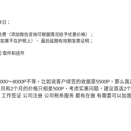
工作日；
P服务费（添加微信咨询可根据情况给予优惠价格）；
如果不在护照上）、 最后延期有效期发票证明；
门 取件和送件
00～8000P不等，比如说客户续签的收据是5500P，那么
（延期1个月和2个月的价格只相差500P，考虑实惠问题，建议首
工作签证 公司注册 公司税务服务 都有在做 有需要可以加我们