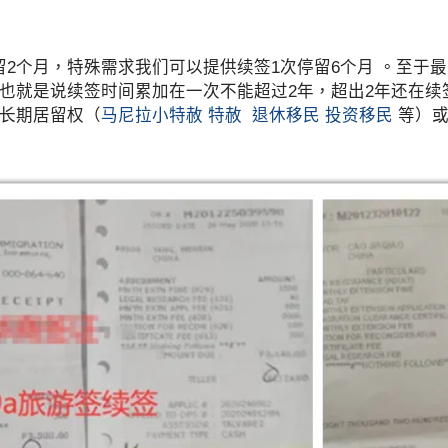
2个月，特殊需求我们可以提供续签1次停留6个月 。至于
。也就是说续签时间累加在一次不能超过2年，超出2年还在续
理长期居留权（
马尼拉小特赦
特赦
退休移民
投资移民
等）或